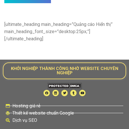
[ultimate_heading main_heading=”Quảng cáo Hiển thị”
main_heading_font_size=”desktop:25px;”]
[/ultimate_heading]
KHỞI NGHIỆP THÀNH CÔNG NHỜ WEBSITE CHUYÊN
NGHIỆP
Hosting giá rẻ
Thiết kế website chuẩn Google
Dịch vụ SEO