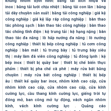
khung nhôm định hình
|
băng tải xích nhựa và
inox
|
băng tải lưới chịu nhiệt
|
băng tải con lăn
|
băng
tải dây chuyền sản xuất
|
băng tải công nghiệp
|
giá kệ
công nghiệp
|
giá kệ lắp ráp công nghiệp
|
bàn thao
tác phòng sạch
|
bàn thao tác công nghiệp
|
bàn thao
tác chống tĩnh điện
|
kệ trung tải
|
kệ hạng nặng
|
bàn
thao tác đa năng
|
lò hấp nướng đa năng
|
lò nướng
công nghiệp
|
thiết bị bếp công nghiệp
|
tủ cơm công
nghiệp
|
bàn mát
|
tủ trưng bày
|
tủ trưng bày siêu
thị
|
máy làm đá viên công nghiệp
|
tủ đông lạnh
|
kệ
bếp inox
|
thiết bị quầy bar
|
thiết bị chế biến thực
phẩm
|
thiết bị pha chế cà phê
|
máy rửa bát băng
chuyền
|
máy rửa bát công nghiệp
|
thiết bị bếp
âu
|
thiết kế quầy bar inox
,
nhôm kính cao cấp
,
cửa
nhôm kính cao cấp
,
cửa nhôm cao cấp
,
cửa kính
cường lực
,
cầu thang kính cường lực
,
giếng trời tự
đóng mở
,
ban công mở tự động
,
vách ngăn nhôm
kính
,
vách kính cường lực
.
Quảng cáo