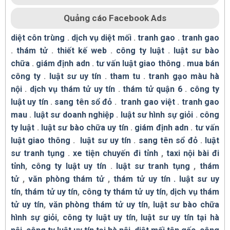
Quảng cáo Facebook Ads
diệt côn trùng
.
dịch vụ diệt mối
.
tranh gao
.
tranh gao
.
thám tử
.
thiết kế web
.
công ty luật
.
luật sư bào
chữa
.
giám định adn
.
tư vấn luật giao thông
.
mua bán
công ty
.
luật sư uy tín
.
tham tu
.
tranh gạo màu hà
nội
.
dịch vụ thám tử uy tín
.
thám tử quận 6
.
công ty
luật uy tín
.
sang tên sổ đỏ
.
tranh gao việt
.
tranh gao
mau
.
luật sư doanh nghiệp
.
luật sư hình sự giỏi
.
công
ty luật
.
luật sư bào chữa uy tín
.
giám định adn
.
tư vấn
luật giao thông
.
luật sư uy tín
.
sang tên sổ đỏ
.
luật
sư tranh tụng
.
xe tiện chuyến đi tỉnh
,
taxi nội bài đi
tỉnh
,
công ty luật uy tín
.
luật sư tranh tụng
,
thám
tử
,
văn phòng thám tử
,
thám tử uy tín .
luật sư uy
tín
,
thám tử uy tín
,
công ty thám tử uy tín
,
dịch vụ thám
tử uy tín
,
văn phòng thám tử uy tín
,
luật sư bào chữa
hình sự giỏi
,
công ty luật uy tín
,
luật sư uy tín tại hà