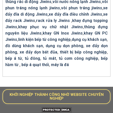
thùng rác di động Jiwins
,
vòi nước nóng lạnh Jiwins
,
vòi
phun tráng nóng lạnh jiwins
,
vòi phun tráng jiwins
,
xe
đẩy đĩa di động Jiwins,
xe đẩy đĩa điều chỉnh Jiwins
,
xe
đẩy rack Jiwins
,
rack rửa ly Jiwins
,
khay đựng topping
Jiwins
,
khay phục vụ chữ nhật Jiwins
,
thùng đựng
nguyên liệu Jiwins
,
khay GN Inox Jiwins
,
khay GN PC
Jiwins
,
linh kiện bếp từ công nghiệp
,
dụng cụ khách sạn
,
đồ dùng khách sạn
,
dụng cụ dọn phòng
,
xe đẩy dọn
phòng
,
xe đẩy dọn bát đũa
,
thiết bị bếp công nghiệp
,
bếp á từ
,
tủ đông
,
tủ mát
,
tủ cơm công nghiệp
,
bếp
hầm từ
,
bếp á quạt thổi
,
máy là đá
KHỞI NGHIỆP THÀNH CÔNG NHỜ WEBSITE CHUYÊN
NGHIỆP