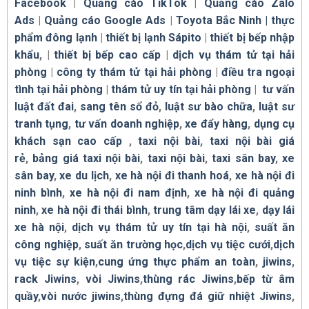
Facebook
|
Quảng cáo TikTok
|
Quảng cáo Zalo
Ads
|
Quảng cáo Google Ads
|
Toyota Bắc Ninh |
thực
phẩm đông lạnh
|
thiết bị lạnh Sápito
|
thiết bị bếp nhập
khẩu
, |
thiết bị bếp cao cấp
|
dịch vụ thám tử tại hải
phòng
|
công ty thám tử tại hải phòng
|
điều tra ngoại
tình tại hải phòng
|
thám tử uy tín tại hải phòng
|
tư vấn
luật đất đai
,
sang tên sổ đỏ
,
luật sư bào chữa
,
luật sư
tranh tụng
,
tư vấn doanh nghiệp
,
xe đẩy hàng
,
dụng cụ
khách sạn cao cấp
,
taxi nội bài
,
taxi nội bài giá
rẻ
,
bảng giá taxi nội bài
,
taxi nội bài
,
taxi sân bay
,
xe
sân bay
,
xe du lịch
,
xe hà nội đi thanh hoá
,
xe hà nội đi
ninh bình
,
xe hà nội đi nam định
,
xe hà nội đi quảng
ninh
,
xe hà nội đi thái bình
,
trung tâm dạy lái xe
,
dạy lái
xe hà nội
,
dịch vụ thám tử uy tín tại hà nội
,
suất ăn
công nghiệp
,
suất ăn trường học
,
dịch vụ tiệc cưới
,
dịch
vụ tiệc sự kiện
,
cung ứng thực phẩm an toàn
,
jiwins
,
rack Jiwins
,
vòi Jiwins
,
thùng rác Jiwins
,
bếp từ âm
quầy
,
vòi nước jiwins
,
thùng đựng đá giữ nhiệt Jiwins
,