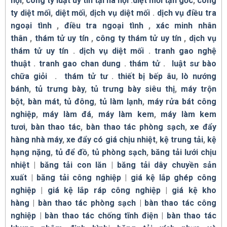
nội
,
công ty luật uy tín tại hà nội
.
diệt mối tận gốc
,
công
ty diệt mối
,
diệt mối
,
dịch vụ diệt mối
.
dịch vụ điều tra
ngoại tình
,
điều tra ngoại tình
,
xác minh nhân
thân
,
thám tử uy tín
,
công ty thám tử uy tín
,
dịch vụ
thám tử uy tín
.
dịch vụ diệt mối
.
tranh gao nghệ
thuật
.
tranh gao chan dung
.
thám tử
.
luật sư bào
chữa giỏi
.
thám tử tư
.
thiết bị bếp âu
,
lò nướng
bánh
,
tủ trưng bày
,
tủ trưng bày siêu thị
,
máy trộn
bột
,
bàn mát
,
tủ đông
,
tủ làm lạnh
,
máy rửa bát công
nghiệp
,
máy làm đá
,
máy làm kem
,
máy làm kem
tươi
,
bàn thao tác
,
bàn thao tác phòng sạch
,
xe đẩy
hàng nhà máy
,
xe đẩy có giá chịu nhiệt
,
kệ trung tải
,
kệ
hạng nặng
,
tủ để đồ
,
tủ phòng sạch
,
băng tải lưới chịu
nhiệt
|
băng tải con lăn
|
băng tải dây chuyền sản
xuất
|
băng tải công nghiệp
|
giá kệ lắp ghép công
nghiệp
|
giá kệ lắp ráp công nghiệp
|
giá kệ kho
hàng
|
bàn thao tác phòng sạch
|
bàn thao tác công
nghiệp
|
bàn thao tác chống tĩnh điện
|
bàn thao tác