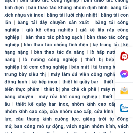
sạch
|
bàn thao tác công nghiệp
|
bàn thao tác chống
tĩnh điện
|
bàn thao tác khung nhôm định hình
|
băng tải
xích nhựa và inox
|
băng tải lưới chịu nhiệt
|
băng tải con
lăn
|
băng tải dây chuyền sản xuất
|
băng tải công
nghiệp
|
giá kệ công nghiệp
|
giá kệ lắp ráp công
nghiệp
|
bàn thao tác phòng sạch
|
bàn thao tác công
nghiệp
|
bàn thao tác chống tĩnh điện
|
kệ trung tải
|
kệ
hạng nặng
|
bàn thao tác đa năng
|
lò hấp nướng đa
năng
|
lò nướng công nghiệp
|
thiết bị bếp công
nghiệp
|
tủ cơm công nghiệp
|
bàn mát
|
tủ trưng bày
|
tủ
trưng bày siêu thị
|
máy làm đá viên công nghiệp
|
tủ
đông lạnh
|
kệ bếp inox
|
thiết bị quầy bar
|
thiết bị chế
biến thực phẩm
|
thiết bị pha chế cà phê
|
máy rửa bát
băng chuyền
|
máy rửa bát công nghiệp
|
thiết bị bếp
âu
|
thiết kế quầy bar inox
,
nhôm kính cao cấp
,
cửa
nhôm kính cao cấp
,
cửa nhôm cao cấp
,
cửa kính cường
lực
,
cầu thang kính cường lực
,
giếng trời tự đóng
mở
,
ban công mở tự động
,
vách ngăn nhôm kính
,
vách