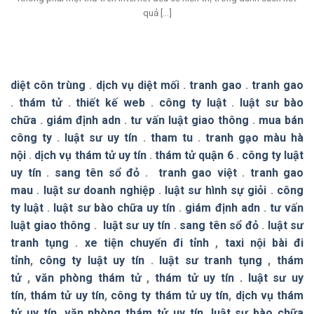
quả [...]
diệt côn trùng
.
dịch vụ diệt mối
.
tranh gao
.
tranh gao
.
thám tử
.
thiết kế web
.
công ty luật
.
luật sư bào
chữa
.
giám định adn
.
tư vấn luật giao thông
.
mua bán
công ty
.
luật sư uy tín
.
tham tu
.
tranh gạo màu hà
nội
.
dịch vụ thám tử uy tín
.
thám tử quận 6
.
công ty luật
uy tín
.
sang tên sổ đỏ
.
tranh gao việt
.
tranh gao
mau
.
luật sư doanh nghiệp
.
luật sư hình sự giỏi
.
công
ty luật
.
luật sư bào chữa uy tín
.
giám định adn
.
tư vấn
luật giao thông
.
luật sư uy tín
.
sang tên sổ đỏ
.
luật sư
tranh tụng
.
xe tiện chuyến đi tỉnh
,
taxi nội bài đi
tỉnh
,
công ty luật uy tín
.
luật sư tranh tụng
,
thám
tử
,
văn phòng thám tử
,
thám tử uy tín .
luật sư uy
tín
,
thám tử uy tín
,
công ty thám tử uy tín
,
dịch vụ thám
tử uy tín
,
văn phòng thám tử uy tín
,
luật sư bào chữa