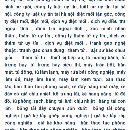
hình sự giỏi
,
công ty luật uy tín
,
luật sư uy tín tại hà
nội
,
công ty luật uy tín tại hà nội
.
diệt mối tận gốc
,
công
ty diệt mối
,
diệt mối
,
dịch vụ diệt mối
.
dịch vụ điều tra
ngoại tình
,
điều tra ngoại tình
,
xác minh nhân
thân
,
thám tử uy tín
,
công ty thám tử uy tín
,
dịch vụ
thám tử uy tín
.
dịch vụ diệt mối
.
tranh gao nghệ
thuật
.
tranh gao chan dung
.
thám tử
.
luật sư bào chữa
giỏi
.
thám tử tư
.
thiết bị bếp âu
,
lò nướng bánh
,
tủ
trưng bày
,
tủ trưng bày siêu thị
,
máy trộn bột
,
bàn
mát
,
tủ đông
,
tủ làm lạnh
,
máy rửa bát công nghiệp
,
máy
làm đá
,
máy làm kem
,
máy làm kem tươi
,
bàn thao
tác
,
bàn thao tác phòng sạch
,
xe đẩy hàng nhà máy
,
xe
đẩy có giá chịu nhiệt
,
kệ trung tải
,
kệ hạng nặng
,
tủ để
đồ
,
tủ phòng sạch
,
băng tải lưới chịu nhiệt
|
băng tải con
lăn
|
băng tải dây chuyền sản xuất
|
băng tải công
nghiệp
|
giá kệ lắp ghép công nghiệp
|
giá kệ lắp ráp
công nghiệp
|
giá kệ kho hàng
|
bàn thao tác phòng