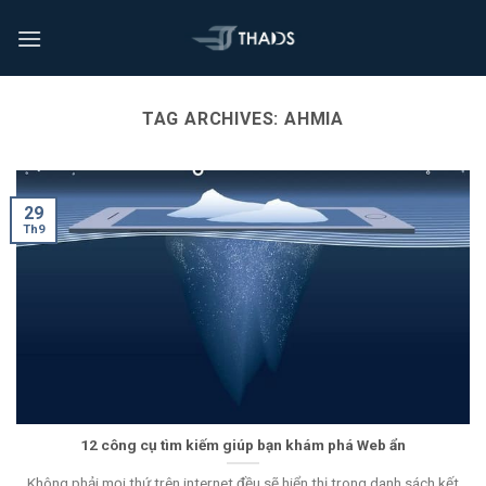
TAG ARCHIVES:
AHMIA
29
Th9
12 công cụ tìm kiếm giúp bạn khám phá Web ẩn
Không phải mọi thứ trên internet đều sẽ hiển thị trong danh sách kết