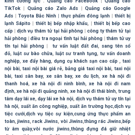
kính cường lực
.
Quảng cáo Facebook
|
Quảng cáo
TikTok
|
Quảng cáo Zalo Ads
|
Quảng cáo Google
Ads
|
Toyota Bắc Ninh |
thực phẩm đông lạnh
|
thiết bị
lạnh Sápito
|
thiết bị bếp nhập khẩu
, |
thiết bị bếp cao
cấp
|
dịch vụ thám tử tại hải phòng
|
công ty thám tử tại
hải phòng
|
điều tra ngoại tình tại hải phòng
|
thám tử uy
tín tại hải phòng
|
tư vấn luật đất đai
,
sang tên sổ
đỏ
,
luật sư bào chữa
,
luật sư tranh tụng
,
tư vấn doanh
nghiệp
,
xe đẩy hàng
,
dụng cụ khách sạn cao cấp
,
taxi
nội bài
,
taxi nội bài giá rẻ
,
bảng giá taxi nội bài
,
taxi nội
bài
,
taxi sân bay
,
xe sân bay
,
xe du lịch
,
xe hà nội đi
thanh hoá
,
xe hà nội đi ninh bình
,
xe hà nội đi nam
định
,
xe hà nội đi quảng ninh
,
xe hà nội đi thái bình
,
trung
tâm dạy lái xe
,
dạy lái xe hà nội
,
dịch vụ thám tử uy tín tại
hà nội
,
suất ăn công nghiệp
,
suất ăn trường học
,
dịch vụ
tiệc cưới
,
dịch vụ tiệc sự kiện
,
cung ứng thực phẩm an
toàn
,
jiwins
,
rack Jiwins
,
vòi Jiwins
,
thùng rác Jiwins
,
bếp
từ âm quầy
,
vòi nước jiwins
,
thùng đựng đá giữ nhiệt