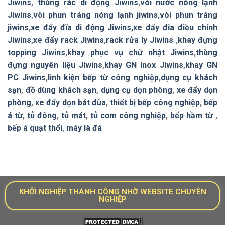
Jiwins
,
thùng rác di động Jiwins
,
vòi nước nóng lạnh
Jiwins
,
vòi phun tráng nóng lạnh jiwins
,
vòi phun tráng
jiwins
,
xe đẩy đĩa di động Jiwins,
xe đẩy đĩa điều chỉnh
Jiwins
,
xe đẩy rack Jiwins
,
rack rửa ly Jiwins
,
khay đựng
topping Jiwins
,
khay phục vụ chữ nhật Jiwins
,
thùng
đựng nguyên liệu Jiwins
,
khay GN Inox Jiwins
,
khay GN
PC Jiwins
,
linh kiện bếp từ công nghiệp
,
dụng cụ khách
sạn
,
đồ dùng khách sạn
,
dụng cụ dọn phòng
,
xe đẩy dọn
phòng
,
xe đẩy dọn bát đũa
,
thiết bị bếp công nghiệp
,
bếp
á từ
,
tủ đông
,
tủ mát
,
tủ cơm công nghiệp
,
bếp hầm từ
,
bếp á quạt thổi
,
máy là đá
KHỞI NGHIỆP THÀNH CÔNG NHỜ WEBSITE CHUYÊN
NGHIỆP