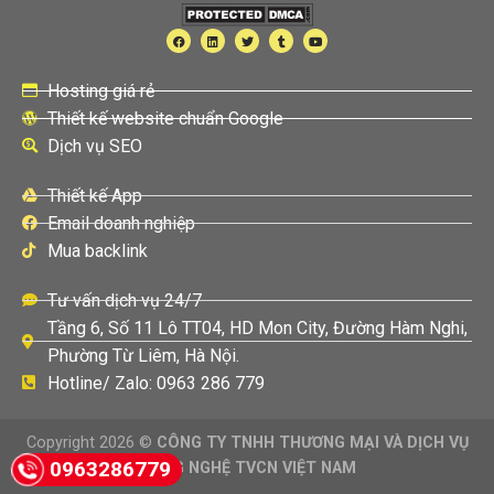
Hosting giá rẻ
Thiết kế website chuẩn Google
Dịch vụ SEO
Thiết kế App
Email doanh nghiệp
Mua backlink
Tư vấn dịch vụ 24/7
Tầng 6, Số 11 Lô TT04, HD Mon City, Đường Hàm Nghi,
Phường Từ Liêm, Hà Nội.
Hotline/ Zalo: 0963 286 779
Copyright 2026 ©
CÔNG TY TNHH THƯƠNG MẠI VÀ DỊCH VỤ
0963286779
CÔNG NGHỆ TVCN VIỆT NAM