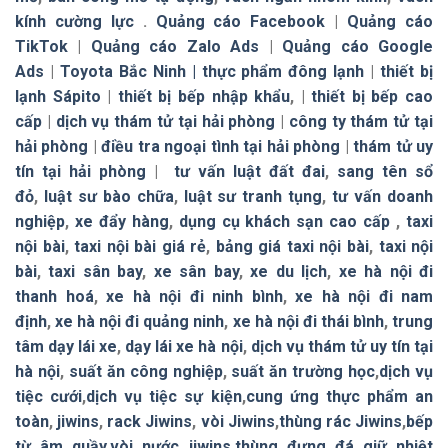
kính cường lực
.
Quảng cáo Facebook
|
Quảng cáo
TikTok
|
Quảng cáo Zalo Ads
|
Quảng cáo Google
Ads
|
Toyota Bắc Ninh |
thực phẩm đông lạnh
|
thiết bị
lạnh Sápito
|
thiết bị bếp nhập khẩu
, |
thiết bị bếp cao
cấp
|
dịch vụ thám tử tại hải phòng
|
công ty thám tử tại
hải phòng
|
điều tra ngoại tình tại hải phòng
|
thám tử uy
tín tại hải phòng
|
tư vấn luật đất đai
,
sang tên sổ
đỏ
,
luật sư bào chữa
,
luật sư tranh tụng
,
tư vấn doanh
nghiệp
,
xe đẩy hàng
,
dụng cụ khách sạn cao cấp
,
taxi
nội bài
,
taxi nội bài giá rẻ
,
bảng giá taxi nội bài
,
taxi nội
bài
,
taxi sân bay
,
xe sân bay
,
xe du lịch
,
xe hà nội đi
thanh hoá
,
xe hà nội đi ninh bình
,
xe hà nội đi nam
định
,
xe hà nội đi quảng ninh
,
xe hà nội đi thái bình
,
trung
tâm dạy lái xe
,
dạy lái xe hà nội
,
dịch vụ thám tử uy tín tại
hà nội
,
suất ăn công nghiệp
,
suất ăn trường học
,
dịch vụ
tiệc cưới
,
dịch vụ tiệc sự kiện
,
cung ứng thực phẩm an
toàn
,
jiwins
,
rack Jiwins
,
vòi Jiwins
,
thùng rác Jiwins
,
bếp
từ âm quầy
,
vòi nước jiwins
,
thùng đựng đá giữ nhiệt