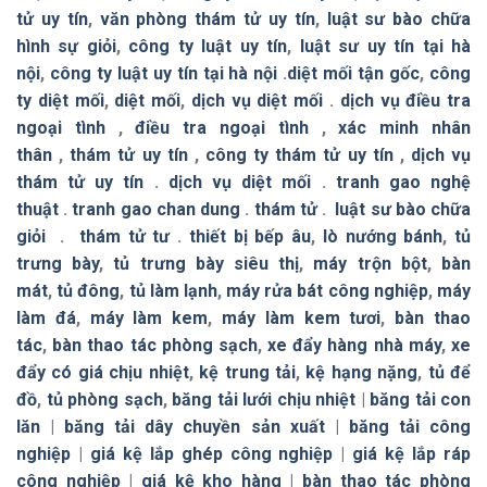
tử uy tín
,
văn phòng thám tử uy tín
,
luật sư bào chữa
hình sự giỏi
,
công ty luật uy tín
,
luật sư uy tín tại hà
nội
,
công ty luật uy tín tại hà nội
.
diệt mối tận gốc
,
công
ty diệt mối
,
diệt mối
,
dịch vụ diệt mối
.
dịch vụ điều tra
ngoại tình
,
điều tra ngoại tình
,
xác minh nhân
thân
,
thám tử uy tín
,
công ty thám tử uy tín
,
dịch vụ
thám tử uy tín
.
dịch vụ diệt mối
.
tranh gao nghệ
thuật
.
tranh gao chan dung
.
thám tử
.
luật sư bào chữa
giỏi
.
thám tử tư
.
thiết bị bếp âu
,
lò nướng bánh
,
tủ
trưng bày
,
tủ trưng bày siêu thị
,
máy trộn bột
,
bàn
mát
,
tủ đông
,
tủ làm lạnh
,
máy rửa bát công nghiệp
,
máy
làm đá
,
máy làm kem
,
máy làm kem tươi
,
bàn thao
tác
,
bàn thao tác phòng sạch
,
xe đẩy hàng nhà máy
,
xe
đẩy có giá chịu nhiệt
,
kệ trung tải
,
kệ hạng nặng
,
tủ để
đồ
,
tủ phòng sạch
,
băng tải lưới chịu nhiệt
|
băng tải con
lăn
|
băng tải dây chuyền sản xuất
|
băng tải công
nghiệp
|
giá kệ lắp ghép công nghiệp
|
giá kệ lắp ráp
công nghiệp
|
giá kệ kho hàng
|
bàn thao tác phòng