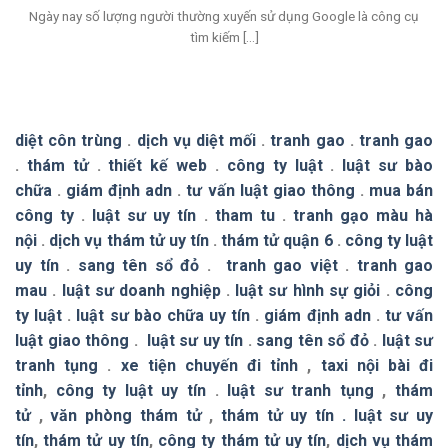
Ngày nay số lượng người thường xuyến sử dụng Google là công cụ
tìm kiếm [...]
diệt côn trùng
.
dịch vụ diệt mối
.
tranh gao
.
tranh gao
.
thám tử
.
thiết kế web
.
công ty luật
.
luật sư bào
chữa
.
giám định adn
.
tư vấn luật giao thông
.
mua bán
công ty
.
luật sư uy tín
.
tham tu
.
tranh gạo màu hà
nội
.
dịch vụ thám tử uy tín
.
thám tử quận 6
.
công ty luật
uy tín
.
sang tên sổ đỏ
.
tranh gao việt
.
tranh gao
mau
.
luật sư doanh nghiệp
.
luật sư hình sự giỏi
.
công
ty luật
.
luật sư bào chữa uy tín
.
giám định adn
.
tư vấn
luật giao thông
.
luật sư uy tín
.
sang tên sổ đỏ
.
luật sư
tranh tụng
.
xe tiện chuyến đi tỉnh
,
taxi nội bài đi
tỉnh
,
công ty luật uy tín
.
luật sư tranh tụng
,
thám
tử
,
văn phòng thám tử
,
thám tử uy tín .
luật sư uy
tín
,
thám tử uy tín
,
công ty thám tử uy tín
,
dịch vụ thám