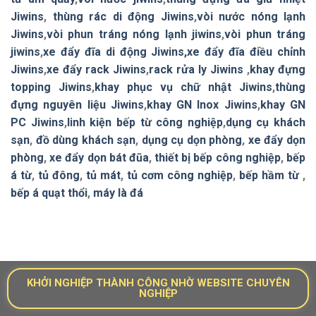
Jiwins
,
thùng rác di động Jiwins
,
vòi nước nóng lạnh
Jiwins
,
vòi phun tráng nóng lạnh jiwins
,
vòi phun tráng
jiwins
,
xe đẩy đĩa di động Jiwins,
xe đẩy đĩa điều chỉnh
Jiwins
,
xe đẩy rack Jiwins
,
rack rửa ly Jiwins
,
khay đựng
topping Jiwins
,
khay phục vụ chữ nhật Jiwins
,
thùng
đựng nguyên liệu Jiwins
,
khay GN Inox Jiwins
,
khay GN
PC Jiwins
,
linh kiện bếp từ công nghiệp
,
dụng cụ khách
sạn
,
đồ dùng khách sạn
,
dụng cụ dọn phòng
,
xe đẩy dọn
phòng
,
xe đẩy dọn bát đũa
,
thiết bị bếp công nghiệp
,
bếp
á từ
,
tủ đông
,
tủ mát
,
tủ cơm công nghiệp
,
bếp hầm từ
,
bếp á quạt thổi
,
máy là đá
KHỞI NGHIỆP THÀNH CÔNG NHỜ WEBSITE CHUYÊN
NGHIỆP