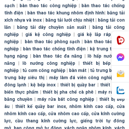
sạch
|
bàn thao tác công nghiệp
|
bàn thao tác chống
tĩnh điện
|
bàn thao tác khung nhôm định hình
|
băng tải
xích nhựa và inox
|
băng tải lưới chịu nhiệt
|
băng tải con
lăn
|
băng tải dây chuyền sản xuất
|
băng tải công
nghiệp
|
giá kệ công nghiệp
|
giá kệ lắp ráp công
nghiệp
|
bàn thao tác phòng sạch
|
bàn thao tác công
nghiệp
|
bàn thao tác chống tĩnh điện
|
kệ trung tải
|
kệ
hạng nặng
|
bàn thao tác đa năng
|
lò hấp nướng đa
năng
|
lò nướng công nghiệp
|
thiết bị bếp công
nghiệp
|
tủ cơm công nghiệp
|
bàn mát
|
tủ trưng bày
|
tủ
trưng bày siêu thị
|
máy làm đá viên công nghiệp
|
tủ
đông lạnh
|
kệ bếp inox
|
thiết bị quầy bar
|
thiết bị chế
biến thực phẩm
|
thiết bị pha chế cà phê
|
máy rửa bát
băng chuyền
|
máy rửa bát công nghiệp
|
thiết bị bếp
âu
|
thiết kế quầy bar inox
,
nhôm kính cao cấp
,
cửa
nhôm kính cao cấp
,
cửa nhôm cao cấp
,
cửa kính cường
lực
,
cầu thang kính cường lực
,
giếng trời tự đóng
mở
,
ban công mở tự động
,
vách ngăn nhôm kính
,
vách