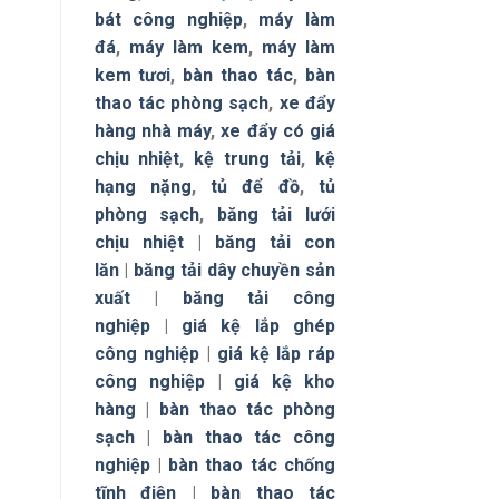
bát công nghiệp
,
máy làm
đá
,
máy làm kem
,
máy làm
kem tươi
,
bàn thao tác
,
bàn
thao tác phòng sạch
,
xe đẩy
hàng nhà máy
,
xe đẩy có giá
chịu nhiệt
,
kệ trung tải
,
kệ
hạng nặng
,
tủ để đồ
,
tủ
phòng sạch
,
băng tải lưới
chịu nhiệt
|
băng tải con
lăn
|
băng tải dây chuyền sản
xuất
|
băng tải công
nghiệp
|
giá kệ lắp ghép
công nghiệp
|
giá kệ lắp ráp
công nghiệp
|
giá kệ kho
hàng
|
bàn thao tác phòng
sạch
|
bàn thao tác công
nghiệp
|
bàn thao tác chống
tĩnh điện
|
bàn thao tác