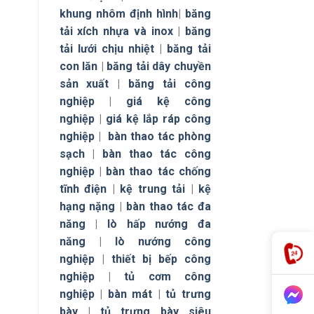
khung nhôm định hình
|
băng
tải xích nhựa và inox
|
băng
tải lưới chịu nhiệt
|
băng tải
con lăn
|
băng tải dây chuyền
sản xuất
|
băng tải công
nghiệp
|
giá kệ công
nghiệp
|
giá kệ lắp ráp công
nghiệp
|
bàn thao tác phòng
sạch
|
bàn thao tác công
nghiệp
|
bàn thao tác chống
tĩnh điện
|
kệ trung tải
|
kệ
hạng nặng
|
bàn thao tác đa
năng
|
lò hấp nướng đa
năng
|
lò nướng công
nghiệp
|
thiết bị bếp công
nghiệp
|
tủ cơm công
nghiệp
|
bàn mát
|
tủ trưng
bày
|
tủ trưng bày siêu