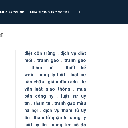
MUA BACKLINK
MUA TƯƠNG TÁC SOCIAL
BE
diệt côn trùng
.
dịch vụ diệt
mối
.
tranh gao
.
tranh gao
.
thám tử
.
thiết kế
web
.
công ty luật
.
luật sư
bào chữa
.
giám định adn
.
tư
vấn luật giao thông
.
mua
bán công ty
.
luật sư uy
tín
.
tham tu
.
tranh gạo màu
hà nội
.
dịch vụ thám tử uy
tín
.
thám tử quận 6
.
công ty
luật uy tín
.
sang tên sổ đỏ