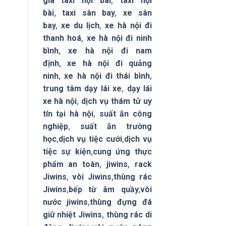
giá taxi nội bài
,
taxi nội
bài
,
taxi sân bay
,
xe sân
bay
,
xe du lịch
,
xe hà nội đi
thanh hoá
,
xe hà nội đi ninh
bình
,
xe hà nội đi nam
định
,
xe hà nội đi quảng
ninh
,
xe hà nội đi thái bình
,
trung tâm dạy lái xe
,
dạy lái
xe hà nội
,
dịch vụ thám tử uy
tín tại hà nội
,
suất ăn công
nghiệp
,
suất ăn trường
học
,
dịch vụ tiệc cưới
,
dịch vụ
tiệc sự kiện
,
cung ứng thực
phẩm an toàn
,
jiwins
,
rack
Jiwins
,
vòi Jiwins
,
thùng rác
Jiwins
,
bếp từ âm quầy
,
vòi
nước jiwins
,
thùng đựng đá
giữ nhiệt Jiwins
,
thùng rác di