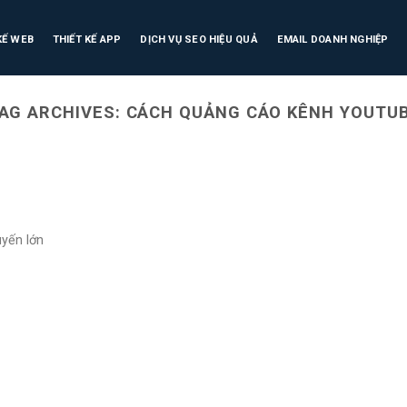
KẾ WEB
THIẾT KẾ APP
DỊCH VỤ SEO HIỆU QUẢ
EMAIL DOANH NGHIỆP
AG ARCHIVES:
CÁCH QUẢNG CÁO KÊNH YOUTU
uyến lớn