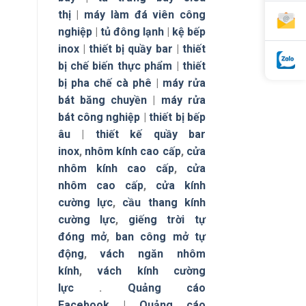
thị
|
máy làm đá viên công
nghiệp
|
tủ đông lạnh
|
kệ bếp
inox
|
thiết bị quầy bar
|
thiết
bị chế biến thực phẩm
|
thiết
bị pha chế cà phê
|
máy rửa
bát băng chuyền
|
máy rửa
bát công nghiệp
|
thiết bị bếp
âu
|
thiết kế quầy bar
inox
,
nhôm kính cao cấp
,
cửa
nhôm kính cao cấp
,
cửa
nhôm cao cấp
,
cửa kính
cường lực
,
cầu thang kính
cường lực
,
giếng trời tự
đóng mở
,
ban công mở tự
động
,
vách ngăn nhôm
kính
,
vách kính cường
lực
.
Quảng cáo
Facebook
|
Quảng cáo