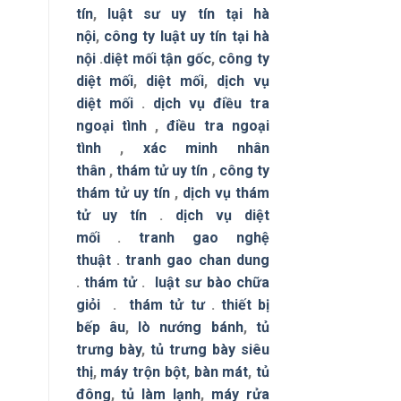
tín
,
luật sư uy tín tại hà
nội
,
công ty luật uy tín tại hà
nội
.
diệt mối tận gốc
,
công ty
diệt mối
,
diệt mối
,
dịch vụ
diệt mối
.
dịch vụ điều tra
ngoại tình
,
điều tra ngoại
tình
,
xác minh nhân
thân
,
thám tử uy tín
,
công ty
thám tử uy tín
,
dịch vụ thám
tử uy tín
.
dịch vụ diệt
mối
.
tranh gao nghệ
thuật
.
tranh gao chan dung
.
thám tử
.
luật sư bào chữa
giỏi
.
thám tử tư
.
thiết bị
bếp âu
,
lò nướng bánh
,
tủ
trưng bày
,
tủ trưng bày siêu
thị
,
máy trộn bột
,
bàn mát
,
tủ
đông
,
tủ làm lạnh
,
máy rửa