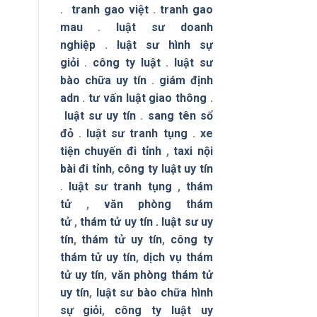
.
tranh gao việt
.
tranh gao
mau
.
luật sư doanh
nghiệp
.
luật sư hình sự
giỏi
.
công ty luật
.
luật sư
bào chữa uy tín
.
giám định
adn
.
tư vấn luật giao thông
.
luật sư uy tín
.
sang tên sổ
đỏ
.
luật sư tranh tụng
.
xe
tiện chuyến đi tỉnh
,
taxi nội
bài đi tỉnh
,
công ty luật uy tín
.
luật sư tranh tụng
,
thám
tử
,
văn phòng thám
tử
,
thám tử uy tín .
luật sư uy
tín
,
thám tử uy tín
,
công ty
thám tử uy tín
,
dịch vụ thám
tử uy tín
,
văn phòng thám tử
uy tín
,
luật sư bào chữa hình
sự giỏi
,
công ty luật uy