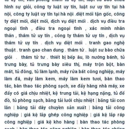
hình sự giỏi
,
công ty luật uy tín
,
luật sư uy tín tại hà
nội
,
công ty luật uy tín tại hà nội
.
diệt mối tận gốc
,
công
ty diệt mối
,
diệt mối
,
dịch vụ diệt mối
.
dịch vụ điều tra
ngoại tình
,
điều tra ngoại tình
,
xác minh nhân
thân
,
thám tử uy tín
,
công ty thám tử uy tín
,
dịch vụ
thám tử uy tín
.
dịch vụ diệt mối
.
tranh gao nghệ
thuật
.
tranh gao chan dung
.
thám tử
.
luật sư bào chữa
giỏi
.
thám tử tư
.
thiết bị bếp âu
,
lò nướng bánh
,
tủ
trưng bày
,
tủ trưng bày siêu thị
,
máy trộn bột
,
bàn
mát
,
tủ đông
,
tủ làm lạnh
,
máy rửa bát công nghiệp
,
máy
làm đá
,
máy làm kem
,
máy làm kem tươi
,
bàn thao
tác
,
bàn thao tác phòng sạch
,
xe đẩy hàng nhà máy
,
xe
đẩy có giá chịu nhiệt
,
kệ trung tải
,
kệ hạng nặng
,
tủ để
đồ
,
tủ phòng sạch
,
băng tải lưới chịu nhiệt
|
băng tải con
lăn
|
băng tải dây chuyền sản xuất
|
băng tải công
nghiệp
|
giá kệ lắp ghép công nghiệp
|
giá kệ lắp ráp
công nghiệp
|
giá kệ kho hàng
|
bàn thao tác phòng