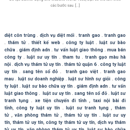
các bước sau. [...]
diệt côn trùng
.
dịch vụ diệt mối
.
tranh gao
.
tranh gao
.
thám tử
.
thiết kế web
.
công ty luật
.
luật sư bào
chữa
.
giám định adn
.
tư vấn luật giao thông
.
mua bán
công ty
.
luật sư uy tín
.
tham tu
.
tranh gạo màu hà
nội
.
dịch vụ thám tử uy tín
.
thám tử quận 6
.
công ty luật
uy tín
.
sang tên sổ đỏ
.
tranh gao việt
.
tranh gao
mau
.
luật sư doanh nghiệp
.
luật sư hình sự giỏi
.
công
ty luật
.
luật sư bào chữa uy tín
.
giám định adn
.
tư vấn
luật giao thông
.
luật sư uy tín
.
sang tên sổ đỏ
.
luật sư
tranh tụng
.
xe tiện chuyến đi tỉnh
,
taxi nội bài đi
tỉnh
,
công ty luật uy tín
.
luật sư tranh tụng
,
thám
tử
,
văn phòng thám tử
,
thám tử uy tín .
luật sư uy
tín
,
thám tử uy tín
,
công ty thám tử uy tín
,
dịch vụ thám
tử uy tín
,
văn phòng thám tử uy tín
,
luật sư bào chữa