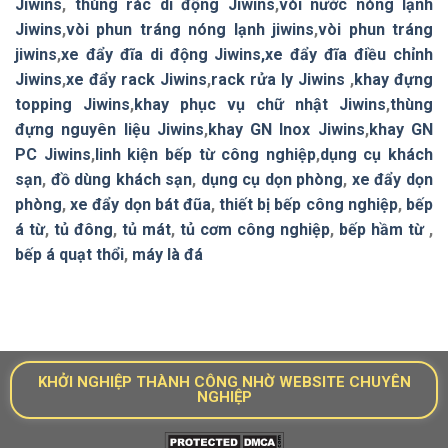
Jiwins
,
thùng rác di động Jiwins
,
vòi nước nóng lạnh
Jiwins
,
vòi phun tráng nóng lạnh jiwins
,
vòi phun tráng
jiwins
,
xe đẩy đĩa di động Jiwins,
xe đẩy đĩa điều chỉnh
Jiwins
,
xe đẩy rack Jiwins
,
rack rửa ly Jiwins
,
khay đựng
topping Jiwins
,
khay phục vụ chữ nhật Jiwins
,
thùng
đựng nguyên liệu Jiwins
,
khay GN Inox Jiwins
,
khay GN
PC Jiwins
,
linh kiện bếp từ công nghiệp
,
dụng cụ khách
sạn
,
đồ dùng khách sạn
,
dụng cụ dọn phòng
,
xe đẩy dọn
phòng
,
xe đẩy dọn bát đũa
,
thiết bị bếp công nghiệp
,
bếp
á từ
,
tủ đông
,
tủ mát
,
tủ cơm công nghiệp
,
bếp hầm từ
,
bếp á quạt thổi
,
máy là đá
KHỞI NGHIỆP THÀNH CÔNG NHỜ WEBSITE CHUYÊN
NGHIỆP