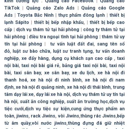
kính cường lực
.
Quảng cáo Facebook
|
Quảng cáo
TikTok
|
Quảng cáo Zalo Ads
|
Quảng cáo Google
Ads
|
Toyota Bắc Ninh |
thực phẩm đông lạnh
|
thiết bị
lạnh Sápito
|
thiết bị bếp nhập khẩu
, |
thiết bị bếp cao
cấp
|
dịch vụ thám tử tại hải phòng
|
công ty thám tử tại
hải phòng
|
điều tra ngoại tình tại hải phòng
|
thám tử uy
tín tại hải phòng
|
tư vấn luật đất đai
,
sang tên sổ
đỏ
,
luật sư bào chữa
,
luật sư tranh tụng
,
tư vấn doanh
nghiệp
,
xe đẩy hàng
,
dụng cụ khách sạn cao cấp
,
taxi
nội bài
,
taxi nội bài giá rẻ
,
bảng giá taxi nội bài
,
taxi nội
bài
,
taxi sân bay
,
xe sân bay
,
xe du lịch
,
xe hà nội đi
thanh hoá
,
xe hà nội đi ninh bình
,
xe hà nội đi nam
định
,
xe hà nội đi quảng ninh
,
xe hà nội đi thái bình
,
trung
tâm dạy lái xe
,
dạy lái xe hà nội
,
dịch vụ thám tử uy tín tại
hà nội
,
suất ăn công nghiệp
,
suất ăn trường học
,
dịch vụ
tiệc cưới
,
dịch vụ tiệc sự kiện
,
cung ứng thực phẩm an
toàn
,
jiwins
,
rack Jiwins
,
vòi Jiwins
,
thùng rác Jiwins
,
bếp
từ âm quầy
,
vòi nước jiwins
,
thùng đựng đá giữ nhiệt