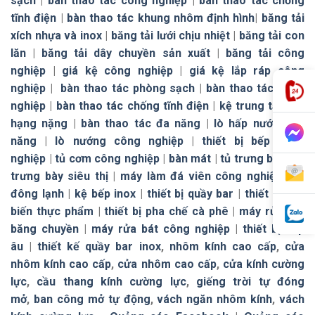
sạch
|
bàn thao tác công nghiệp
|
bàn thao tác chống
tĩnh điện
|
bàn thao tác khung nhôm định hình
|
băng tải
xích nhựa và inox
|
băng tải lưới chịu nhiệt
|
băng tải con
lăn
|
băng tải dây chuyền sản xuất
|
băng tải công
nghiệp
|
giá kệ công nghiệp
|
giá kệ lắp ráp công
nghiệp
|
bàn thao tác phòng sạch
|
bàn thao tác công
nghiệp
|
bàn thao tác chống tĩnh điện
|
kệ trung tải
|
kệ
hạng nặng
|
bàn thao tác đa năng
|
lò hấp nướng đa
năng
|
lò nướng công nghiệp
|
thiết bị bếp công
nghiệp
|
tủ cơm công nghiệp
|
bàn mát
|
tủ trưng bày
|
tủ
trưng bày siêu thị
|
máy làm đá viên công nghiệp
|
tủ
đông lạnh
|
kệ bếp inox
|
thiết bị quầy bar
|
thiết bị chế
biến thực phẩm
|
thiết bị pha chế cà phê
|
máy rửa bát
băng chuyền
|
máy rửa bát công nghiệp
|
thiết bị bếp
âu
|
thiết kế quầy bar inox
,
nhôm kính cao cấp
,
cửa
nhôm kính cao cấp
,
cửa nhôm cao cấp
,
cửa kính cường
lực
,
cầu thang kính cường lực
,
giếng trời tự đóng
mở
,
ban công mở tự động
,
vách ngăn nhôm kính
,
vách