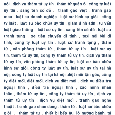
nội
.
dịch vụ thám tử uy tín
.
thám tử quận 6
.
công ty luật
uy tín
.
sang tên sổ đỏ
.
tranh gao việt
.
tranh gao
mau
.
luật sư doanh nghiệp
.
luật sư hình sự giỏi
.
công
ty luật
.
luật sư bào chữa uy tín
.
giám định adn
.
tư vấn
luật giao thông
.
luật sư uy tín
.
sang tên sổ đỏ
.
luật sư
tranh tụng
.
xe tiện chuyến đi tỉnh
,
taxi nội bài đi
tỉnh
,
công ty luật uy tín
.
luật sư tranh tụng
,
thám
tử
,
văn phòng thám tử
,
thám tử uy tín .
luật sư uy
tín
,
thám tử uy tín
,
công ty thám tử uy tín
,
dịch vụ thám
tử uy tín
,
văn phòng thám tử uy tín
,
luật sư bào chữa
hình sự giỏi
,
công ty luật uy tín
,
luật sư uy tín tại hà
nội
,
công ty luật uy tín tại hà nội
.
diệt mối tận gốc
,
công
ty diệt mối
,
diệt mối
,
dịch vụ diệt mối
.
dịch vụ điều tra
ngoại tình
,
điều tra ngoại tình
,
xác minh nhân
thân
,
thám tử uy tín
,
công ty thám tử uy tín
,
dịch vụ
thám tử uy tín
.
dịch vụ diệt mối
.
tranh gao nghệ
thuật
.
tranh gao chan dung
.
thám tử
.
luật sư bào chữa
giỏi
.
thám tử tư
.
thiết bị bếp âu
,
lò nướng bánh
,
tủ