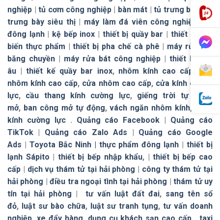
nghiệp
|
tủ cơm công nghiệp
|
bàn mát
|
tủ trưng bày
|
tủ
trưng bày siêu thị
|
máy làm đá viên công nghiệp
|
tủ
đông lạnh
|
kệ bếp inox
|
thiết bị quầy bar
|
thiết bị chế
biến thực phẩm
|
thiết bị pha chế cà phê
|
máy rửa bát
băng chuyền
|
máy rửa bát công nghiệp
|
thiết bị bếp
âu
|
thiết kế quầy bar inox
,
nhôm kính cao cấp
,
cửa
nhôm kính cao cấp
,
cửa nhôm cao cấp
,
cửa kính cường
lực
,
cầu thang kính cường lực
,
giếng trời tự đóng
mở
,
ban công mở tự động
,
vách ngăn nhôm kính
,
vách
kính cường lực
.
Quảng cáo Facebook
|
Quảng cáo
TikTok
|
Quảng cáo Zalo Ads
|
Quảng cáo Google
Ads
|
Toyota Bắc Ninh |
thực phẩm đông lạnh
|
thiết bị
lạnh Sápito
|
thiết bị bếp nhập khẩu
, |
thiết bị bếp cao
cấp
|
dịch vụ thám tử tại hải phòng
|
công ty thám tử tại
hải phòng
|
điều tra ngoại tình tại hải phòng
|
thám tử uy
tín tại hải phòng
|
tư vấn luật đất đai
,
sang tên sổ
đỏ
,
luật sư bào chữa
,
luật sư tranh tụng
,
tư vấn doanh
nghiệp
,
xe đẩy hàng
,
dụng cụ khách sạn cao cấp
,
taxi