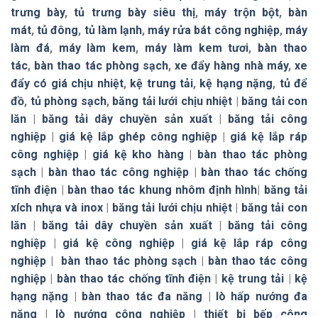
trưng bày
,
tủ trưng bày siêu thị
,
máy trộn bột
,
bàn
mát
,
tủ đông
,
tủ làm lạnh
,
máy rửa bát công nghiệp
,
máy
làm đá
,
máy làm kem
,
máy làm kem tươi
,
bàn thao
tác
,
bàn thao tác phòng sạch
,
xe đẩy hàng nhà máy
,
xe
đẩy có giá chịu nhiệt
,
kệ trung tải
,
kệ hạng nặng
,
tủ để
đồ
,
tủ phòng sạch
,
băng tải lưới chịu nhiệt
|
băng tải con
lăn
|
băng tải dây chuyền sản xuất
|
băng tải công
nghiệp
|
giá kệ lắp ghép công nghiệp
|
giá kệ lắp ráp
công nghiệp
|
giá kệ kho hàng
|
bàn thao tác phòng
sạch
|
bàn thao tác công nghiệp
|
bàn thao tác chống
tĩnh điện
|
bàn thao tác khung nhôm định hình
|
băng tải
xích nhựa và inox
|
băng tải lưới chịu nhiệt
|
băng tải con
lăn
|
băng tải dây chuyền sản xuất
|
băng tải công
nghiệp
|
giá kệ công nghiệp
|
giá kệ lắp ráp công
nghiệp
|
bàn thao tác phòng sạch
|
bàn thao tác công
nghiệp
|
bàn thao tác chống tĩnh điện
|
kệ trung tải
|
kệ
hạng nặng
|
bàn thao tác đa năng
|
lò hấp nướng đa
năng
|
lò nướng công nghiệp
|
thiết bị bếp công