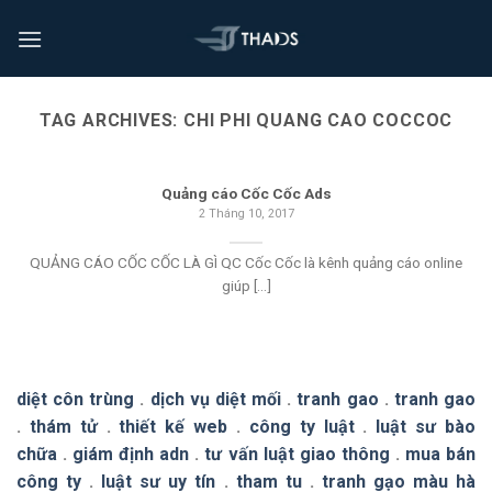
TAG ARCHIVES:
CHI PHI QUANG CAO COCCOC
Quảng cáo Cốc Cốc Ads
2 Tháng 10, 2017
QUẢNG CÁO CỐC CỐC LÀ GÌ QC Cốc Cốc là kênh quảng cáo online
giúp [...]
diệt côn trùng
.
dịch vụ diệt mối
.
tranh gao
.
tranh gao
.
thám tử
.
thiết kế web
.
công ty luật
.
luật sư bào
chữa
.
giám định adn
.
tư vấn luật giao thông
.
mua bán
công ty
.
luật sư uy tín
.
tham tu
.
tranh gạo màu hà