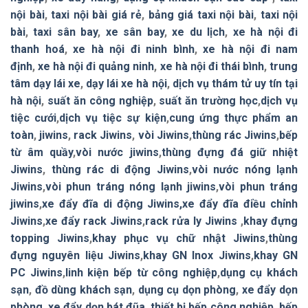
nội bài
,
taxi nội bài giá rẻ
,
bảng giá taxi nội bài
,
taxi nội
bài
,
taxi sân bay
,
xe sân bay
,
xe du lịch
,
xe hà nội đi
thanh hoá
,
xe hà nội đi ninh bình
,
xe hà nội đi nam
định
,
xe hà nội đi quảng ninh
,
xe hà nội đi thái bình
,
trung
tâm dạy lái xe
,
dạy lái xe hà nội
,
dịch vụ thám tử uy tín tại
hà nội
,
suất ăn công nghiệp
,
suất ăn trường học
,
dịch vụ
tiệc cưới
,
dịch vụ tiệc sự kiện
,
cung ứng thực phẩm an
toàn
,
jiwins
,
rack Jiwins
,
vòi Jiwins
,
thùng rác Jiwins
,
bếp
từ âm quầy
,
vòi nước jiwins
,
thùng đựng đá giữ nhiệt
Jiwins
,
thùng rác di động Jiwins
,
vòi nước nóng lạnh
Jiwins
,
vòi phun tráng nóng lạnh jiwins
,
vòi phun tráng
jiwins
,
xe đẩy đĩa di động Jiwins,
xe đẩy đĩa điều chỉnh
Jiwins
,
xe đẩy rack Jiwins
,
rack rửa ly Jiwins
,
khay đựng
topping Jiwins
,
khay phục vụ chữ nhật Jiwins
,
thùng
đựng nguyên liệu Jiwins
,
khay GN Inox Jiwins
,
khay GN
PC Jiwins
,
linh kiện bếp từ công nghiệp
,
dụng cụ khách
sạn
,
đồ dùng khách sạn
,
dụng cụ dọn phòng
,
xe đẩy dọn
phòng
,
xe đẩy dọn bát đũa
,
thiết bị bếp công nghiệp
,
bếp