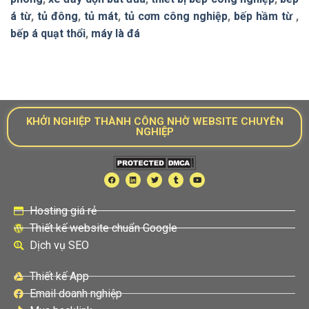
á từ
,
tủ đông
,
tủ mát
,
tủ cơm công nghiệp
,
bếp hầm từ
,
bếp á quạt thổi
,
máy là đá
KHỞI NGHIỆP THÀNH CÔNG NHỜ WEBSITE CHUYÊN
NGHIỆP
Hosting giá rẻ
Thiết kế website chuẩn Google
Dịch vụ SEO
Thiết kế App
Email doanh nghiệp