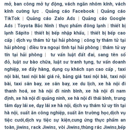
mở
,
ban công mở tự động
,
vách ngăn nhôm kính
,
vách
kính cường lực
.
Quảng cáo Facebook
|
Quảng cáo
TikTok
|
Quảng cáo Zalo Ads
|
Quảng cáo Google
Ads
|
Toyota Bắc Ninh |
thực phẩm đông lạnh
|
thiết bị
lạnh Sápito
|
thiết bị bếp nhập khẩu
, |
thiết bị bếp cao
cấp
|
dịch vụ thám tử tại hải phòng
|
công ty thám tử tại
hải phòng
|
điều tra ngoại tình tại hải phòng
|
thám tử uy
tín tại hải phòng
|
tư vấn luật đất đai
,
sang tên sổ
đỏ
,
luật sư bào chữa
,
luật sư tranh tụng
,
tư vấn doanh
nghiệp
,
xe đẩy hàng
,
dụng cụ khách sạn cao cấp
,
taxi
nội bài
,
taxi nội bài giá rẻ
,
bảng giá taxi nội bài
,
taxi nội
bài
,
taxi sân bay
,
xe sân bay
,
xe du lịch
,
xe hà nội đi
thanh hoá
,
xe hà nội đi ninh bình
,
xe hà nội đi nam
định
,
xe hà nội đi quảng ninh
,
xe hà nội đi thái bình
,
trung
tâm dạy lái xe
,
dạy lái xe hà nội
,
dịch vụ thám tử uy tín tại
hà nội
,
suất ăn công nghiệp
,
suất ăn trường học
,
dịch vụ
tiệc cưới
,
dịch vụ tiệc sự kiện
,
cung ứng thực phẩm an
toàn
,
jiwins
,
rack Jiwins
,
vòi Jiwins
,
thùng rác Jiwins
,
bếp