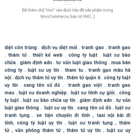
Để thêm chữ “Hot” vào đuôi tiêu đề sản phẩm trong
WooCommerce, bạn có thể [...]
diệt côn trùng
.
dịch vụ diệt mối
.
tranh gao
.
tranh gao
.
thám tử
.
thiết kế web
.
công ty luật
.
luật sư bào
chữa
.
giám định adn
.
tư vấn luật giao thông
.
mua bán
công ty
.
luật sư uy tín
.
tham tu
.
tranh gạo màu hà
nội
.
dịch vụ thám tử uy tín
.
thám tử quận 6
.
công ty luật
uy tín
.
sang tên sổ đỏ
.
tranh gao việt
.
tranh gao
mau
.
luật sư doanh nghiệp
.
luật sư hình sự giỏi
.
công
ty luật
.
luật sư bào chữa uy tín
.
giám định adn
.
tư vấn
luật giao thông
.
luật sư uy tín
.
sang tên sổ đỏ
.
luật sư
tranh tụng
.
xe tiện chuyến đi tỉnh
,
taxi nội bài đi
tỉnh
,
công ty luật uy tín
.
luật sư tranh tụng
,
thám
tử
,
văn phòng thám tử
,
thám tử uy tín .
luật sư uy