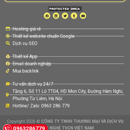
Hosting giá rẻ
Thiết kế website chuẩn Google
Dịch vụ SEO
Thiết kế App
Email doanh nghiệp
Mua backlink
Tư vấn dịch vụ 24/7
Tầng 6, Số 11 Lô TT04, HD Mon City, Đường Hàm Nghi,
Phường Từ Liêm, Hà Nội.
Hotline/ Zalo: 0963 286 779
Copyright 2026 ©
CÔNG TY TNHH THƯƠNG MẠI VÀ DỊCH VỤ
0963286779
CÔNG NGHỆ TVCN VIỆT NAM