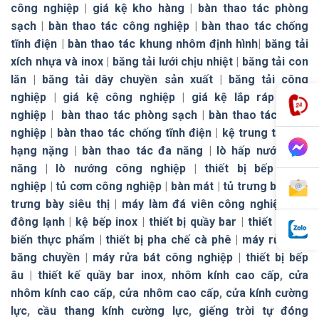
công nghiệp
|
giá kệ kho hàng
|
bàn thao tác phòng
sạch
|
bàn thao tác công nghiệp
|
bàn thao tác chống
tĩnh điện
|
bàn thao tác khung nhôm định hình
|
băng tải
xích nhựa và inox
|
băng tải lưới chịu nhiệt
|
băng tải con
lăn
|
băng tải dây chuyền sản xuất
|
băng tải công
nghiệp
|
giá kệ công nghiệp
|
giá kệ lắp ráp công
nghiệp
|
bàn thao tác phòng sạch
|
bàn thao tác công
nghiệp
|
bàn thao tác chống tĩnh điện
|
kệ trung tải
|
kệ
hạng nặng
|
bàn thao tác đa năng
|
lò hấp nướng đa
năng
|
lò nướng công nghiệp
|
thiết bị bếp công
nghiệp
|
tủ cơm công nghiệp
|
bàn mát
|
tủ trưng bày
|
tủ
trưng bày siêu thị
|
máy làm đá viên công nghiệp
|
tủ
đông lạnh
|
kệ bếp inox
|
thiết bị quầy bar
|
thiết bị chế
biến thực phẩm
|
thiết bị pha chế cà phê
|
máy rửa bát
băng chuyền
|
máy rửa bát công nghiệp
|
thiết bị bếp
âu
|
thiết kế quầy bar inox
,
nhôm kính cao cấp
,
cửa
nhôm kính cao cấp
,
cửa nhôm cao cấp
,
cửa kính cường
lực
,
cầu thang kính cường lực
,
giếng trời tự đóng