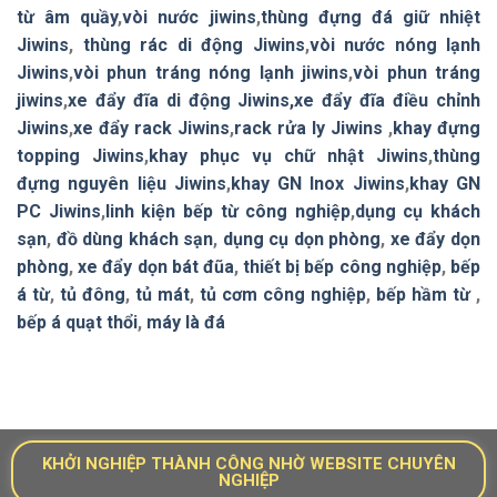
từ âm quầy
,
vòi nước jiwins
,
thùng đựng đá giữ nhiệt
Jiwins
,
thùng rác di động Jiwins
,
vòi nước nóng lạnh
Jiwins
,
vòi phun tráng nóng lạnh jiwins
,
vòi phun tráng
jiwins
,
xe đẩy đĩa di động Jiwins,
xe đẩy đĩa điều chỉnh
Jiwins
,
xe đẩy rack Jiwins
,
rack rửa ly Jiwins
,
khay đựng
topping Jiwins
,
khay phục vụ chữ nhật Jiwins
,
thùng
đựng nguyên liệu Jiwins
,
khay GN Inox Jiwins
,
khay GN
PC Jiwins
,
linh kiện bếp từ công nghiệp
,
dụng cụ khách
sạn
,
đồ dùng khách sạn
,
dụng cụ dọn phòng
,
xe đẩy dọn
phòng
,
xe đẩy dọn bát đũa
,
thiết bị bếp công nghiệp
,
bếp
á từ
,
tủ đông
,
tủ mát
,
tủ cơm công nghiệp
,
bếp hầm từ
,
bếp á quạt thổi
,
máy là đá
KHỞI NGHIỆP THÀNH CÔNG NHỜ WEBSITE CHUYÊN
NGHIỆP