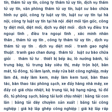
tín
,
thám tử uy tín
,
công ty thám tử uy tín
,
dịch vụ thám
tử uy tín
,
văn phòng thám tử uy tín
,
luật sư bào chữa
hình sự giỏi
,
công ty luật uy tín
,
luật sư uy tín tại hà
nội
,
công ty luật uy tín tại hà nội
.
diệt mối tận gốc
,
công
ty diệt mối
,
diệt mối
,
dịch vụ diệt mối
.
dịch vụ điều tra
ngoại tình
,
điều tra ngoại tình
,
xác minh nhân
thân
,
thám tử uy tín
,
công ty thám tử uy tín
,
dịch vụ
thám tử uy tín
.
dịch vụ diệt mối
.
tranh gao nghệ
thuật
.
tranh gao chan dung
.
thám tử
.
luật sư bào chữa
giỏi
.
thám tử tư
.
thiết bị bếp âu
,
lò nướng bánh
,
tủ
trưng bày
,
tủ trưng bày siêu thị
,
máy trộn bột
,
bàn
mát
,
tủ đông
,
tủ làm lạnh
,
máy rửa bát công nghiệp
,
máy
làm đá
,
máy làm kem
,
máy làm kem tươi
,
bàn thao
tác
,
bàn thao tác phòng sạch
,
xe đẩy hàng nhà máy
,
xe
đẩy có giá chịu nhiệt
,
kệ trung tải
,
kệ hạng nặng
,
tủ để
đồ
,
tủ phòng sạch
,
băng tải lưới chịu nhiệt
|
băng tải con
lăn
|
băng tải dây chuyền sản xuất
|
băng tải công
nghiệp
|
giá kệ lắp ghép công nghiệp
|
giá kệ lắp ráp