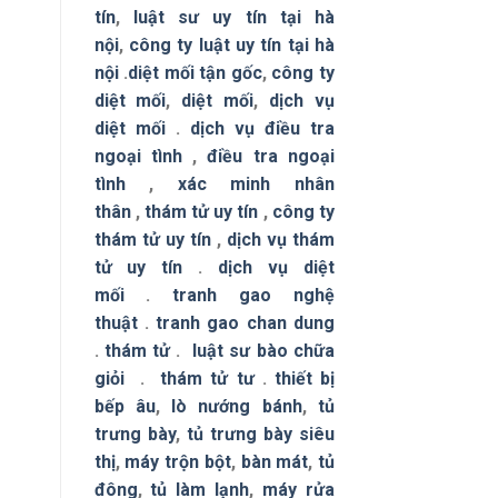
tín
,
luật sư uy tín tại hà
nội
,
công ty luật uy tín tại hà
nội
.
diệt mối tận gốc
,
công ty
diệt mối
,
diệt mối
,
dịch vụ
diệt mối
.
dịch vụ điều tra
ngoại tình
,
điều tra ngoại
tình
,
xác minh nhân
thân
,
thám tử uy tín
,
công ty
thám tử uy tín
,
dịch vụ thám
tử uy tín
.
dịch vụ diệt
mối
.
tranh gao nghệ
thuật
.
tranh gao chan dung
.
thám tử
.
luật sư bào chữa
giỏi
.
thám tử tư
.
thiết bị
bếp âu
,
lò nướng bánh
,
tủ
trưng bày
,
tủ trưng bày siêu
thị
,
máy trộn bột
,
bàn mát
,
tủ
đông
,
tủ làm lạnh
,
máy rửa