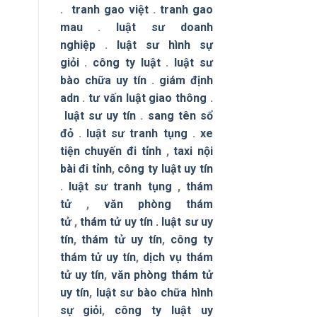
.
tranh gao việt
.
tranh gao
mau
.
luật sư doanh
nghiệp
.
luật sư hình sự
giỏi
.
công ty luật
.
luật sư
bào chữa uy tín
.
giám định
adn
.
tư vấn luật giao thông
.
luật sư uy tín
.
sang tên sổ
đỏ
.
luật sư tranh tụng
.
xe
tiện chuyến đi tỉnh
,
taxi nội
bài đi tỉnh
,
công ty luật uy tín
.
luật sư tranh tụng
,
thám
tử
,
văn phòng thám
tử
,
thám tử uy tín .
luật sư uy
tín
,
thám tử uy tín
,
công ty
thám tử uy tín
,
dịch vụ thám
tử uy tín
,
văn phòng thám tử
uy tín
,
luật sư bào chữa hình
sự giỏi
,
công ty luật uy