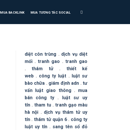
MUA BACKLINK
MUA TƯƠNG TÁC SOCIAL
diệt côn trùng
.
dịch vụ diệt
mối
.
tranh gao
.
tranh gao
.
thám tử
.
thiết kế
web
.
công ty luật
.
luật sư
bào chữa
.
giám định adn
.
tư
vấn luật giao thông
.
mua
bán công ty
.
luật sư uy
tín
.
tham tu
.
tranh gạo màu
hà nội
.
dịch vụ thám tử uy
tín
.
thám tử quận 6
.
công ty
luật uy tín
.
sang tên sổ đỏ