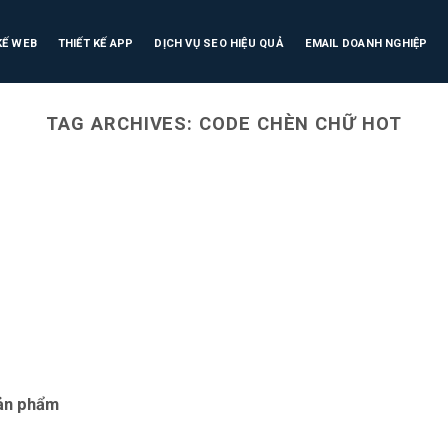
KẾ WEB
THIẾT KẾ APP
DỊCH VỤ SEO HIỆU QUẢ
EMAIL DOANH NGHIỆP
TAG ARCHIVES:
CODE CHÈN CHỮ HOT
sản phẩm