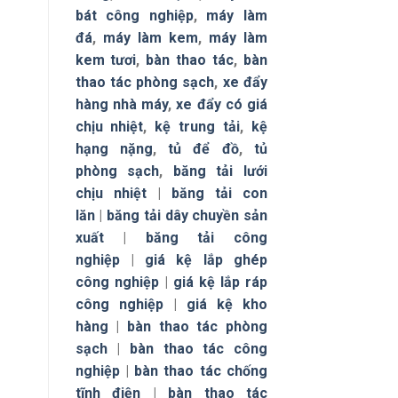
bát công nghiệp
,
máy làm
đá
,
máy làm kem
,
máy làm
kem tươi
,
bàn thao tác
,
bàn
thao tác phòng sạch
,
xe đẩy
hàng nhà máy
,
xe đẩy có giá
chịu nhiệt
,
kệ trung tải
,
kệ
hạng nặng
,
tủ để đồ
,
tủ
phòng sạch
,
băng tải lưới
chịu nhiệt
|
băng tải con
lăn
|
băng tải dây chuyền sản
xuất
|
băng tải công
nghiệp
|
giá kệ lắp ghép
công nghiệp
|
giá kệ lắp ráp
công nghiệp
|
giá kệ kho
hàng
|
bàn thao tác phòng
sạch
|
bàn thao tác công
nghiệp
|
bàn thao tác chống
tĩnh điện
|
bàn thao tác