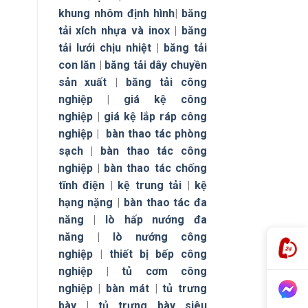
khung nhôm định hình
|
băng
tải xích nhựa và inox
|
băng
tải lưới chịu nhiệt
|
băng tải
con lăn
|
băng tải dây chuyền
sản xuất
|
băng tải công
nghiệp
|
giá kệ công
nghiệp
|
giá kệ lắp ráp công
nghiệp
|
bàn thao tác phòng
sạch
|
bàn thao tác công
nghiệp
|
bàn thao tác chống
tĩnh điện
|
kệ trung tải
|
kệ
hạng nặng
|
bàn thao tác đa
năng
|
lò hấp nướng đa
năng
|
lò nướng công
nghiệp
|
thiết bị bếp công
nghiệp
|
tủ cơm công
nghiệp
|
bàn mát
|
tủ trưng
bày
|
tủ trưng bày siêu