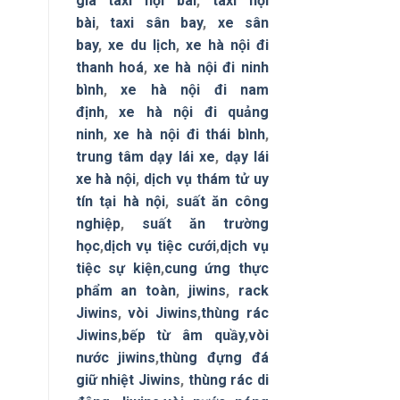
giá taxi nội bài
,
taxi nội
bài
,
taxi sân bay
,
xe sân
bay
,
xe du lịch
,
xe hà nội đi
thanh hoá
,
xe hà nội đi ninh
bình
,
xe hà nội đi nam
định
,
xe hà nội đi quảng
ninh
,
xe hà nội đi thái bình
,
trung tâm dạy lái xe
,
dạy lái
xe hà nội
,
dịch vụ thám tử uy
tín tại hà nội
,
suất ăn công
nghiệp
,
suất ăn trường
học
,
dịch vụ tiệc cưới
,
dịch vụ
tiệc sự kiện
,
cung ứng thực
phẩm an toàn
,
jiwins
,
rack
Jiwins
,
vòi Jiwins
,
thùng rác
Jiwins
,
bếp từ âm quầy
,
vòi
nước jiwins
,
thùng đựng đá
giữ nhiệt Jiwins
,
thùng rác di