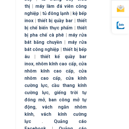
thị
|
máy làm đá viên công
nghiệp
|
tủ đông lạnh
|
kệ bếp
inox
|
thiết bị quầy bar
|
thiết
bị chế biến thực phẩm
|
thiết
bị pha chế cà phê
|
máy rửa
bát băng chuyền
|
máy rửa
bát công nghiệp
|
thiết bị bếp
âu
|
thiết kế quầy bar
inox
,
nhôm kính cao cấp
,
cửa
nhôm kính cao cấp
,
cửa
nhôm cao cấp
,
cửa kính
cường lực
,
cầu thang kính
cường lực
,
giếng trời tự
đóng mở
,
ban công mở tự
động
,
vách ngăn nhôm
kính
,
vách kính cường
lực
.
Quảng cáo
Facebook
|
Quảng cáo