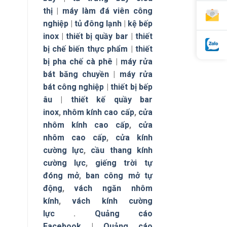
thị
|
máy làm đá viên công
nghiệp
|
tủ đông lạnh
|
kệ bếp
inox
|
thiết bị quầy bar
|
thiết
bị chế biến thực phẩm
|
thiết
bị pha chế cà phê
|
máy rửa
bát băng chuyền
|
máy rửa
bát công nghiệp
|
thiết bị bếp
âu
|
thiết kế quầy bar
inox
,
nhôm kính cao cấp
,
cửa
nhôm kính cao cấp
,
cửa
nhôm cao cấp
,
cửa kính
cường lực
,
cầu thang kính
cường lực
,
giếng trời tự
đóng mở
,
ban công mở tự
động
,
vách ngăn nhôm
kính
,
vách kính cường
lực
.
Quảng cáo
Facebook
|
Quảng cáo