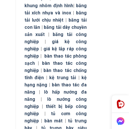
khung nhôm định hình
|
băng
tải xích nhựa và inox
|
băng
tải lưới chịu nhiệt
|
băng tải
con lăn
|
băng tải dây chuyền
sản xuất
|
băng tải công
nghiệp
|
giá kệ công
nghiệp
|
giá kệ lắp ráp công
nghiệp
|
bàn thao tác phòng
sạch
|
bàn thao tác công
nghiệp
|
bàn thao tác chống
tĩnh điện
|
kệ trung tải
|
kệ
hạng nặng
|
bàn thao tác đa
năng
|
lò hấp nướng đa
năng
|
lò nướng công
nghiệp
|
thiết bị bếp công
nghiệp
|
tủ cơm công
nghiệp
|
bàn mát
|
tủ trưng
bày
|
tủ trưng bày siêu