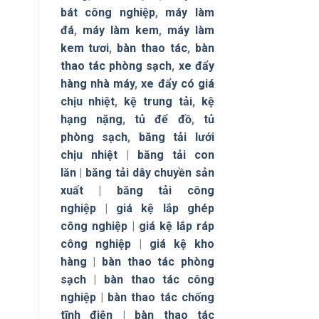
bát công nghiệp
,
máy làm
đá
,
máy làm kem
,
máy làm
kem tươi
,
bàn thao tác
,
bàn
thao tác phòng sạch
,
xe đẩy
hàng nhà máy
,
xe đẩy có giá
chịu nhiệt
,
kệ trung tải
,
kệ
hạng nặng
,
tủ để đồ
,
tủ
phòng sạch
,
băng tải lưới
chịu nhiệt
|
băng tải con
lăn
|
băng tải dây chuyền sản
xuất
|
băng tải công
nghiệp
|
giá kệ lắp ghép
công nghiệp
|
giá kệ lắp ráp
công nghiệp
|
giá kệ kho
hàng
|
bàn thao tác phòng
sạch
|
bàn thao tác công
nghiệp
|
bàn thao tác chống
tĩnh điện
|
bàn thao tác