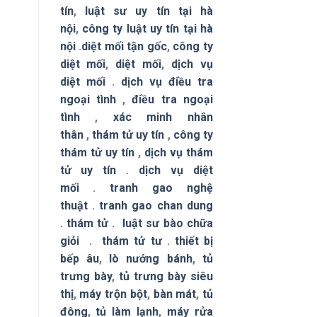
tín
,
luật sư uy tín tại hà
nội
,
công ty luật uy tín tại hà
nội
.
diệt mối tận gốc
,
công ty
diệt mối
,
diệt mối
,
dịch vụ
diệt mối
.
dịch vụ điều tra
ngoại tình
,
điều tra ngoại
tình
,
xác minh nhân
thân
,
thám tử uy tín
,
công ty
thám tử uy tín
,
dịch vụ thám
tử uy tín
.
dịch vụ diệt
mối
.
tranh gao nghệ
thuật
.
tranh gao chan dung
.
thám tử
.
luật sư bào chữa
giỏi
.
thám tử tư
.
thiết bị
bếp âu
,
lò nướng bánh
,
tủ
trưng bày
,
tủ trưng bày siêu
thị
,
máy trộn bột
,
bàn mát
,
tủ
đông
,
tủ làm lạnh
,
máy rửa