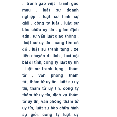
.
tranh gao việt
.
tranh gao
mau
.
luật sư doanh
nghiệp
.
luật sư hình sự
giỏi
.
công ty luật
.
luật sư
bào chữa uy tín
.
giám định
adn
.
tư vấn luật giao thông
.
luật sư uy tín
.
sang tên sổ
đỏ
.
luật sư tranh tụng
.
xe
tiện chuyến đi tỉnh
,
taxi nội
bài đi tỉnh
,
công ty luật uy tín
.
luật sư tranh tụng
,
thám
tử
,
văn phòng thám
tử
,
thám tử uy tín .
luật sư uy
tín
,
thám tử uy tín
,
công ty
thám tử uy tín
,
dịch vụ thám
tử uy tín
,
văn phòng thám tử
uy tín
,
luật sư bào chữa hình
sự giỏi
,
công ty luật uy