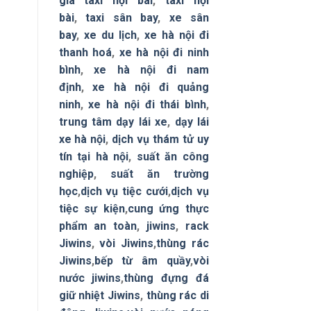
giá taxi nội bài
,
taxi nội
bài
,
taxi sân bay
,
xe sân
bay
,
xe du lịch
,
xe hà nội đi
thanh hoá
,
xe hà nội đi ninh
bình
,
xe hà nội đi nam
định
,
xe hà nội đi quảng
ninh
,
xe hà nội đi thái bình
,
trung tâm dạy lái xe
,
dạy lái
xe hà nội
,
dịch vụ thám tử uy
tín tại hà nội
,
suất ăn công
nghiệp
,
suất ăn trường
học
,
dịch vụ tiệc cưới
,
dịch vụ
tiệc sự kiện
,
cung ứng thực
phẩm an toàn
,
jiwins
,
rack
Jiwins
,
vòi Jiwins
,
thùng rác
Jiwins
,
bếp từ âm quầy
,
vòi
nước jiwins
,
thùng đựng đá
giữ nhiệt Jiwins
,
thùng rác di