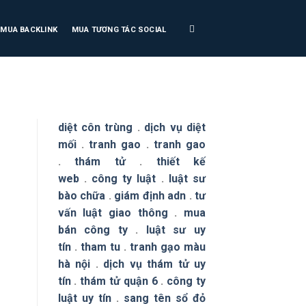
MUA BACKLINK
MUA TƯƠNG TÁC SOCIAL
diệt côn trùng
.
dịch vụ diệt
mối
.
tranh gao
.
tranh gao
.
thám tử
.
thiết kế
web
.
công ty luật
.
luật sư
bào chữa
.
giám định adn
.
tư
vấn luật giao thông
.
mua
bán công ty
.
luật sư uy
tín
.
tham tu
.
tranh gạo màu
hà nội
.
dịch vụ thám tử uy
tín
.
thám tử quận 6
.
công ty
luật uy tín
.
sang tên sổ đỏ