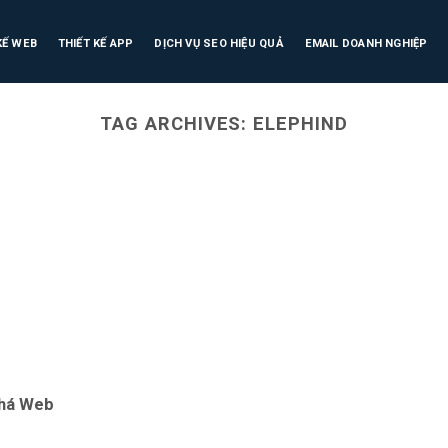
KẾ WEB
THIẾT KẾ APP
DỊCH VỤ SEO HIỆU QUẢ
EMAIL DOANH NGHIỆP
TAG ARCHIVES:
ELEPHIND
phá Web