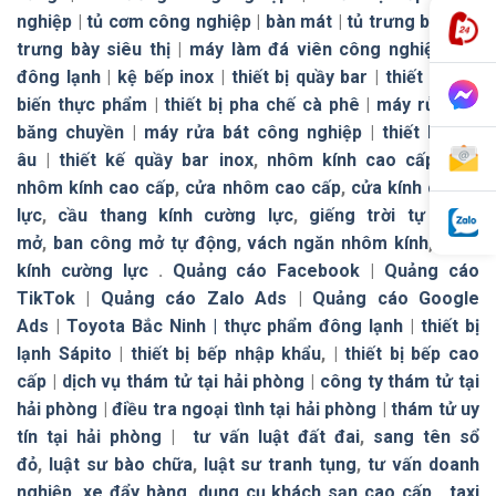
nghiệp
|
tủ cơm công nghiệp
|
bàn mát
|
tủ trưng bày
|
tủ
trưng bày siêu thị
|
máy làm đá viên công nghiệp
|
tủ
đông lạnh
|
kệ bếp inox
|
thiết bị quầy bar
|
thiết bị chế
biến thực phẩm
|
thiết bị pha chế cà phê
|
máy rửa bát
băng chuyền
|
máy rửa bát công nghiệp
|
thiết bị bếp
âu
|
thiết kế quầy bar inox
,
nhôm kính cao cấp
,
cửa
nhôm kính cao cấp
,
cửa nhôm cao cấp
,
cửa kính cường
lực
,
cầu thang kính cường lực
,
giếng trời tự đóng
mở
,
ban công mở tự động
,
vách ngăn nhôm kính
,
vách
kính cường lực
.
Quảng cáo Facebook
|
Quảng cáo
TikTok
|
Quảng cáo Zalo Ads
|
Quảng cáo Google
Ads
|
Toyota Bắc Ninh |
thực phẩm đông lạnh
|
thiết bị
lạnh Sápito
|
thiết bị bếp nhập khẩu
, |
thiết bị bếp cao
cấp
|
dịch vụ thám tử tại hải phòng
|
công ty thám tử tại
hải phòng
|
điều tra ngoại tình tại hải phòng
|
thám tử uy
tín tại hải phòng
|
tư vấn luật đất đai
,
sang tên sổ
đỏ
,
luật sư bào chữa
,
luật sư tranh tụng
,
tư vấn doanh
nghiệp
,
xe đẩy hàng
,
dụng cụ khách sạn cao cấp
,
taxi