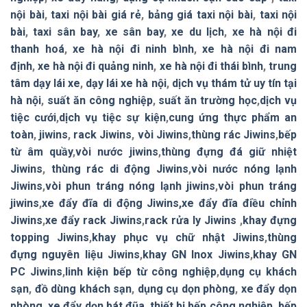
nội bài
,
taxi nội bài giá rẻ
,
bảng giá taxi nội bài
,
taxi nội
bài
,
taxi sân bay
,
xe sân bay
,
xe du lịch
,
xe hà nội đi
thanh hoá
,
xe hà nội đi ninh bình
,
xe hà nội đi nam
định
,
xe hà nội đi quảng ninh
,
xe hà nội đi thái bình
,
trung
tâm dạy lái xe
,
dạy lái xe hà nội
,
dịch vụ thám tử uy tín tại
hà nội
,
suất ăn công nghiệp
,
suất ăn trường học
,
dịch vụ
tiệc cưới
,
dịch vụ tiệc sự kiện
,
cung ứng thực phẩm an
toàn
,
jiwins
,
rack Jiwins
,
vòi Jiwins
,
thùng rác Jiwins
,
bếp
từ âm quầy
,
vòi nước jiwins
,
thùng đựng đá giữ nhiệt
Jiwins
,
thùng rác di động Jiwins
,
vòi nước nóng lạnh
Jiwins
,
vòi phun tráng nóng lạnh jiwins
,
vòi phun tráng
jiwins
,
xe đẩy đĩa di động Jiwins,
xe đẩy đĩa điều chỉnh
Jiwins
,
xe đẩy rack Jiwins
,
rack rửa ly Jiwins
,
khay đựng
topping Jiwins
,
khay phục vụ chữ nhật Jiwins
,
thùng
đựng nguyên liệu Jiwins
,
khay GN Inox Jiwins
,
khay GN
PC Jiwins
,
linh kiện bếp từ công nghiệp
,
dụng cụ khách
sạn
,
đồ dùng khách sạn
,
dụng cụ dọn phòng
,
xe đẩy dọn
phòng
,
xe đẩy dọn bát đũa
,
thiết bị bếp công nghiệp
,
bếp