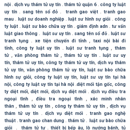
nội
.
dịch vụ thám tử uy tín
.
thám tử quận 6
.
công ty luật
uy tín
.
sang tên sổ đỏ
.
tranh gao việt
.
tranh gao
mau
.
luật sư doanh nghiệp
.
luật sư hình sự giỏi
.
công
ty luật
.
luật sư bào chữa uy tín
.
giám định adn
.
tư vấn
luật giao thông
.
luật sư uy tín
.
sang tên sổ đỏ
.
luật sư
tranh tụng
.
xe tiện chuyến đi tỉnh
,
taxi nội bài đi
tỉnh
,
công ty luật uy tín
.
luật sư tranh tụng
,
thám
tử
,
văn phòng thám tử
,
thám tử uy tín .
luật sư uy
tín
,
thám tử uy tín
,
công ty thám tử uy tín
,
dịch vụ thám
tử uy tín
,
văn phòng thám tử uy tín
,
luật sư bào chữa
hình sự giỏi
,
công ty luật uy tín
,
luật sư uy tín tại hà
nội
,
công ty luật uy tín tại hà nội
.
diệt mối tận gốc
,
công
ty diệt mối
,
diệt mối
,
dịch vụ diệt mối
.
dịch vụ điều tra
ngoại tình
,
điều tra ngoại tình
,
xác minh nhân
thân
,
thám tử uy tín
,
công ty thám tử uy tín
,
dịch vụ
thám tử uy tín
.
dịch vụ diệt mối
.
tranh gao nghệ
thuật
.
tranh gao chan dung
.
thám tử
.
luật sư bào chữa
giỏi
.
thám tử tư
.
thiết bị bếp âu
,
lò nướng bánh
,
tủ