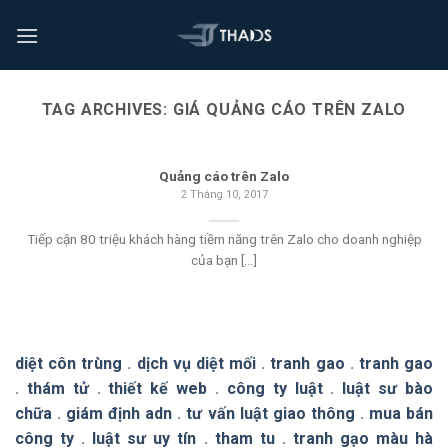
TAG ARCHIVES:
GIÁ QUẢNG CÁO TRÊN ZALO
Quảng cáo trên Zalo
2 Tháng 10, 2017
Tiếp cận 80 triệu khách hàng tiềm năng trên Zalo cho doanh nghiệp
của bạn [...]
diệt côn trùng
.
dịch vụ diệt mối
.
tranh gao
.
tranh gao
.
thám tử
.
thiết kế web
.
công ty luật
.
luật sư bào
chữa
.
giám định adn
.
tư vấn luật giao thông
.
mua bán
công ty
.
luật sư uy tín
.
tham tu
.
tranh gạo màu hà