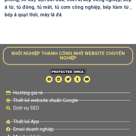
á từ
,
tủ đông
,
tủ mát
,
tủ cơm công nghiệp
,
bếp hầm từ
,
bếp á quạt thổi
,
máy là đá
KHỞI NGHIỆP THÀNH CÔNG NHỜ WEBSITE CHUYÊN
NGHIỆP
Hosting giá rẻ
Thiết kế website chuẩn Google
Dịch vụ SEO
Thiết kế App
Email doanh nghiệp