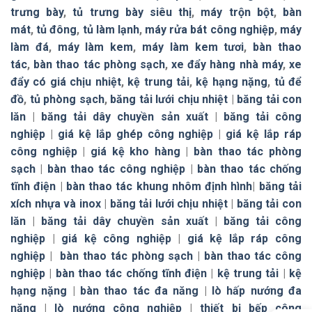
trưng bày
,
tủ trưng bày siêu thị
,
máy trộn bột
,
bàn
mát
,
tủ đông
,
tủ làm lạnh
,
máy rửa bát công nghiệp
,
máy
làm đá
,
máy làm kem
,
máy làm kem tươi
,
bàn thao
tác
,
bàn thao tác phòng sạch
,
xe đẩy hàng nhà máy
,
xe
đẩy có giá chịu nhiệt
,
kệ trung tải
,
kệ hạng nặng
,
tủ để
đồ
,
tủ phòng sạch
,
băng tải lưới chịu nhiệt
|
băng tải con
lăn
|
băng tải dây chuyền sản xuất
|
băng tải công
nghiệp
|
giá kệ lắp ghép công nghiệp
|
giá kệ lắp ráp
công nghiệp
|
giá kệ kho hàng
|
bàn thao tác phòng
sạch
|
bàn thao tác công nghiệp
|
bàn thao tác chống
tĩnh điện
|
bàn thao tác khung nhôm định hình
|
băng tải
xích nhựa và inox
|
băng tải lưới chịu nhiệt
|
băng tải con
lăn
|
băng tải dây chuyền sản xuất
|
băng tải công
nghiệp
|
giá kệ công nghiệp
|
giá kệ lắp ráp công
nghiệp
|
bàn thao tác phòng sạch
|
bàn thao tác công
nghiệp
|
bàn thao tác chống tĩnh điện
|
kệ trung tải
|
kệ
hạng nặng
|
bàn thao tác đa năng
|
lò hấp nướng đa
năng
|
lò nướng công nghiệp
|
thiết bị bếp công