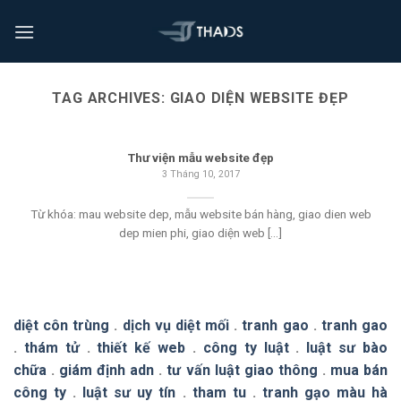
TAG ARCHIVES:
GIAO DIỆN WEBSITE ĐẸP
Thư viện mẫu website đẹp
3 Tháng 10, 2017
Từ khóa: mau website dep, mẫu website bán hàng, giao dien web
dep mien phi, giao diện web [...]
diệt côn trùng
.
dịch vụ diệt mối
.
tranh gao
.
tranh gao
.
thám tử
.
thiết kế web
.
công ty luật
.
luật sư bào
chữa
.
giám định adn
.
tư vấn luật giao thông
.
mua bán
công ty
.
luật sư uy tín
.
tham tu
.
tranh gạo màu hà