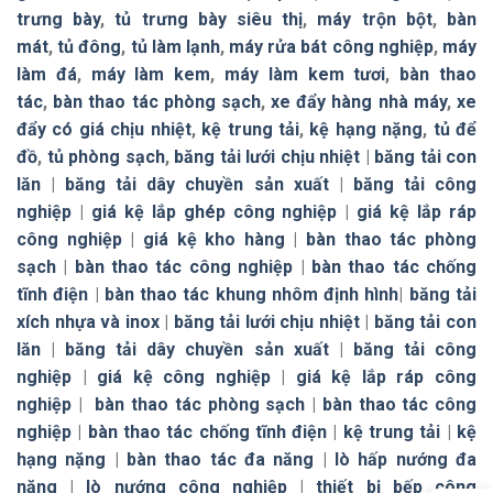
trưng bày
,
tủ trưng bày siêu thị
,
máy trộn bột
,
bàn
mát
,
tủ đông
,
tủ làm lạnh
,
máy rửa bát công nghiệp
,
máy
làm đá
,
máy làm kem
,
máy làm kem tươi
,
bàn thao
tác
,
bàn thao tác phòng sạch
,
xe đẩy hàng nhà máy
,
xe
đẩy có giá chịu nhiệt
,
kệ trung tải
,
kệ hạng nặng
,
tủ để
đồ
,
tủ phòng sạch
,
băng tải lưới chịu nhiệt
|
băng tải con
lăn
|
băng tải dây chuyền sản xuất
|
băng tải công
nghiệp
|
giá kệ lắp ghép công nghiệp
|
giá kệ lắp ráp
công nghiệp
|
giá kệ kho hàng
|
bàn thao tác phòng
sạch
|
bàn thao tác công nghiệp
|
bàn thao tác chống
tĩnh điện
|
bàn thao tác khung nhôm định hình
|
băng tải
xích nhựa và inox
|
băng tải lưới chịu nhiệt
|
băng tải con
lăn
|
băng tải dây chuyền sản xuất
|
băng tải công
nghiệp
|
giá kệ công nghiệp
|
giá kệ lắp ráp công
nghiệp
|
bàn thao tác phòng sạch
|
bàn thao tác công
nghiệp
|
bàn thao tác chống tĩnh điện
|
kệ trung tải
|
kệ
hạng nặng
|
bàn thao tác đa năng
|
lò hấp nướng đa
năng
|
lò nướng công nghiệp
|
thiết bị bếp công