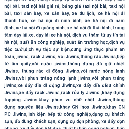
nội bài
,
taxi nội bài giá rẻ
,
bảng giá taxi nội bài
,
taxi nội
bài
,
taxi sân bay
,
xe sân bay
,
xe du lịch
,
xe hà nội đi
thanh hoá
,
xe hà nội đi ninh bình
,
xe hà nội đi nam
định
,
xe hà nội đi quảng ninh
,
xe hà nội đi thái bình
,
trung
tâm dạy lái xe
,
dạy lái xe hà nội
,
dịch vụ thám tử uy tín tại
hà nội
,
suất ăn công nghiệp
,
suất ăn trường học
,
dịch vụ
tiệc cưới
,
dịch vụ tiệc sự kiện
,
cung ứng thực phẩm an
toàn
,
jiwins
,
rack Jiwins
,
vòi Jiwins
,
thùng rác Jiwins
,
bếp
từ âm quầy
,
vòi nước jiwins
,
thùng đựng đá giữ nhiệt
Jiwins
,
thùng rác di động Jiwins
,
vòi nước nóng lạnh
Jiwins
,
vòi phun tráng nóng lạnh jiwins
,
vòi phun tráng
jiwins
,
xe đẩy đĩa di động Jiwins,
xe đẩy đĩa điều chỉnh
Jiwins
,
xe đẩy rack Jiwins
,
rack rửa ly Jiwins
,
khay đựng
topping Jiwins
,
khay phục vụ chữ nhật Jiwins
,
thùng
đựng nguyên liệu Jiwins
,
khay GN Inox Jiwins
,
khay GN
PC Jiwins
,
linh kiện bếp từ công nghiệp
,
dụng cụ khách
sạn
,
đồ dùng khách sạn
,
dụng cụ dọn phòng
,
xe đẩy dọn
phòng
,
xe đẩy dọn bát đũa
,
thiết bị bếp công nghiệp
,
bếp