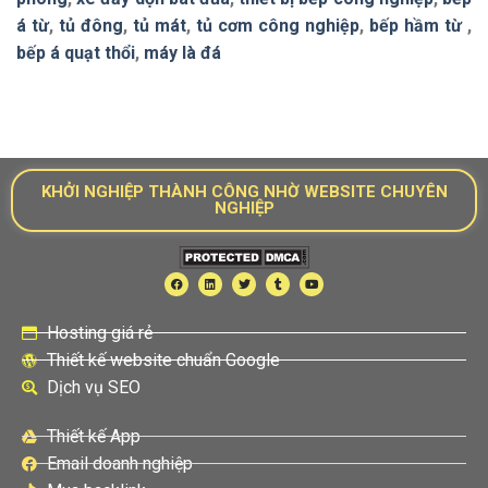
á từ
,
tủ đông
,
tủ mát
,
tủ cơm công nghiệp
,
bếp hầm từ
,
bếp á quạt thổi
,
máy là đá
KHỞI NGHIỆP THÀNH CÔNG NHỜ WEBSITE CHUYÊN
NGHIỆP
Hosting giá rẻ
Thiết kế website chuẩn Google
Dịch vụ SEO
Thiết kế App
Email doanh nghiệp