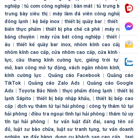
nghiệp
|
tủ cơm công nghiệp
|
bàn mát
|
tủ trưng bày
|
tủ
trưng bày siêu thị
|
máy làm đá viên công nghiệp
|
tủ
đông lạnh
|
kệ bếp inox
|
thiết bị quầy bar
|
thiết bị chế
biến thực phẩm
|
thiết bị pha chế cà phê
|
máy rửa bát
băng chuyền
|
máy rửa bát công nghiệp
|
thiết bị bếp
âu
|
thiết kế quầy bar inox
,
nhôm kính cao cấp
,
cửa
nhôm kính cao cấp
,
cửa nhôm cao cấp
,
cửa kính cường
lực
,
cầu thang kính cường lực
,
giếng trời tự đóng
mở
,
ban công mở tự động
,
vách ngăn nhôm kính
,
vách
kính cường lực
.
Quảng cáo Facebook
|
Quảng cáo
TikTok
|
Quảng cáo Zalo Ads
|
Quảng cáo Google
Ads
|
Toyota Bắc Ninh |
thực phẩm đông lạnh
|
thiết bị
lạnh Sápito
|
thiết bị bếp nhập khẩu
, |
thiết bị bếp cao
cấp
|
dịch vụ thám tử tại hải phòng
|
công ty thám tử tại
hải phòng
|
điều tra ngoại tình tại hải phòng
|
thám tử uy
tín tại hải phòng
|
tư vấn luật đất đai
,
sang tên sổ
đỏ
,
luật sư bào chữa
,
luật sư tranh tụng
,
tư vấn doanh
nghiệp
,
xe đẩy hàng
,
dụng cụ khách sạn cao cấp
,
taxi