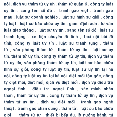
nội
.
dịch vụ thám tử uy tín
.
thám tử quận 6
.
công ty luật
uy tín
.
sang tên sổ đỏ
.
tranh gao việt
.
tranh gao
mau
.
luật sư doanh nghiệp
.
luật sư hình sự giỏi
.
công
ty luật
.
luật sư bào chữa uy tín
.
giám định adn
.
tư vấn
luật giao thông
.
luật sư uy tín
.
sang tên sổ đỏ
.
luật sư
tranh tụng
.
xe tiện chuyến đi tỉnh
,
taxi nội bài đi
tỉnh
,
công ty luật uy tín
.
luật sư tranh tụng
,
thám
tử
,
văn phòng thám tử
,
thám tử uy tín .
luật sư uy
tín
,
thám tử uy tín
,
công ty thám tử uy tín
,
dịch vụ thám
tử uy tín
,
văn phòng thám tử uy tín
,
luật sư bào chữa
hình sự giỏi
,
công ty luật uy tín
,
luật sư uy tín tại hà
nội
,
công ty luật uy tín tại hà nội
.
diệt mối tận gốc
,
công
ty diệt mối
,
diệt mối
,
dịch vụ diệt mối
.
dịch vụ điều tra
ngoại tình
,
điều tra ngoại tình
,
xác minh nhân
thân
,
thám tử uy tín
,
công ty thám tử uy tín
,
dịch vụ
thám tử uy tín
.
dịch vụ diệt mối
.
tranh gao nghệ
thuật
.
tranh gao chan dung
.
thám tử
.
luật sư bào chữa
giỏi
.
thám tử tư
.
thiết bị bếp âu
,
lò nướng bánh
,
tủ