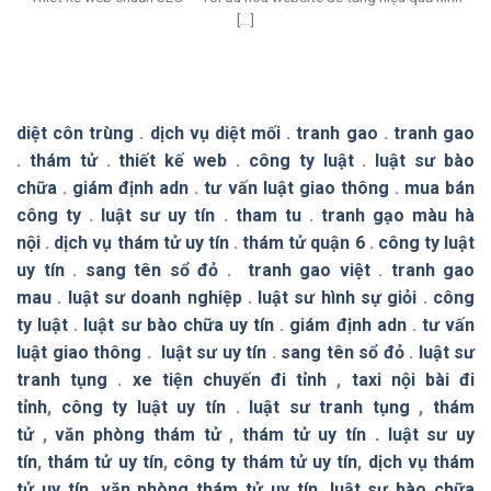
[...]
diệt côn trùng
.
dịch vụ diệt mối
.
tranh gao
.
tranh gao
.
thám tử
.
thiết kế web
.
công ty luật
.
luật sư bào
chữa
.
giám định adn
.
tư vấn luật giao thông
.
mua bán
công ty
.
luật sư uy tín
.
tham tu
.
tranh gạo màu hà
nội
.
dịch vụ thám tử uy tín
.
thám tử quận 6
.
công ty luật
uy tín
.
sang tên sổ đỏ
.
tranh gao việt
.
tranh gao
mau
.
luật sư doanh nghiệp
.
luật sư hình sự giỏi
.
công
ty luật
.
luật sư bào chữa uy tín
.
giám định adn
.
tư vấn
luật giao thông
.
luật sư uy tín
.
sang tên sổ đỏ
.
luật sư
tranh tụng
.
xe tiện chuyến đi tỉnh
,
taxi nội bài đi
tỉnh
,
công ty luật uy tín
.
luật sư tranh tụng
,
thám
tử
,
văn phòng thám tử
,
thám tử uy tín .
luật sư uy
tín
,
thám tử uy tín
,
công ty thám tử uy tín
,
dịch vụ thám
tử uy tín
,
văn phòng thám tử uy tín
,
luật sư bào chữa