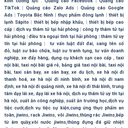
kính cường lực
.
Quảng cáo Facebook
|
Quảng cáo
TikTok
|
Quảng cáo Zalo Ads
|
Quảng cáo Google
Ads
|
Toyota Bắc Ninh |
thực phẩm đông lạnh
|
thiết bị
lạnh Sápito
|
thiết bị bếp nhập khẩu
, |
thiết bị bếp cao
cấp
|
dịch vụ thám tử tại hải phòng
|
công ty thám tử tại
hải phòng
|
điều tra ngoại tình tại hải phòng
|
thám tử uy
tín tại hải phòng
|
tư vấn luật đất đai
,
sang tên sổ
đỏ
,
luật sư bào chữa
,
luật sư tranh tụng
,
tư vấn doanh
nghiệp
,
xe đẩy hàng
,
dụng cụ khách sạn cao cấp
,
taxi
nội bài
,
taxi nội bài giá rẻ
,
bảng giá taxi nội bài
,
taxi nội
bài
,
taxi sân bay
,
xe sân bay
,
xe du lịch
,
xe hà nội đi
thanh hoá
,
xe hà nội đi ninh bình
,
xe hà nội đi nam
định
,
xe hà nội đi quảng ninh
,
xe hà nội đi thái bình
,
trung
tâm dạy lái xe
,
dạy lái xe hà nội
,
dịch vụ thám tử uy tín tại
hà nội
,
suất ăn công nghiệp
,
suất ăn trường học
,
dịch vụ
tiệc cưới
,
dịch vụ tiệc sự kiện
,
cung ứng thực phẩm an
toàn
,
jiwins
,
rack Jiwins
,
vòi Jiwins
,
thùng rác Jiwins
,
bếp
từ âm quầy
,
vòi nước jiwins
,
thùng đựng đá giữ nhiệt