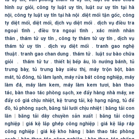
hình sự giỏi
,
công ty luật uy tín
,
luật sư uy tín tại hà
nội
,
công ty luật uy tín tại hà nội
.
diệt mối tận gốc
,
công
ty diệt mối
,
diệt mối
,
dịch vụ diệt mối
.
dịch vụ điều tra
ngoại tình
,
điều tra ngoại tình
,
xác minh nhân
thân
,
thám tử uy tín
,
công ty thám tử uy tín
,
dịch vụ
thám tử uy tín
.
dịch vụ diệt mối
.
tranh gao nghệ
thuật
.
tranh gao chan dung
.
thám tử
.
luật sư bào chữa
giỏi
.
thám tử tư
.
thiết bị bếp âu
,
lò nướng bánh
,
tủ
trưng bày
,
tủ trưng bày siêu thị
,
máy trộn bột
,
bàn
mát
,
tủ đông
,
tủ làm lạnh
,
máy rửa bát công nghiệp
,
máy
làm đá
,
máy làm kem
,
máy làm kem tươi
,
bàn thao
tác
,
bàn thao tác phòng sạch
,
xe đẩy hàng nhà máy
,
xe
đẩy có giá chịu nhiệt
,
kệ trung tải
,
kệ hạng nặng
,
tủ để
đồ
,
tủ phòng sạch
,
băng tải lưới chịu nhiệt
|
băng tải con
lăn
|
băng tải dây chuyền sản xuất
|
băng tải công
nghiệp
|
giá kệ lắp ghép công nghiệp
|
giá kệ lắp ráp
công nghiệp
|
giá kệ kho hàng
|
bàn thao tác phòng