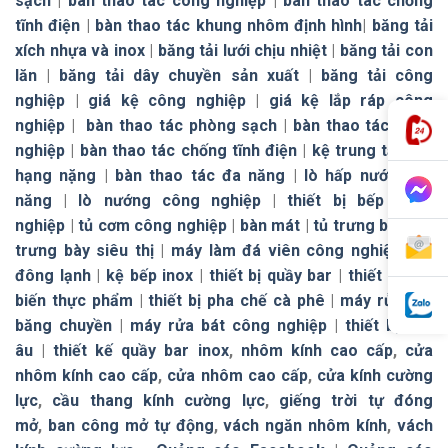
sạch
|
bàn thao tác công nghiệp
|
bàn thao tác chống
tĩnh điện
|
bàn thao tác khung nhôm định hình
|
băng tải
xích nhựa và inox
|
băng tải lưới chịu nhiệt
|
băng tải con
lăn
|
băng tải dây chuyền sản xuất
|
băng tải công
nghiệp
|
giá kệ công nghiệp
|
giá kệ lắp ráp công
nghiệp
|
bàn thao tác phòng sạch
|
bàn thao tác công
nghiệp
|
bàn thao tác chống tĩnh điện
|
kệ trung tải
|
kệ
hạng nặng
|
bàn thao tác đa năng
|
lò hấp nướng đa
năng
|
lò nướng công nghiệp
|
thiết bị bếp công
nghiệp
|
tủ cơm công nghiệp
|
bàn mát
|
tủ trưng bày
|
tủ
trưng bày siêu thị
|
máy làm đá viên công nghiệp
|
tủ
đông lạnh
|
kệ bếp inox
|
thiết bị quầy bar
|
thiết bị chế
biến thực phẩm
|
thiết bị pha chế cà phê
|
máy rửa bát
băng chuyền
|
máy rửa bát công nghiệp
|
thiết bị bếp
âu
|
thiết kế quầy bar inox
,
nhôm kính cao cấp
,
cửa
nhôm kính cao cấp
,
cửa nhôm cao cấp
,
cửa kính cường
lực
,
cầu thang kính cường lực
,
giếng trời tự đóng
mở
,
ban công mở tự động
,
vách ngăn nhôm kính
,
vách