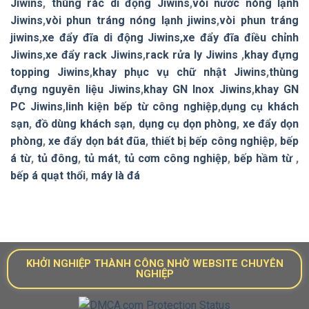
Jiwins
,
thùng rác di động Jiwins
,
vòi nước nóng lạnh
Jiwins
,
vòi phun tráng nóng lạnh jiwins
,
vòi phun tráng
jiwins
,
xe đẩy đĩa di động Jiwins,
xe đẩy đĩa điều chỉnh
Jiwins
,
xe đẩy rack Jiwins
,
rack rửa ly Jiwins
,
khay đựng
topping Jiwins
,
khay phục vụ chữ nhật Jiwins
,
thùng
đựng nguyên liệu Jiwins
,
khay GN Inox Jiwins
,
khay GN
PC Jiwins
,
linh kiện bếp từ công nghiệp
,
dụng cụ khách
sạn
,
đồ dùng khách sạn
,
dụng cụ dọn phòng
,
xe đẩy dọn
phòng
,
xe đẩy dọn bát đũa
,
thiết bị bếp công nghiệp
,
bếp
á từ
,
tủ đông
,
tủ mát
,
tủ cơm công nghiệp
,
bếp hầm từ
,
bếp á quạt thổi
,
máy là đá
KHỞI NGHIỆP THÀNH CÔNG NHỜ WEBSITE CHUYÊN
NGHIỆP