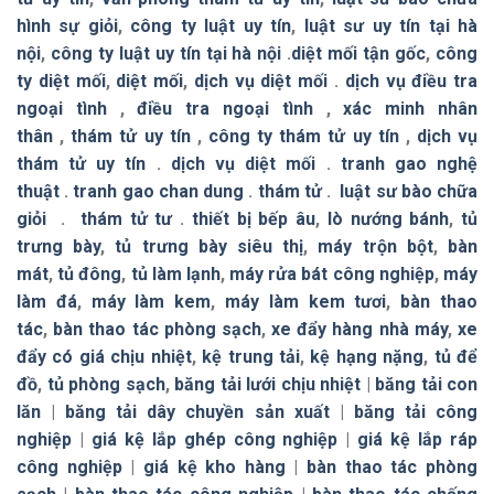
hình sự giỏi
,
công ty luật uy tín
,
luật sư uy tín tại hà
nội
,
công ty luật uy tín tại hà nội
.
diệt mối tận gốc
,
công
ty diệt mối
,
diệt mối
,
dịch vụ diệt mối
.
dịch vụ điều tra
ngoại tình
,
điều tra ngoại tình
,
xác minh nhân
thân
,
thám tử uy tín
,
công ty thám tử uy tín
,
dịch vụ
thám tử uy tín
.
dịch vụ diệt mối
.
tranh gao nghệ
thuật
.
tranh gao chan dung
.
thám tử
.
luật sư bào chữa
giỏi
.
thám tử tư
.
thiết bị bếp âu
,
lò nướng bánh
,
tủ
trưng bày
,
tủ trưng bày siêu thị
,
máy trộn bột
,
bàn
mát
,
tủ đông
,
tủ làm lạnh
,
máy rửa bát công nghiệp
,
máy
làm đá
,
máy làm kem
,
máy làm kem tươi
,
bàn thao
tác
,
bàn thao tác phòng sạch
,
xe đẩy hàng nhà máy
,
xe
đẩy có giá chịu nhiệt
,
kệ trung tải
,
kệ hạng nặng
,
tủ để
đồ
,
tủ phòng sạch
,
băng tải lưới chịu nhiệt
|
băng tải con
lăn
|
băng tải dây chuyền sản xuất
|
băng tải công
nghiệp
|
giá kệ lắp ghép công nghiệp
|
giá kệ lắp ráp
công nghiệp
|
giá kệ kho hàng
|
bàn thao tác phòng