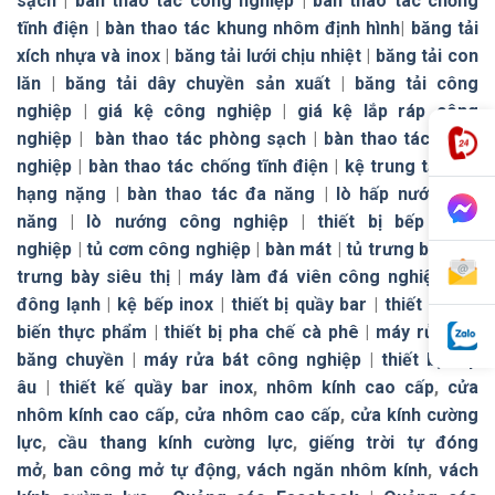
sạch
|
bàn thao tác công nghiệp
|
bàn thao tác chống
tĩnh điện
|
bàn thao tác khung nhôm định hình
|
băng tải
xích nhựa và inox
|
băng tải lưới chịu nhiệt
|
băng tải con
lăn
|
băng tải dây chuyền sản xuất
|
băng tải công
nghiệp
|
giá kệ công nghiệp
|
giá kệ lắp ráp công
nghiệp
|
bàn thao tác phòng sạch
|
bàn thao tác công
nghiệp
|
bàn thao tác chống tĩnh điện
|
kệ trung tải
|
kệ
hạng nặng
|
bàn thao tác đa năng
|
lò hấp nướng đa
năng
|
lò nướng công nghiệp
|
thiết bị bếp công
nghiệp
|
tủ cơm công nghiệp
|
bàn mát
|
tủ trưng bày
|
tủ
trưng bày siêu thị
|
máy làm đá viên công nghiệp
|
tủ
đông lạnh
|
kệ bếp inox
|
thiết bị quầy bar
|
thiết bị chế
biến thực phẩm
|
thiết bị pha chế cà phê
|
máy rửa bát
băng chuyền
|
máy rửa bát công nghiệp
|
thiết bị bếp
âu
|
thiết kế quầy bar inox
,
nhôm kính cao cấp
,
cửa
nhôm kính cao cấp
,
cửa nhôm cao cấp
,
cửa kính cường
lực
,
cầu thang kính cường lực
,
giếng trời tự đóng
mở
,
ban công mở tự động
,
vách ngăn nhôm kính
,
vách