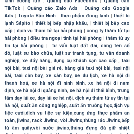
kính cường lực
.
Quảng cáo Facebook
|
Quảng cáo
TikTok
|
Quảng cáo Zalo Ads
|
Quảng cáo Google
Ads
|
Toyota Bắc Ninh |
thực phẩm đông lạnh
|
thiết bị
lạnh Sápito
|
thiết bị bếp nhập khẩu
, |
thiết bị bếp cao
cấp
|
dịch vụ thám tử tại hải phòng
|
công ty thám tử tại
hải phòng
|
điều tra ngoại tình tại hải phòng
|
thám tử uy
tín tại hải phòng
|
tư vấn luật đất đai
,
sang tên sổ
đỏ
,
luật sư bào chữa
,
luật sư tranh tụng
,
tư vấn doanh
nghiệp
,
xe đẩy hàng
,
dụng cụ khách sạn cao cấp
,
taxi
nội bài
,
taxi nội bài giá rẻ
,
bảng giá taxi nội bài
,
taxi nội
bài
,
taxi sân bay
,
xe sân bay
,
xe du lịch
,
xe hà nội đi
thanh hoá
,
xe hà nội đi ninh bình
,
xe hà nội đi nam
định
,
xe hà nội đi quảng ninh
,
xe hà nội đi thái bình
,
trung
tâm dạy lái xe
,
dạy lái xe hà nội
,
dịch vụ thám tử uy tín tại
hà nội
,
suất ăn công nghiệp
,
suất ăn trường học
,
dịch vụ
tiệc cưới
,
dịch vụ tiệc sự kiện
,
cung ứng thực phẩm an
toàn
,
jiwins
,
rack Jiwins
,
vòi Jiwins
,
thùng rác Jiwins
,
bếp
từ âm quầy
,
vòi nước jiwins
,
thùng đựng đá giữ nhiệt