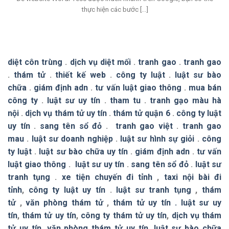
thực hiện các bước [...]
diệt côn trùng
.
dịch vụ diệt mối
.
tranh gao
.
tranh gao
.
thám tử
.
thiết kế web
.
công ty luật
.
luật sư bào
chữa
.
giám định adn
.
tư vấn luật giao thông
.
mua bán
công ty
.
luật sư uy tín
.
tham tu
.
tranh gạo màu hà
nội
.
dịch vụ thám tử uy tín
.
thám tử quận 6
.
công ty luật
uy tín
.
sang tên sổ đỏ
.
tranh gao việt
.
tranh gao
mau
.
luật sư doanh nghiệp
.
luật sư hình sự giỏi
.
công
ty luật
.
luật sư bào chữa uy tín
.
giám định adn
.
tư vấn
luật giao thông
.
luật sư uy tín
.
sang tên sổ đỏ
.
luật sư
tranh tụng
.
xe tiện chuyến đi tỉnh
,
taxi nội bài đi
tỉnh
,
công ty luật uy tín
.
luật sư tranh tụng
,
thám
tử
,
văn phòng thám tử
,
thám tử uy tín .
luật sư uy
tín
,
thám tử uy tín
,
công ty thám tử uy tín
,
dịch vụ thám
tử uy tín
,
văn phòng thám tử uy tín
,
luật sư bào chữa