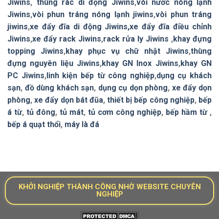
Jiwins
,
thùng rác di động Jiwins
,
vòi nước nóng lạnh
Jiwins
,
vòi phun tráng nóng lạnh jiwins
,
vòi phun tráng
jiwins
,
xe đẩy đĩa di động Jiwins,
xe đẩy đĩa điều chỉnh
Jiwins
,
xe đẩy rack Jiwins
,
rack rửa ly Jiwins
,
khay đựng
topping Jiwins
,
khay phục vụ chữ nhật Jiwins
,
thùng
đựng nguyên liệu Jiwins
,
khay GN Inox Jiwins
,
khay GN
PC Jiwins
,
linh kiện bếp từ công nghiệp
,
dụng cụ khách
sạn
,
đồ dùng khách sạn
,
dụng cụ dọn phòng
,
xe đẩy dọn
phòng
,
xe đẩy dọn bát đũa
,
thiết bị bếp công nghiệp
,
bếp
á từ
,
tủ đông
,
tủ mát
,
tủ cơm công nghiệp
,
bếp hầm từ
,
bếp á quạt thổi
,
máy là đá
KHỞI NGHIỆP THÀNH CÔNG NHỜ WEBSITE CHUYÊN
NGHIỆP