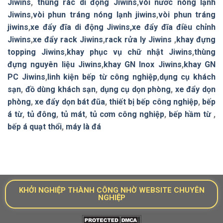
Jiwins
,
thùng rác di động Jiwins
,
vòi nước nóng lạnh
Jiwins
,
vòi phun tráng nóng lạnh jiwins
,
vòi phun tráng
jiwins
,
xe đẩy đĩa di động Jiwins,
xe đẩy đĩa điều chỉnh
Jiwins
,
xe đẩy rack Jiwins
,
rack rửa ly Jiwins
,
khay đựng
topping Jiwins
,
khay phục vụ chữ nhật Jiwins
,
thùng
đựng nguyên liệu Jiwins
,
khay GN Inox Jiwins
,
khay GN
PC Jiwins
,
linh kiện bếp từ công nghiệp
,
dụng cụ khách
sạn
,
đồ dùng khách sạn
,
dụng cụ dọn phòng
,
xe đẩy dọn
phòng
,
xe đẩy dọn bát đũa
,
thiết bị bếp công nghiệp
,
bếp
á từ
,
tủ đông
,
tủ mát
,
tủ cơm công nghiệp
,
bếp hầm từ
,
bếp á quạt thổi
,
máy là đá
KHỞI NGHIỆP THÀNH CÔNG NHỜ WEBSITE CHUYÊN
NGHIỆP