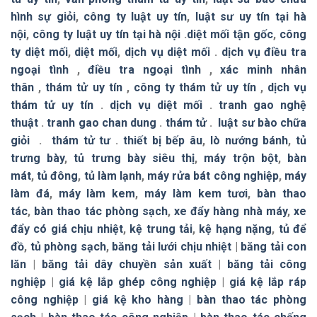
hình sự giỏi
,
công ty luật uy tín
,
luật sư uy tín tại hà
nội
,
công ty luật uy tín tại hà nội
.
diệt mối tận gốc
,
công
ty diệt mối
,
diệt mối
,
dịch vụ diệt mối
.
dịch vụ điều tra
ngoại tình
,
điều tra ngoại tình
,
xác minh nhân
thân
,
thám tử uy tín
,
công ty thám tử uy tín
,
dịch vụ
thám tử uy tín
.
dịch vụ diệt mối
.
tranh gao nghệ
thuật
.
tranh gao chan dung
.
thám tử
.
luật sư bào chữa
giỏi
.
thám tử tư
.
thiết bị bếp âu
,
lò nướng bánh
,
tủ
trưng bày
,
tủ trưng bày siêu thị
,
máy trộn bột
,
bàn
mát
,
tủ đông
,
tủ làm lạnh
,
máy rửa bát công nghiệp
,
máy
làm đá
,
máy làm kem
,
máy làm kem tươi
,
bàn thao
tác
,
bàn thao tác phòng sạch
,
xe đẩy hàng nhà máy
,
xe
đẩy có giá chịu nhiệt
,
kệ trung tải
,
kệ hạng nặng
,
tủ để
đồ
,
tủ phòng sạch
,
băng tải lưới chịu nhiệt
|
băng tải con
lăn
|
băng tải dây chuyền sản xuất
|
băng tải công
nghiệp
|
giá kệ lắp ghép công nghiệp
|
giá kệ lắp ráp
công nghiệp
|
giá kệ kho hàng
|
bàn thao tác phòng