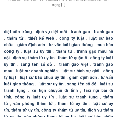
trọng [...]
diệt côn trùng
.
dịch vụ diệt mối
.
tranh gao
.
tranh gao
.
thám tử
.
thiết kế web
.
công ty luật
.
luật sư bào
chữa
.
giám định adn
.
tư vấn luật giao thông
.
mua bán
công ty
.
luật sư uy tín
.
tham tu
.
tranh gạo màu hà
nội
.
dịch vụ thám tử uy tín
.
thám tử quận 6
.
công ty luật
uy tín
.
sang tên sổ đỏ
.
tranh gao việt
.
tranh gao
mau
.
luật sư doanh nghiệp
.
luật sư hình sự giỏi
.
công
ty luật
.
luật sư bào chữa uy tín
.
giám định adn
.
tư vấn
luật giao thông
.
luật sư uy tín
.
sang tên sổ đỏ
.
luật sư
tranh tụng
.
xe tiện chuyến đi tỉnh
,
taxi nội bài đi
tỉnh
,
công ty luật uy tín
.
luật sư tranh tụng
,
thám
tử
,
văn phòng thám tử
,
thám tử uy tín .
luật sư uy
tín
,
thám tử uy tín
,
công ty thám tử uy tín
,
dịch vụ thám
tử uy tín
,
văn phòng thám tử uy tín
,
luật sư bào chữa