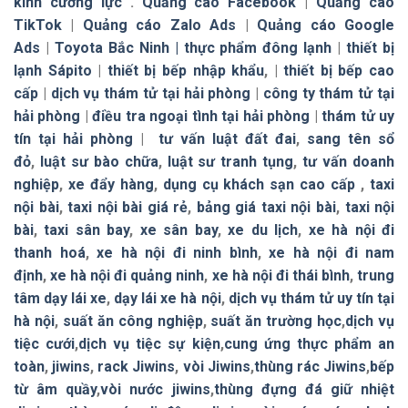
kính cường lực
.
Quảng cáo Facebook
|
Quảng cáo
TikTok
|
Quảng cáo Zalo Ads
|
Quảng cáo Google
Ads
|
Toyota Bắc Ninh |
thực phẩm đông lạnh
|
thiết bị
lạnh Sápito
|
thiết bị bếp nhập khẩu
, |
thiết bị bếp cao
cấp
|
dịch vụ thám tử tại hải phòng
|
công ty thám tử tại
hải phòng
|
điều tra ngoại tình tại hải phòng
|
thám tử uy
tín tại hải phòng
|
tư vấn luật đất đai
,
sang tên sổ
đỏ
,
luật sư bào chữa
,
luật sư tranh tụng
,
tư vấn doanh
nghiệp
,
xe đẩy hàng
,
dụng cụ khách sạn cao cấp
,
taxi
nội bài
,
taxi nội bài giá rẻ
,
bảng giá taxi nội bài
,
taxi nội
bài
,
taxi sân bay
,
xe sân bay
,
xe du lịch
,
xe hà nội đi
thanh hoá
,
xe hà nội đi ninh bình
,
xe hà nội đi nam
định
,
xe hà nội đi quảng ninh
,
xe hà nội đi thái bình
,
trung
tâm dạy lái xe
,
dạy lái xe hà nội
,
dịch vụ thám tử uy tín tại
hà nội
,
suất ăn công nghiệp
,
suất ăn trường học
,
dịch vụ
tiệc cưới
,
dịch vụ tiệc sự kiện
,
cung ứng thực phẩm an
toàn
,
jiwins
,
rack Jiwins
,
vòi Jiwins
,
thùng rác Jiwins
,
bếp
từ âm quầy
,
vòi nước jiwins
,
thùng đựng đá giữ nhiệt