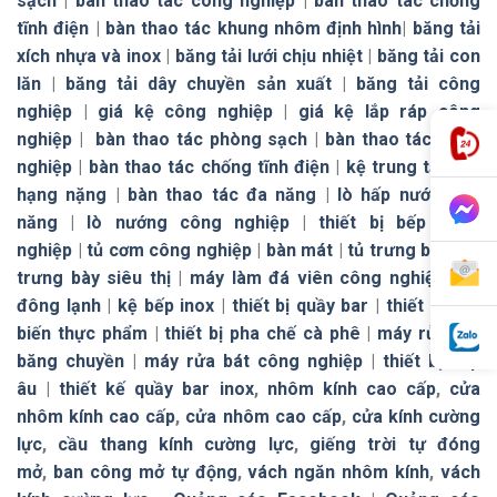
sạch
|
bàn thao tác công nghiệp
|
bàn thao tác chống
tĩnh điện
|
bàn thao tác khung nhôm định hình
|
băng tải
xích nhựa và inox
|
băng tải lưới chịu nhiệt
|
băng tải con
lăn
|
băng tải dây chuyền sản xuất
|
băng tải công
nghiệp
|
giá kệ công nghiệp
|
giá kệ lắp ráp công
nghiệp
|
bàn thao tác phòng sạch
|
bàn thao tác công
nghiệp
|
bàn thao tác chống tĩnh điện
|
kệ trung tải
|
kệ
hạng nặng
|
bàn thao tác đa năng
|
lò hấp nướng đa
năng
|
lò nướng công nghiệp
|
thiết bị bếp công
nghiệp
|
tủ cơm công nghiệp
|
bàn mát
|
tủ trưng bày
|
tủ
trưng bày siêu thị
|
máy làm đá viên công nghiệp
|
tủ
đông lạnh
|
kệ bếp inox
|
thiết bị quầy bar
|
thiết bị chế
biến thực phẩm
|
thiết bị pha chế cà phê
|
máy rửa bát
băng chuyền
|
máy rửa bát công nghiệp
|
thiết bị bếp
âu
|
thiết kế quầy bar inox
,
nhôm kính cao cấp
,
cửa
nhôm kính cao cấp
,
cửa nhôm cao cấp
,
cửa kính cường
lực
,
cầu thang kính cường lực
,
giếng trời tự đóng
mở
,
ban công mở tự động
,
vách ngăn nhôm kính
,
vách