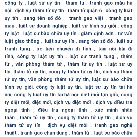
công ty
.
luật sư uy tín
.
tham tu
.
tranh gạo màu hà
nội
.
dịch vụ thám tử uy tín
.
thám tử quận 6
.
công ty luật
uy tín
.
sang tên sổ đỏ
.
tranh gao việt
.
tranh gao
mau
.
luật sư doanh nghiệp
.
luật sư hình sự giỏi
.
công
ty luật
.
luật sư bào chữa uy tín
.
giám định adn
.
tư vấn
luật giao thông
.
luật sư uy tín
.
sang tên sổ đỏ
.
luật sư
tranh tụng
.
xe tiện chuyến đi tỉnh
,
taxi nội bài đi
tỉnh
,
công ty luật uy tín
.
luật sư tranh tụng
,
thám
tử
,
văn phòng thám tử
,
thám tử uy tín .
luật sư uy
tín
,
thám tử uy tín
,
công ty thám tử uy tín
,
dịch vụ thám
tử uy tín
,
văn phòng thám tử uy tín
,
luật sư bào chữa
hình sự giỏi
,
công ty luật uy tín
,
luật sư uy tín tại hà
nội
,
công ty luật uy tín tại hà nội
.
diệt mối tận gốc
,
công
ty diệt mối
,
diệt mối
,
dịch vụ diệt mối
.
dịch vụ điều tra
ngoại tình
,
điều tra ngoại tình
,
xác minh nhân
thân
,
thám tử uy tín
,
công ty thám tử uy tín
,
dịch vụ
thám tử uy tín
.
dịch vụ diệt mối
.
tranh gao nghệ
thuật
.
tranh gao chan dung
.
thám tử
.
luật sư bào chữa