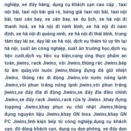
nghiệp
,
xe đẩy hàng
,
dụng cụ khách sạn cao cấp
,
taxi
nội bài
,
taxi nội bài giá rẻ
,
bảng giá taxi nội bài
,
taxi nội
bài
,
taxi sân bay
,
xe sân bay
,
xe du lịch
,
xe hà nội đi
thanh hoá
,
xe hà nội đi ninh bình
,
xe hà nội đi nam
định
,
xe hà nội đi quảng ninh
,
xe hà nội đi thái bình
,
trung
tâm dạy lái xe
,
dạy lái xe hà nội
,
dịch vụ thám tử uy tín tại
hà nội
,
suất ăn công nghiệp
,
suất ăn trường học
,
dịch vụ
tiệc cưới
,
dịch vụ tiệc sự kiện
,
cung ứng thực phẩm an
toàn
,
jiwins
,
rack Jiwins
,
vòi Jiwins
,
thùng rác Jiwins
,
bếp
từ âm quầy
,
vòi nước jiwins
,
thùng đựng đá giữ nhiệt
Jiwins
,
thùng rác di động Jiwins
,
vòi nước nóng lạnh
Jiwins
,
vòi phun tráng nóng lạnh jiwins
,
vòi phun tráng
jiwins
,
xe đẩy đĩa di động Jiwins,
xe đẩy đĩa điều chỉnh
Jiwins
,
xe đẩy rack Jiwins
,
rack rửa ly Jiwins
,
khay đựng
topping Jiwins
,
khay phục vụ chữ nhật Jiwins
,
thùng
đựng nguyên liệu Jiwins
,
khay GN Inox Jiwins
,
khay GN
PC Jiwins
,
linh kiện bếp từ công nghiệp
,
dụng cụ khách
sạn
,
đồ dùng khách sạn
,
dụng cụ dọn phòng
,
xe đẩy dọn