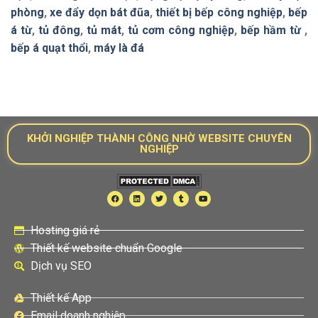
phòng
,
xe đẩy dọn bát đũa
,
thiết bị bếp công nghiệp
,
bếp
á từ
,
tủ đông
,
tủ mát
,
tủ cơm công nghiệp
,
bếp hầm từ
,
bếp á quạt thổi
,
máy là đá
KHỞI NGHIỆP THÀNH CÔNG NHỜ WEBSITE CHUYÊN
NGHIỆP
Hosting giá rẻ
Thiết kế website chuẩn Google
Dịch vụ SEO
Thiết kế App
Email doanh nghiệp