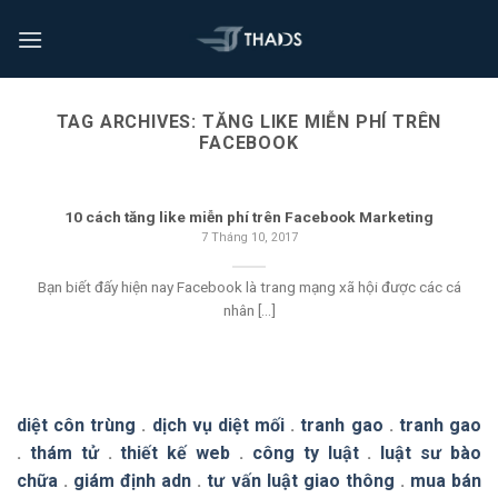
TAG ARCHIVES:
TĂNG LIKE MIỄN PHÍ TRÊN
FACEBOOK
10 cách tăng like miễn phí trên Facebook Marketing
7 Tháng 10, 2017
Bạn biết đấy hiện nay Facebook là trang mạng xã hội được các cá
nhân [...]
diệt côn trùng
.
dịch vụ diệt mối
.
tranh gao
.
tranh gao
.
thám tử
.
thiết kế web
.
công ty luật
.
luật sư bào
chữa
.
giám định adn
.
tư vấn luật giao thông
.
mua bán