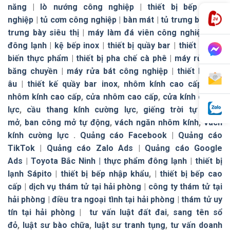
năng
|
lò nướng công nghiệp
|
thiết bị bếp công
nghiệp
|
tủ cơm công nghiệp
|
bàn mát
|
tủ trưng bày
|
tủ
trưng bày siêu thị
|
máy làm đá viên công nghiệp
|
tủ
đông lạnh
|
kệ bếp inox
|
thiết bị quầy bar
|
thiết bị chế
biến thực phẩm
|
thiết bị pha chế cà phê
|
máy rửa bát
băng chuyền
|
máy rửa bát công nghiệp
|
thiết bị bếp
âu
|
thiết kế quầy bar inox
,
nhôm kính cao cấp
,
cửa
nhôm kính cao cấp
,
cửa nhôm cao cấp
,
cửa kính cường
lực
,
cầu thang kính cường lực
,
giếng trời tự đóng
mở
,
ban công mở tự động
,
vách ngăn nhôm kính
,
vách
kính cường lực
.
Quảng cáo Facebook
|
Quảng cáo
TikTok
|
Quảng cáo Zalo Ads
|
Quảng cáo Google
Ads
|
Toyota Bắc Ninh |
thực phẩm đông lạnh
|
thiết bị
lạnh Sápito
|
thiết bị bếp nhập khẩu
, |
thiết bị bếp cao
cấp
|
dịch vụ thám tử tại hải phòng
|
công ty thám tử tại
hải phòng
|
điều tra ngoại tình tại hải phòng
|
thám tử uy
tín tại hải phòng
|
tư vấn luật đất đai
,
sang tên sổ
đỏ
,
luật sư bào chữa
,
luật sư tranh tụng
,
tư vấn doanh