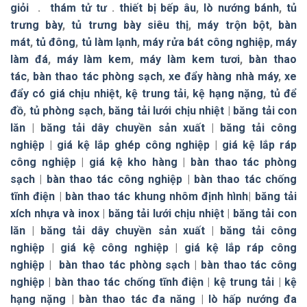
giỏi
.
thám tử tư
.
thiết bị bếp âu
,
lò nướng bánh
,
tủ
trưng bày
,
tủ trưng bày siêu thị
,
máy trộn bột
,
bàn
mát
,
tủ đông
,
tủ làm lạnh
,
máy rửa bát công nghiệp
,
máy
làm đá
,
máy làm kem
,
máy làm kem tươi
,
bàn thao
tác
,
bàn thao tác phòng sạch
,
xe đẩy hàng nhà máy
,
xe
đẩy có giá chịu nhiệt
,
kệ trung tải
,
kệ hạng nặng
,
tủ để
đồ
,
tủ phòng sạch
,
băng tải lưới chịu nhiệt
|
băng tải con
lăn
|
băng tải dây chuyền sản xuất
|
băng tải công
nghiệp
|
giá kệ lắp ghép công nghiệp
|
giá kệ lắp ráp
công nghiệp
|
giá kệ kho hàng
|
bàn thao tác phòng
sạch
|
bàn thao tác công nghiệp
|
bàn thao tác chống
tĩnh điện
|
bàn thao tác khung nhôm định hình
|
băng tải
xích nhựa và inox
|
băng tải lưới chịu nhiệt
|
băng tải con
lăn
|
băng tải dây chuyền sản xuất
|
băng tải công
nghiệp
|
giá kệ công nghiệp
|
giá kệ lắp ráp công
nghiệp
|
bàn thao tác phòng sạch
|
bàn thao tác công
nghiệp
|
bàn thao tác chống tĩnh điện
|
kệ trung tải
|
kệ
hạng nặng
|
bàn thao tác đa năng
|
lò hấp nướng đa