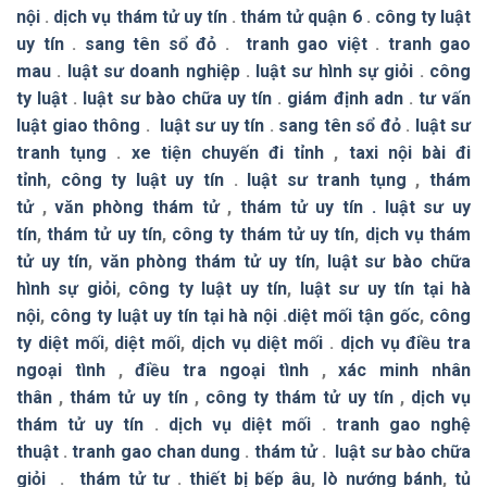
nội
.
dịch vụ thám tử uy tín
.
thám tử quận 6
.
công ty luật
uy tín
.
sang tên sổ đỏ
.
tranh gao việt
.
tranh gao
mau
.
luật sư doanh nghiệp
.
luật sư hình sự giỏi
.
công
ty luật
.
luật sư bào chữa uy tín
.
giám định adn
.
tư vấn
luật giao thông
.
luật sư uy tín
.
sang tên sổ đỏ
.
luật sư
tranh tụng
.
xe tiện chuyến đi tỉnh
,
taxi nội bài đi
tỉnh
,
công ty luật uy tín
.
luật sư tranh tụng
,
thám
tử
,
văn phòng thám tử
,
thám tử uy tín .
luật sư uy
tín
,
thám tử uy tín
,
công ty thám tử uy tín
,
dịch vụ thám
tử uy tín
,
văn phòng thám tử uy tín
,
luật sư bào chữa
hình sự giỏi
,
công ty luật uy tín
,
luật sư uy tín tại hà
nội
,
công ty luật uy tín tại hà nội
.
diệt mối tận gốc
,
công
ty diệt mối
,
diệt mối
,
dịch vụ diệt mối
.
dịch vụ điều tra
ngoại tình
,
điều tra ngoại tình
,
xác minh nhân
thân
,
thám tử uy tín
,
công ty thám tử uy tín
,
dịch vụ
thám tử uy tín
.
dịch vụ diệt mối
.
tranh gao nghệ
thuật
.
tranh gao chan dung
.
thám tử
.
luật sư bào chữa
giỏi
.
thám tử tư
.
thiết bị bếp âu
,
lò nướng bánh
,
tủ