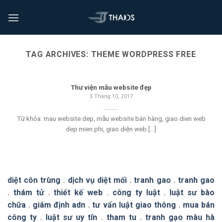
TAG ARCHIVES:
THEME WORDPRESS FREE
Thư viện mẫu website đẹp
3 Tháng 10, 2017
Từ khóa: mau website dep, mẫu website bán hàng, giao dien web
dep mien phi, giao diện web [...]
diệt côn trùng
.
dịch vụ diệt mối
.
tranh gao
.
tranh gao
.
thám tử
.
thiết kế web
.
công ty luật
.
luật sư bào
chữa
.
giám định adn
.
tư vấn luật giao thông
.
mua bán
công ty
.
luật sư uy tín
.
tham tu
.
tranh gạo màu hà