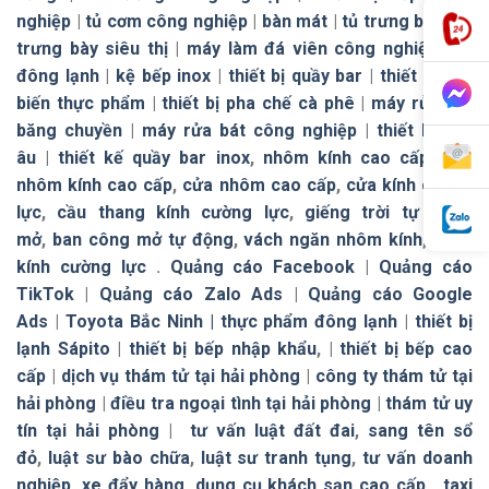
nghiệp
|
tủ cơm công nghiệp
|
bàn mát
|
tủ trưng bày
|
tủ
trưng bày siêu thị
|
máy làm đá viên công nghiệp
|
tủ
đông lạnh
|
kệ bếp inox
|
thiết bị quầy bar
|
thiết bị chế
biến thực phẩm
|
thiết bị pha chế cà phê
|
máy rửa bát
băng chuyền
|
máy rửa bát công nghiệp
|
thiết bị bếp
âu
|
thiết kế quầy bar inox
,
nhôm kính cao cấp
,
cửa
nhôm kính cao cấp
,
cửa nhôm cao cấp
,
cửa kính cường
lực
,
cầu thang kính cường lực
,
giếng trời tự đóng
mở
,
ban công mở tự động
,
vách ngăn nhôm kính
,
vách
kính cường lực
.
Quảng cáo Facebook
|
Quảng cáo
TikTok
|
Quảng cáo Zalo Ads
|
Quảng cáo Google
Ads
|
Toyota Bắc Ninh |
thực phẩm đông lạnh
|
thiết bị
lạnh Sápito
|
thiết bị bếp nhập khẩu
, |
thiết bị bếp cao
cấp
|
dịch vụ thám tử tại hải phòng
|
công ty thám tử tại
hải phòng
|
điều tra ngoại tình tại hải phòng
|
thám tử uy
tín tại hải phòng
|
tư vấn luật đất đai
,
sang tên sổ
đỏ
,
luật sư bào chữa
,
luật sư tranh tụng
,
tư vấn doanh
nghiệp
,
xe đẩy hàng
,
dụng cụ khách sạn cao cấp
,
taxi