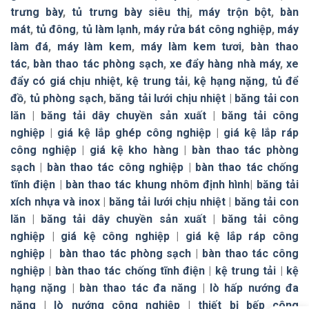
trưng bày
,
tủ trưng bày siêu thị
,
máy trộn bột
,
bàn
mát
,
tủ đông
,
tủ làm lạnh
,
máy rửa bát công nghiệp
,
máy
làm đá
,
máy làm kem
,
máy làm kem tươi
,
bàn thao
tác
,
bàn thao tác phòng sạch
,
xe đẩy hàng nhà máy
,
xe
đẩy có giá chịu nhiệt
,
kệ trung tải
,
kệ hạng nặng
,
tủ để
đồ
,
tủ phòng sạch
,
băng tải lưới chịu nhiệt
|
băng tải con
lăn
|
băng tải dây chuyền sản xuất
|
băng tải công
nghiệp
|
giá kệ lắp ghép công nghiệp
|
giá kệ lắp ráp
công nghiệp
|
giá kệ kho hàng
|
bàn thao tác phòng
sạch
|
bàn thao tác công nghiệp
|
bàn thao tác chống
tĩnh điện
|
bàn thao tác khung nhôm định hình
|
băng tải
xích nhựa và inox
|
băng tải lưới chịu nhiệt
|
băng tải con
lăn
|
băng tải dây chuyền sản xuất
|
băng tải công
nghiệp
|
giá kệ công nghiệp
|
giá kệ lắp ráp công
nghiệp
|
bàn thao tác phòng sạch
|
bàn thao tác công
nghiệp
|
bàn thao tác chống tĩnh điện
|
kệ trung tải
|
kệ
hạng nặng
|
bàn thao tác đa năng
|
lò hấp nướng đa
năng
|
lò nướng công nghiệp
|
thiết bị bếp công