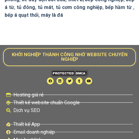
á từ
,
tủ đông
,
tủ mát
,
tủ cơm công nghiệp
,
bếp hầm từ
,
bếp á quạt thổi
,
máy là đá
KHỞI NGHIỆP THÀNH CÔNG NHỜ WEBSITE CHUYÊN
NGHIỆP
Hosting giá rẻ
Thiết kế website chuẩn Google
Dịch vụ SEO
Thiết kế App
Email doanh nghiệp