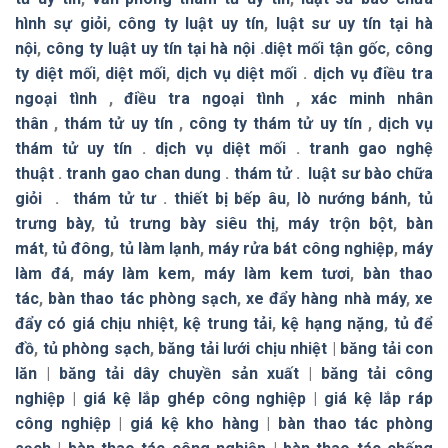
hình sự giỏi
,
công ty luật uy tín
,
luật sư uy tín tại hà
nội
,
công ty luật uy tín tại hà nội
.
diệt mối tận gốc
,
công
ty diệt mối
,
diệt mối
,
dịch vụ diệt mối
.
dịch vụ điều tra
ngoại tình
,
điều tra ngoại tình
,
xác minh nhân
thân
,
thám tử uy tín
,
công ty thám tử uy tín
,
dịch vụ
thám tử uy tín
.
dịch vụ diệt mối
.
tranh gao nghệ
thuật
.
tranh gao chan dung
.
thám tử
.
luật sư bào chữa
giỏi
.
thám tử tư
.
thiết bị bếp âu
,
lò nướng bánh
,
tủ
trưng bày
,
tủ trưng bày siêu thị
,
máy trộn bột
,
bàn
mát
,
tủ đông
,
tủ làm lạnh
,
máy rửa bát công nghiệp
,
máy
làm đá
,
máy làm kem
,
máy làm kem tươi
,
bàn thao
tác
,
bàn thao tác phòng sạch
,
xe đẩy hàng nhà máy
,
xe
đẩy có giá chịu nhiệt
,
kệ trung tải
,
kệ hạng nặng
,
tủ để
đồ
,
tủ phòng sạch
,
băng tải lưới chịu nhiệt
|
băng tải con
lăn
|
băng tải dây chuyền sản xuất
|
băng tải công
nghiệp
|
giá kệ lắp ghép công nghiệp
|
giá kệ lắp ráp
công nghiệp
|
giá kệ kho hàng
|
bàn thao tác phòng