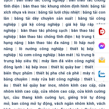
sạch
|
bàn thao tác công nghiệp
|
bàn thao tác chống
tĩnh điện
|
bàn thao tác khung nhôm định hình
|
băng tải
xích nhựa và inox
|
băng tải lưới chịu nhiệt
|
băng tải con
lăn
|
băng tải dây chuyền sản xuất
|
băng tải công
nghiệp
|
giá kệ công nghiệp
|
giá kệ lắp ráp công
nghiệp
|
bàn thao tác phòng sạch
|
bàn thao tác công
nghiệp
|
bàn thao tác chống tĩnh điện
|
kệ trung tải
|
kệ
hạng nặng
|
bàn thao tác đa năng
|
lò hấp nướng đa
năng
|
lò nướng công nghiệp
|
thiết bị bếp công
nghiệp
|
tủ cơm công nghiệp
|
bàn mát
|
tủ trưng bày
|
tủ
trưng bày siêu thị
|
máy làm đá viên công nghiệp
|
tủ
đông lạnh
|
kệ bếp inox
|
thiết bị quầy bar
|
thiết bị chế
biến thực phẩm
|
thiết bị pha chế cà phê
|
máy rửa bát
băng chuyền
|
máy rửa bát công nghiệp
|
thiết bị bếp
âu
|
thiết kế quầy bar inox
,
nhôm kính cao cấp
,
cửa
nhôm kính cao cấp
,
cửa nhôm cao cấp
,
cửa kính cường
lực
,
cầu thang kính cường lực
,
giếng trời tự đóng
mở
,
ban công mở tự động
,
vách ngăn nhôm kính
,
vách