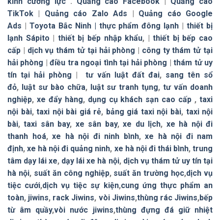
kính cường lực
.
Quảng cáo Facebook
|
Quảng cáo
TikTok
|
Quảng cáo Zalo Ads
|
Quảng cáo Google
Ads
|
Toyota Bắc Ninh |
thực phẩm đông lạnh
|
thiết bị
lạnh Sápito
|
thiết bị bếp nhập khẩu
, |
thiết bị bếp cao
cấp
|
dịch vụ thám tử tại hải phòng
|
công ty thám tử tại
hải phòng
|
điều tra ngoại tình tại hải phòng
|
thám tử uy
tín tại hải phòng
|
tư vấn luật đất đai
,
sang tên sổ
đỏ
,
luật sư bào chữa
,
luật sư tranh tụng
,
tư vấn doanh
nghiệp
,
xe đẩy hàng
,
dụng cụ khách sạn cao cấp
,
taxi
nội bài
,
taxi nội bài giá rẻ
,
bảng giá taxi nội bài
,
taxi nội
bài
,
taxi sân bay
,
xe sân bay
,
xe du lịch
,
xe hà nội đi
thanh hoá
,
xe hà nội đi ninh bình
,
xe hà nội đi nam
định
,
xe hà nội đi quảng ninh
,
xe hà nội đi thái bình
,
trung
tâm dạy lái xe
,
dạy lái xe hà nội
,
dịch vụ thám tử uy tín tại
hà nội
,
suất ăn công nghiệp
,
suất ăn trường học
,
dịch vụ
tiệc cưới
,
dịch vụ tiệc sự kiện
,
cung ứng thực phẩm an
toàn
,
jiwins
,
rack Jiwins
,
vòi Jiwins
,
thùng rác Jiwins
,
bếp
từ âm quầy
,
vòi nước jiwins
,
thùng đựng đá giữ nhiệt