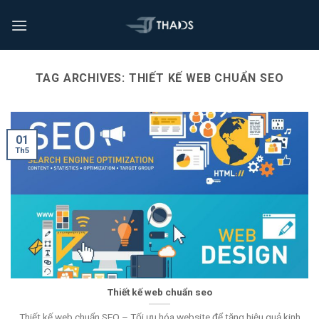
TAG ARCHIVES:
THIẾT KẾ WEB CHUẨN SEO
01
Th5
Thiết kế web chuẩn seo
Thiết kế web chuẩn SEO – Tối ưu hóa website để tăng hiệu quả kinh