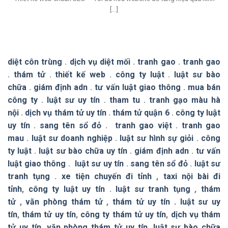
[...]
diệt côn trùng
.
dịch vụ diệt mối
.
tranh gao
.
tranh gao
.
thám tử
.
thiết kế web
.
công ty luật
.
luật sư bào
chữa
.
giám định adn
.
tư vấn luật giao thông
.
mua bán
công ty
.
luật sư uy tín
.
tham tu
.
tranh gạo màu hà
nội
.
dịch vụ thám tử uy tín
.
thám tử quận 6
.
công ty luật
uy tín
.
sang tên sổ đỏ
.
tranh gao việt
.
tranh gao
mau
.
luật sư doanh nghiệp
.
luật sư hình sự giỏi
.
công
ty luật
.
luật sư bào chữa uy tín
.
giám định adn
.
tư vấn
luật giao thông
.
luật sư uy tín
.
sang tên sổ đỏ
.
luật sư
tranh tụng
.
xe tiện chuyến đi tỉnh
,
taxi nội bài đi
tỉnh
,
công ty luật uy tín
.
luật sư tranh tụng
,
thám
tử
,
văn phòng thám tử
,
thám tử uy tín .
luật sư uy
tín
,
thám tử uy tín
,
công ty thám tử uy tín
,
dịch vụ thám
tử uy tín
,
văn phòng thám tử uy tín
,
luật sư bào chữa