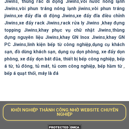
Jiwins
,
thùng rác di động Jiwins
,
vòi nước nóng lạnh
Jiwins
,
vòi phun tráng nóng lạnh jiwins
,
vòi phun tráng
jiwins
,
xe đẩy đĩa di động Jiwins,
xe đẩy đĩa điều chỉnh
Jiwins
,
xe đẩy rack Jiwins
,
rack rửa ly Jiwins
,
khay đựng
topping Jiwins
,
khay phục vụ chữ nhật Jiwins
,
thùng
đựng nguyên liệu Jiwins
,
khay GN Inox Jiwins
,
khay GN
PC Jiwins
,
linh kiện bếp từ công nghiệp
,
dụng cụ khách
sạn
,
đồ dùng khách sạn
,
dụng cụ dọn phòng
,
xe đẩy dọn
phòng
,
xe đẩy dọn bát đũa
,
thiết bị bếp công nghiệp
,
bếp
á từ
,
tủ đông
,
tủ mát
,
tủ cơm công nghiệp
,
bếp hầm từ
,
bếp á quạt thổi
,
máy là đá
KHỞI NGHIỆP THÀNH CÔNG NHỜ WEBSITE CHUYÊN
NGHIỆP