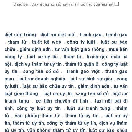
Chào bạn! Đây là câu hỏi rất hay và là mục tiêu của hầu hết [...]
diệt côn trùng
.
dịch vụ diệt mối
.
tranh gao
.
tranh gao
.
thám tử
.
thiết kế web
.
công ty luật
.
luật sư bào
chữa
.
giám định adn
.
tư vấn luật giao thông
.
mua bán
công ty
.
luật sư uy tín
.
tham tu
.
tranh gạo màu hà
nội
.
dịch vụ thám tử uy tín
.
thám tử quận 6
.
công ty luật
uy tín
.
sang tên sổ đỏ
.
tranh gao việt
.
tranh gao
mau
.
luật sư doanh nghiệp
.
luật sư hình sự giỏi
.
công
ty luật
.
luật sư bào chữa uy tín
.
giám định adn
.
tư vấn
luật giao thông
.
luật sư uy tín
.
sang tên sổ đỏ
.
luật sư
tranh tụng
.
xe tiện chuyến đi tỉnh
,
taxi nội bài đi
tỉnh
,
công ty luật uy tín
.
luật sư tranh tụng
,
thám
tử
,
văn phòng thám tử
,
thám tử uy tín .
luật sư uy
tín
,
thám tử uy tín
,
công ty thám tử uy tín
,
dịch vụ thám
tử uy tín
,
văn phòng thám tử uy tín
,
luật sư bào chữa