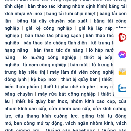
tĩnh điện
|
bàn thao tác khung nhôm định hình
|
băng tải
xích nhựa và inox
|
băng tải lưới chịu nhiệt
|
băng tải con
lăn
|
băng tải dây chuyền sản xuất
|
băng tải công
nghiệp
|
giá kệ công nghiệp
|
giá kệ lắp ráp công
nghiệp
|
bàn thao tác phòng sạch
|
bàn thao tác công
nghiệp
|
bàn thao tác chống tĩnh điện
|
kệ trung tải
|
kệ
hạng nặng
|
bàn thao tác đa năng
|
lò hấp nướng đa
năng
|
lò nướng công nghiệp
|
thiết bị bếp công
nghiệp
|
tủ cơm công nghiệp
|
bàn mát
|
tủ trưng bày
|
tủ
trưng bày siêu thị
|
máy làm đá viên công nghiệp
|
tủ
đông lạnh
|
kệ bếp inox
|
thiết bị quầy bar
|
thiết bị chế
biến thực phẩm
|
thiết bị pha chế cà phê
|
máy rửa bát
băng chuyền
|
máy rửa bát công nghiệp
|
thiết bị bếp
âu
|
thiết kế quầy bar inox
,
nhôm kính cao cấp
,
cửa
nhôm kính cao cấp
,
cửa nhôm cao cấp
,
cửa kính cường
lực
,
cầu thang kính cường lực
,
giếng trời tự đóng
mở
,
ban công mở tự động
,
vách ngăn nhôm kính
,
vách
kính cường lực
.
Quảng cáo Facebook
|
Quảng cáo