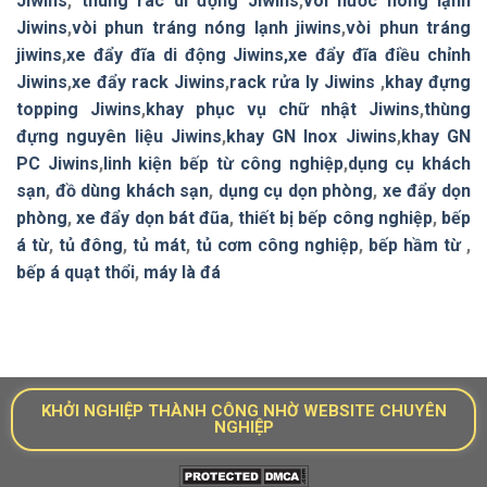
Jiwins
,
thùng rác di động Jiwins
,
vòi nước nóng lạnh
Jiwins
,
vòi phun tráng nóng lạnh jiwins
,
vòi phun tráng
jiwins
,
xe đẩy đĩa di động Jiwins,
xe đẩy đĩa điều chỉnh
Jiwins
,
xe đẩy rack Jiwins
,
rack rửa ly Jiwins
,
khay đựng
topping Jiwins
,
khay phục vụ chữ nhật Jiwins
,
thùng
đựng nguyên liệu Jiwins
,
khay GN Inox Jiwins
,
khay GN
PC Jiwins
,
linh kiện bếp từ công nghiệp
,
dụng cụ khách
sạn
,
đồ dùng khách sạn
,
dụng cụ dọn phòng
,
xe đẩy dọn
phòng
,
xe đẩy dọn bát đũa
,
thiết bị bếp công nghiệp
,
bếp
á từ
,
tủ đông
,
tủ mát
,
tủ cơm công nghiệp
,
bếp hầm từ
,
bếp á quạt thổi
,
máy là đá
KHỞI NGHIỆP THÀNH CÔNG NHỜ WEBSITE CHUYÊN
NGHIỆP