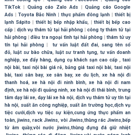
TikTok
|
Quảng cáo Zalo Ads
|
Quảng cáo Google
Ads
|
Toyota Bắc Ninh |
thực phẩm đông lạnh
|
thiết bị
lạnh Sápito
|
thiết bị bếp nhập khẩu
, |
thiết bị bếp cao
cấp
|
dịch vụ thám tử tại hải phòng
|
công ty thám tử tại
hải phòng
|
điều tra ngoại tình tại hải phòng
|
thám tử uy
tín tại hải phòng
|
tư vấn luật đất đai
,
sang tên sổ
đỏ
,
luật sư bào chữa
,
luật sư tranh tụng
,
tư vấn doanh
nghiệp
,
xe đẩy hàng
,
dụng cụ khách sạn cao cấp
,
taxi
nội bài
,
taxi nội bài giá rẻ
,
bảng giá taxi nội bài
,
taxi nội
bài
,
taxi sân bay
,
xe sân bay
,
xe du lịch
,
xe hà nội đi
thanh hoá
,
xe hà nội đi ninh bình
,
xe hà nội đi nam
định
,
xe hà nội đi quảng ninh
,
xe hà nội đi thái bình
,
trung
tâm dạy lái xe
,
dạy lái xe hà nội
,
dịch vụ thám tử uy tín tại
hà nội
,
suất ăn công nghiệp
,
suất ăn trường học
,
dịch vụ
tiệc cưới
,
dịch vụ tiệc sự kiện
,
cung ứng thực phẩm an
toàn
,
jiwins
,
rack Jiwins
,
vòi Jiwins
,
thùng rác Jiwins
,
bếp
từ âm quầy
,
vòi nước jiwins
,
thùng đựng đá giữ nhiệt