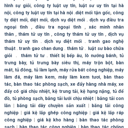
hình sự giỏi
,
công ty luật uy tín
,
luật sư uy tín tại hà
nội
,
công ty luật uy tín tại hà nội
.
diệt mối tận gốc
,
công
ty diệt mối
,
diệt mối
,
dịch vụ diệt mối
.
dịch vụ điều tra
ngoại tình
,
điều tra ngoại tình
,
xác minh nhân
thân
,
thám tử uy tín
,
công ty thám tử uy tín
,
dịch vụ
thám tử uy tín
.
dịch vụ diệt mối
.
tranh gao nghệ
thuật
.
tranh gao chan dung
.
thám tử
.
luật sư bào chữa
giỏi
.
thám tử tư
.
thiết bị bếp âu
,
lò nướng bánh
,
tủ
trưng bày
,
tủ trưng bày siêu thị
,
máy trộn bột
,
bàn
mát
,
tủ đông
,
tủ làm lạnh
,
máy rửa bát công nghiệp
,
máy
làm đá
,
máy làm kem
,
máy làm kem tươi
,
bàn thao
tác
,
bàn thao tác phòng sạch
,
xe đẩy hàng nhà máy
,
xe
đẩy có giá chịu nhiệt
,
kệ trung tải
,
kệ hạng nặng
,
tủ để
đồ
,
tủ phòng sạch
,
băng tải lưới chịu nhiệt
|
băng tải con
lăn
|
băng tải dây chuyền sản xuất
|
băng tải công
nghiệp
|
giá kệ lắp ghép công nghiệp
|
giá kệ lắp ráp
công nghiệp
|
giá kệ kho hàng
|
bàn thao tác phòng
sạch
|
bàn thao tác công nghiệp
|
bàn thao tác chống