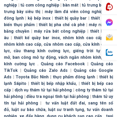
nghiệp
|
tủ cơm công nghiệp
|
bàn mát
|
tủ trưng bày
|
tủ
trưng bày siêu thị
|
máy làm đá viên công nghiệp
|
tủ
đông lạnh
|
kệ bếp inox
|
thiết bị quầy bar
|
thiết bị chế
biến thực phẩm
|
thiết bị pha chế cà phê
|
máy rửa bát
băng chuyền
|
máy rửa bát công nghiệp
|
thiết bị bếp
âu
|
thiết kế quầy bar inox
,
nhôm kính cao cấp
,
cửa
nhôm kính cao cấp
,
cửa nhôm cao cấp
,
cửa kính cường
lực
,
cầu thang kính cường lực
,
giếng trời tự đóng
mở
,
ban công mở tự động
,
vách ngăn nhôm kính
,
vách
kính cường lực
.
Quảng cáo Facebook
|
Quảng cáo
TikTok
|
Quảng cáo Zalo Ads
|
Quảng cáo Google
Ads
|
Toyota Bắc Ninh |
thực phẩm đông lạnh
|
thiết bị
lạnh Sápito
|
thiết bị bếp nhập khẩu
, |
thiết bị bếp cao
cấp
|
dịch vụ thám tử tại hải phòng
|
công ty thám tử tại
hải phòng
|
điều tra ngoại tình tại hải phòng
|
thám tử uy
tín tại hải phòng
|
tư vấn luật đất đai
,
sang tên sổ
đỏ
,
luật sư bào chữa
,
luật sư tranh tụng
,
tư vấn doanh
nghiệp
,
xe đẩy hàng
,
dụng cụ khách sạn cao cấp
,
taxi