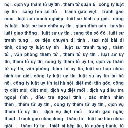
nội
.
dịch vụ thám tử uy tín
.
thám tử quận 6
.
công ty luật
uy tín
.
sang tên sổ đỏ
.
tranh gao việt
.
tranh gao
mau
.
luật sư doanh nghiệp
.
luật sư hình sự giỏi
.
công
ty luật
.
luật sư bào chữa uy tín
.
giám định adn
.
tư vấn
luật giao thông
.
luật sư uy tín
.
sang tên sổ đỏ
.
luật sư
tranh tụng
.
xe tiện chuyến đi tỉnh
,
taxi nội bài đi
tỉnh
,
công ty luật uy tín
.
luật sư tranh tụng
,
thám
tử
,
văn phòng thám tử
,
thám tử uy tín .
luật sư uy
tín
,
thám tử uy tín
,
công ty thám tử uy tín
,
dịch vụ thám
tử uy tín
,
văn phòng thám tử uy tín
,
luật sư bào chữa
hình sự giỏi
,
công ty luật uy tín
,
luật sư uy tín tại hà
nội
,
công ty luật uy tín tại hà nội
.
diệt mối tận gốc
,
công
ty diệt mối
,
diệt mối
,
dịch vụ diệt mối
.
dịch vụ điều tra
ngoại tình
,
điều tra ngoại tình
,
xác minh nhân
thân
,
thám tử uy tín
,
công ty thám tử uy tín
,
dịch vụ
thám tử uy tín
.
dịch vụ diệt mối
.
tranh gao nghệ
thuật
.
tranh gao chan dung
.
thám tử
.
luật sư bào chữa
giỏi
.
thám tử tư
.
thiết bị bếp âu
,
lò nướng bánh
,
tủ