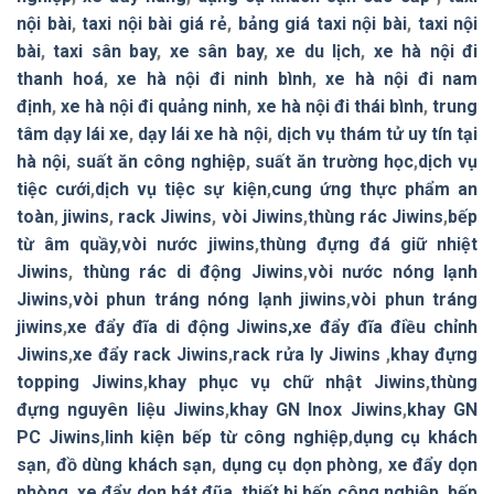
nội bài
,
taxi nội bài giá rẻ
,
bảng giá taxi nội bài
,
taxi nội
bài
,
taxi sân bay
,
xe sân bay
,
xe du lịch
,
xe hà nội đi
thanh hoá
,
xe hà nội đi ninh bình
,
xe hà nội đi nam
định
,
xe hà nội đi quảng ninh
,
xe hà nội đi thái bình
,
trung
tâm dạy lái xe
,
dạy lái xe hà nội
,
dịch vụ thám tử uy tín tại
hà nội
,
suất ăn công nghiệp
,
suất ăn trường học
,
dịch vụ
tiệc cưới
,
dịch vụ tiệc sự kiện
,
cung ứng thực phẩm an
toàn
,
jiwins
,
rack Jiwins
,
vòi Jiwins
,
thùng rác Jiwins
,
bếp
từ âm quầy
,
vòi nước jiwins
,
thùng đựng đá giữ nhiệt
Jiwins
,
thùng rác di động Jiwins
,
vòi nước nóng lạnh
Jiwins
,
vòi phun tráng nóng lạnh jiwins
,
vòi phun tráng
jiwins
,
xe đẩy đĩa di động Jiwins,
xe đẩy đĩa điều chỉnh
Jiwins
,
xe đẩy rack Jiwins
,
rack rửa ly Jiwins
,
khay đựng
topping Jiwins
,
khay phục vụ chữ nhật Jiwins
,
thùng
đựng nguyên liệu Jiwins
,
khay GN Inox Jiwins
,
khay GN
PC Jiwins
,
linh kiện bếp từ công nghiệp
,
dụng cụ khách
sạn
,
đồ dùng khách sạn
,
dụng cụ dọn phòng
,
xe đẩy dọn
phòng
,
xe đẩy dọn bát đũa
,
thiết bị bếp công nghiệp
,
bếp