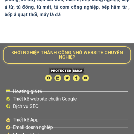
á từ
,
tủ đông
,
tủ mát
,
tủ cơm công nghiệp
,
bếp hầm từ
,
bếp á quạt thổi
,
máy là đá
KHỞI NGHIỆP THÀNH CÔNG NHỜ WEBSITE CHUYÊN
NGHIỆP
Hosting giá rẻ
Thiết kế website chuẩn Google
Dịch vụ SEO
Thiết kế App
Email doanh nghiệp