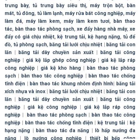
trưng bày
,
tủ trưng bày siêu thị
,
máy trộn bột
,
bàn
mát
,
tủ đông
,
tủ làm lạnh
,
máy rửa bát công nghiệp
,
máy
làm đá
,
máy làm kem
,
máy làm kem tươi
,
bàn thao
tác
,
bàn thao tác phòng sạch
,
xe đẩy hàng nhà máy
,
xe
đẩy có giá chịu nhiệt
,
kệ trung tải
,
kệ hạng nặng
,
tủ để
đồ
,
tủ phòng sạch
,
băng tải lưới chịu nhiệt
|
băng tải con
lăn
|
băng tải dây chuyền sản xuất
|
băng tải công
nghiệp
|
giá kệ lắp ghép công nghiệp
|
giá kệ lắp ráp
công nghiệp
|
giá kệ kho hàng
|
bàn thao tác phòng
sạch
|
bàn thao tác công nghiệp
|
bàn thao tác chống
tĩnh điện
|
bàn thao tác khung nhôm định hình
|
băng tải
xích nhựa và inox
|
băng tải lưới chịu nhiệt
|
băng tải con
lăn
|
băng tải dây chuyền sản xuất
|
băng tải công
nghiệp
|
giá kệ công nghiệp
|
giá kệ lắp ráp công
nghiệp
|
bàn thao tác phòng sạch
|
bàn thao tác công
nghiệp
|
bàn thao tác chống tĩnh điện
|
kệ trung tải
|
kệ
hạng nặng
|
bàn thao tác đa năng
|
lò hấp nướng đa
năng
|
lò nướng công nghiệp
|
thiết bị bếp công