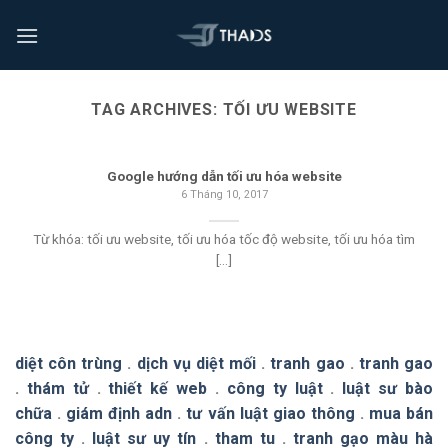
TAG ARCHIVES:
TỐI ƯU WEBSITE
Google hướng dẫn tối ưu hóa website
6 Tháng 10, 2017
Từ khóa: tối ưu website, tối ưu hóa tốc độ website, tối ưu hóa tìm
[...]
diệt côn trùng
.
dịch vụ diệt mối
.
tranh gao
.
tranh gao
.
thám tử
.
thiết kế web
.
công ty luật
.
luật sư bào
chữa
.
giám định adn
.
tư vấn luật giao thông
.
mua bán
công ty
.
luật sư uy tín
.
tham tu
.
tranh gạo màu hà