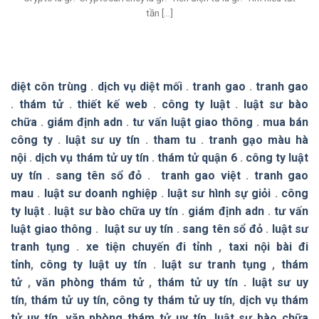
tần [...]
diệt côn trùng
.
dịch vụ diệt mối
.
tranh gao
.
tranh gao
.
thám tử
.
thiết kế web
.
công ty luật
.
luật sư bào
chữa
.
giám định adn
.
tư vấn luật giao thông
.
mua bán
công ty
.
luật sư uy tín
.
tham tu
.
tranh gạo màu hà
nội
.
dịch vụ thám tử uy tín
.
thám tử quận 6
.
công ty luật
uy tín
.
sang tên sổ đỏ
.
tranh gao việt
.
tranh gao
mau
.
luật sư doanh nghiệp
.
luật sư hình sự giỏi
.
công
ty luật
.
luật sư bào chữa uy tín
.
giám định adn
.
tư vấn
luật giao thông
.
luật sư uy tín
.
sang tên sổ đỏ
.
luật sư
tranh tụng
.
xe tiện chuyến đi tỉnh
,
taxi nội bài đi
tỉnh
,
công ty luật uy tín
.
luật sư tranh tụng
,
thám
tử
,
văn phòng thám tử
,
thám tử uy tín .
luật sư uy
tín
,
thám tử uy tín
,
công ty thám tử uy tín
,
dịch vụ thám
tử uy tín
,
văn phòng thám tử uy tín
,
luật sư bào chữa