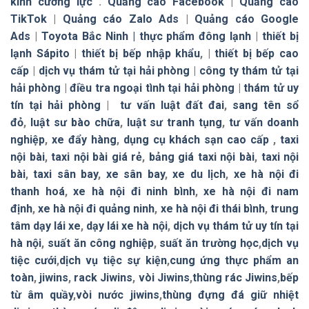
kính cường lực
.
Quảng cáo Facebook
|
Quảng cáo
TikTok
|
Quảng cáo Zalo Ads
|
Quảng cáo Google
Ads
|
Toyota Bắc Ninh |
thực phẩm đông lạnh
|
thiết bị
lạnh Sápito
|
thiết bị bếp nhập khẩu
, |
thiết bị bếp cao
cấp
|
dịch vụ thám tử tại hải phòng
|
công ty thám tử tại
hải phòng
|
điều tra ngoại tình tại hải phòng
|
thám tử uy
tín tại hải phòng
|
tư vấn luật đất đai
,
sang tên sổ
đỏ
,
luật sư bào chữa
,
luật sư tranh tụng
,
tư vấn doanh
nghiệp
,
xe đẩy hàng
,
dụng cụ khách sạn cao cấp
,
taxi
nội bài
,
taxi nội bài giá rẻ
,
bảng giá taxi nội bài
,
taxi nội
bài
,
taxi sân bay
,
xe sân bay
,
xe du lịch
,
xe hà nội đi
thanh hoá
,
xe hà nội đi ninh bình
,
xe hà nội đi nam
định
,
xe hà nội đi quảng ninh
,
xe hà nội đi thái bình
,
trung
tâm dạy lái xe
,
dạy lái xe hà nội
,
dịch vụ thám tử uy tín tại
hà nội
,
suất ăn công nghiệp
,
suất ăn trường học
,
dịch vụ
tiệc cưới
,
dịch vụ tiệc sự kiện
,
cung ứng thực phẩm an
toàn
,
jiwins
,
rack Jiwins
,
vòi Jiwins
,
thùng rác Jiwins
,
bếp
từ âm quầy
,
vòi nước jiwins
,
thùng đựng đá giữ nhiệt