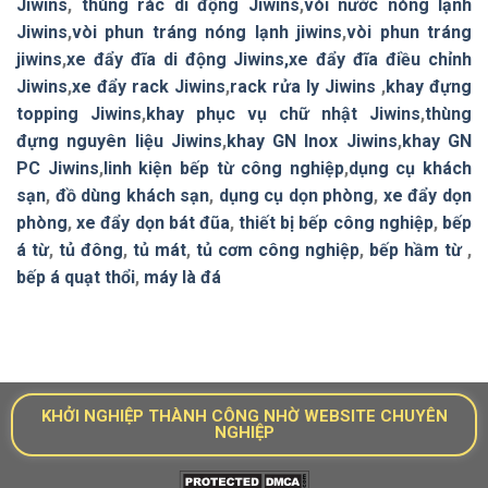
Jiwins
,
thùng rác di động Jiwins
,
vòi nước nóng lạnh
Jiwins
,
vòi phun tráng nóng lạnh jiwins
,
vòi phun tráng
jiwins
,
xe đẩy đĩa di động Jiwins,
xe đẩy đĩa điều chỉnh
Jiwins
,
xe đẩy rack Jiwins
,
rack rửa ly Jiwins
,
khay đựng
topping Jiwins
,
khay phục vụ chữ nhật Jiwins
,
thùng
đựng nguyên liệu Jiwins
,
khay GN Inox Jiwins
,
khay GN
PC Jiwins
,
linh kiện bếp từ công nghiệp
,
dụng cụ khách
sạn
,
đồ dùng khách sạn
,
dụng cụ dọn phòng
,
xe đẩy dọn
phòng
,
xe đẩy dọn bát đũa
,
thiết bị bếp công nghiệp
,
bếp
á từ
,
tủ đông
,
tủ mát
,
tủ cơm công nghiệp
,
bếp hầm từ
,
bếp á quạt thổi
,
máy là đá
KHỞI NGHIỆP THÀNH CÔNG NHỜ WEBSITE CHUYÊN
NGHIỆP