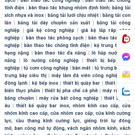
sạch
|
bàn thao tác công nghiệp
|
bàn thao tác chống
tĩnh điện
|
bàn thao tác khung nhôm định hình
|
băng tải
xích nhựa và inox
|
băng tải lưới chịu nhiệt
|
băng tải con
lăn
|
băng tải dây chuyền sản xuất
|
băng tải công
nghiệp
|
giá kệ công nghiệp
|
giá kệ lắp ráp công
nghiệp
|
bàn thao tác phòng sạch
|
bàn thao tác công
nghiệp
|
bàn thao tác chống tĩnh điện
|
kệ trung tải
|
kệ
hạng nặng
|
bàn thao tác đa năng
|
lò hấp nướng đa
năng
|
lò nướng công nghiệp
|
thiết bị bếp công
nghiệp
|
tủ cơm công nghiệp
|
bàn mát
|
tủ trưng bày
|
tủ
trưng bày siêu thị
|
máy làm đá viên công nghiệp
|
tủ
đông lạnh
|
kệ bếp inox
|
thiết bị quầy bar
|
thiết bị chế
biến thực phẩm
|
thiết bị pha chế cà phê
|
máy rửa bát
băng chuyền
|
máy rửa bát công nghiệp
|
thiết bị bếp
âu
|
thiết kế quầy bar inox
,
nhôm kính cao cấp
,
cửa
nhôm kính cao cấp
,
cửa nhôm cao cấp
,
cửa kính cường
lực
,
cầu thang kính cường lực
,
giếng trời tự đóng
mở
,
ban công mở tự động
,
vách ngăn nhôm kính
,
vách