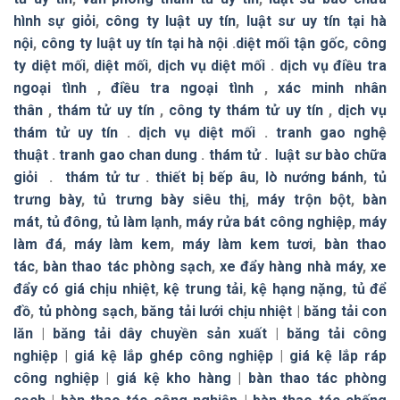
hình sự giỏi
,
công ty luật uy tín
,
luật sư uy tín tại hà
nội
,
công ty luật uy tín tại hà nội
.
diệt mối tận gốc
,
công
ty diệt mối
,
diệt mối
,
dịch vụ diệt mối
.
dịch vụ điều tra
ngoại tình
,
điều tra ngoại tình
,
xác minh nhân
thân
,
thám tử uy tín
,
công ty thám tử uy tín
,
dịch vụ
thám tử uy tín
.
dịch vụ diệt mối
.
tranh gao nghệ
thuật
.
tranh gao chan dung
.
thám tử
.
luật sư bào chữa
giỏi
.
thám tử tư
.
thiết bị bếp âu
,
lò nướng bánh
,
tủ
trưng bày
,
tủ trưng bày siêu thị
,
máy trộn bột
,
bàn
mát
,
tủ đông
,
tủ làm lạnh
,
máy rửa bát công nghiệp
,
máy
làm đá
,
máy làm kem
,
máy làm kem tươi
,
bàn thao
tác
,
bàn thao tác phòng sạch
,
xe đẩy hàng nhà máy
,
xe
đẩy có giá chịu nhiệt
,
kệ trung tải
,
kệ hạng nặng
,
tủ để
đồ
,
tủ phòng sạch
,
băng tải lưới chịu nhiệt
|
băng tải con
lăn
|
băng tải dây chuyền sản xuất
|
băng tải công
nghiệp
|
giá kệ lắp ghép công nghiệp
|
giá kệ lắp ráp
công nghiệp
|
giá kệ kho hàng
|
bàn thao tác phòng