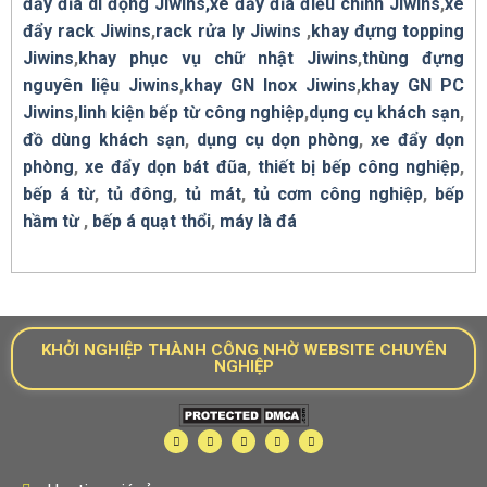
đẩy đĩa di động Jiwins,
xe đẩy đĩa điều chỉnh Jiwins
,
xe
đẩy rack Jiwins
,
rack rửa ly Jiwins
,
khay đựng topping
Jiwins
,
khay phục vụ chữ nhật Jiwins
,
thùng đựng
nguyên liệu Jiwins
,
khay GN Inox Jiwins
,
khay GN PC
Jiwins
,
linh kiện bếp từ công nghiệp
,
dụng cụ khách sạn
,
đồ dùng khách sạn
,
dụng cụ dọn phòng
,
xe đẩy dọn
phòng
,
xe đẩy dọn bát đũa
,
thiết bị bếp công nghiệp
,
bếp á từ
,
tủ đông
,
tủ mát
,
tủ cơm công nghiệp
,
bếp
hầm từ
,
bếp á quạt thổi
,
máy là đá
KHỞI NGHIỆP THÀNH CÔNG NHỜ WEBSITE CHUYÊN
NGHIỆP