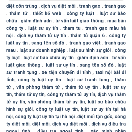
diệt côn trùng
.
dịch vụ diệt mối
.
tranh gao
.
tranh gao
.
thám tử
.
thiết kế web
.
công ty luật
.
luật sư bào
chữa
.
giám định adn
.
tư vấn luật giao thông
.
mua bán
công ty
.
luật sư uy tín
.
tham tu
.
tranh gạo màu hà
nội
.
dịch vụ thám tử uy tín
.
thám tử quận 6
.
công ty
luật uy tín
.
sang tên sổ đỏ
.
tranh gao việt
.
tranh gao
mau
.
luật sư doanh nghiệp
.
luật sư hình sự giỏi
.
công
ty luật
.
luật sư bào chữa uy tín
.
giám định adn
.
tư vấn
luật giao thông
.
luật sư uy tín
.
sang tên sổ đỏ
.
luật
sư tranh tụng
.
xe tiện chuyến đi tỉnh
,
taxi nội bài đi
tỉnh
,
công ty luật uy tín
.
luật sư tranh tụng
,
thám
tử
,
văn phòng thám tử
,
thám tử uy tín .
luật sư uy
tín
,
thám tử uy tín
,
công ty thám tử uy tín
,
dịch vụ thám
tử uy tín
,
văn phòng thám tử uy tín
,
luật sư bào chữa
hình sự giỏi
,
công ty luật uy tín
,
luật sư uy tín tại hà
nội
,
công ty luật uy tín tại hà nội
.
diệt mối tận gốc
,
công
ty diệt mối
,
diệt mối
,
dịch vụ diệt mối
.
dịch vụ điều tra
ngoại tình
,
điều tra ngoại tình
,
xác minh nhân