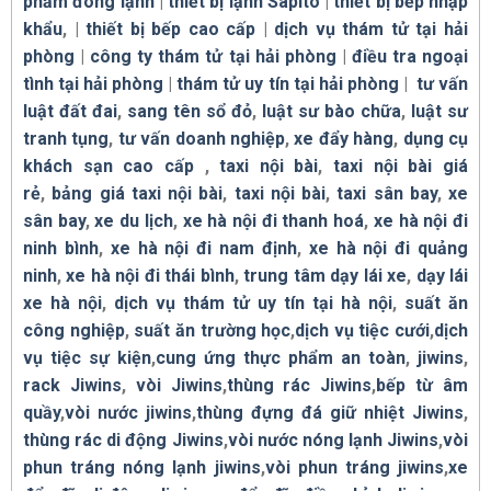
phẩm đông lạnh
|
thiết bị lạnh Sápito
|
thiết bị bếp nhập
khẩu
, |
thiết bị bếp cao cấp
|
dịch vụ thám tử tại hải
phòng
|
công ty thám tử tại hải phòng
|
điều tra ngoại
tình tại hải phòng
|
thám tử uy tín tại hải phòng
|
tư vấn
luật đất đai
,
sang tên sổ đỏ
,
luật sư bào chữa
,
luật sư
tranh tụng
,
tư vấn doanh nghiệp
,
xe đẩy hàng
,
dụng cụ
khách sạn cao cấp
,
taxi nội bài
,
taxi nội bài giá
rẻ
,
bảng giá taxi nội bài
,
taxi nội bài
,
taxi sân bay
,
xe
sân bay
,
xe du lịch
,
xe hà nội đi thanh hoá
,
xe hà nội đi
ninh bình
,
xe hà nội đi nam định
,
xe hà nội đi quảng
ninh
,
xe hà nội đi thái bình
,
trung tâm dạy lái xe
,
dạy lái
xe hà nội
,
dịch vụ thám tử uy tín tại hà nội
,
suất ăn
công nghiệp
,
suất ăn trường học
,
dịch vụ tiệc cưới
,
dịch
vụ tiệc sự kiện
,
cung ứng thực phẩm an toàn
,
jiwins
,
rack Jiwins
,
vòi Jiwins
,
thùng rác Jiwins
,
bếp từ âm
quầy
,
vòi nước jiwins
,
thùng đựng đá giữ nhiệt Jiwins
,
thùng rác di động Jiwins
,
vòi nước nóng lạnh Jiwins
,
vòi
phun tráng nóng lạnh jiwins
,
vòi phun tráng jiwins
,
xe