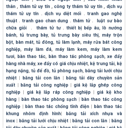
thân
,
thám tử uy tín
,
công ty thám tử uy tín
,
dịch vụ
thám tử uy tín
.
dịch vụ diệt mối
.
tranh gao nghệ
thuật
.
tranh gao chan dung
.
thám tử
.
luật sư bào
chữa giỏi
.
thám tử tư
.
thiết bị bếp âu
,
lò nướng
bánh
,
tủ trưng bày
,
tủ trưng bày siêu thị
,
máy trộn
bột
,
bàn mát
,
tủ đông
,
tủ làm lạnh
,
máy rửa bát công
nghiệp
,
máy làm đá
,
máy làm kem
,
máy làm kem
tươi
,
bàn thao tác
,
bàn thao tác phòng sạch
,
xe đẩy
hàng nhà máy
,
xe đẩy có giá chịu nhiệt
,
kệ trung tải
,
kệ
hạng nặng
,
tủ để đồ
,
tủ phòng sạch
,
băng tải lưới chịu
nhiệt
|
băng tải con lăn
|
băng tải dây chuyền sản
xuất
|
băng tải công nghiệp
|
giá kệ lắp ghép công
nghiệp
|
giá kệ lắp ráp công nghiệp
|
giá kệ kho
hàng
|
bàn thao tác phòng sạch
|
bàn thao tác công
nghiệp
|
bàn thao tác chống tĩnh điện
|
bàn thao tác
khung nhôm định hình
|
băng tải xích nhựa và
inox
|
băng tải lưới chịu nhiệt
|
băng tải con lăn
|
băng
tải dây chuyền sản xuất
|
băng tải công nghiệp
|
giá kệ