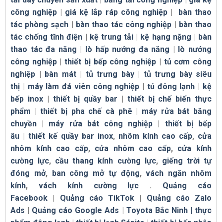
công nghiệp
|
giá kệ lắp ráp công nghiệp
|
bàn thao
tác phòng sạch
|
bàn thao tác công nghiệp
|
bàn thao
tác chống tĩnh điện
|
kệ trung tải
|
kệ hạng nặng
|
bàn
thao tác đa năng
|
lò hấp nướng đa năng
|
lò nướng
công nghiệp
|
thiết bị bếp công nghiệp
|
tủ cơm công
nghiệp
|
bàn mát
|
tủ trưng bày
|
tủ trưng bày siêu
thị
|
máy làm đá viên công nghiệp
|
tủ đông lạnh
|
kệ
bếp inox
|
thiết bị quầy bar
|
thiết bị chế biến thực
phẩm
|
thiết bị pha chế cà phê
|
máy rửa bát băng
chuyền
|
máy rửa bát công nghiệp
|
thiết bị bếp
âu
|
thiết kế quầy bar inox
,
nhôm kính cao cấp
,
cửa
nhôm kính cao cấp
,
cửa nhôm cao cấp
,
cửa kính
cường lực
,
cầu thang kính cường lực
,
giếng trời tự
đóng mở
,
ban công mở tự động
,
vách ngăn nhôm
kính
,
vách kính cường lực
.
Quảng cáo
Facebook
|
Quảng cáo TikTok
|
Quảng cáo Zalo
Ads
|
Quảng cáo Google Ads
|
Toyota Bắc Ninh |
thực