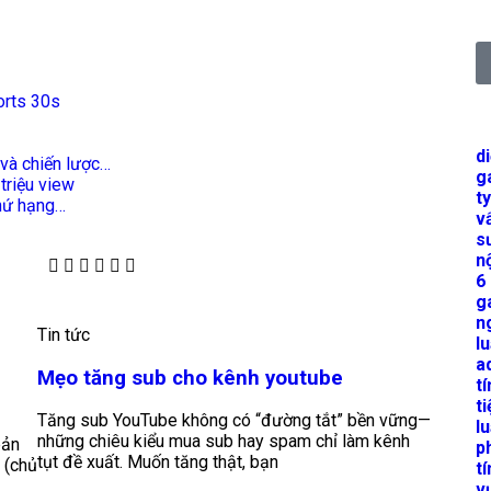
orts 30s
d
và chiến lược…
g
triệu view
ty
thứ hạng…
v
s
n
6
g
n
Tin tức
lu
a
Mẹo tăng sub cho kênh youtube
tí
t
Tăng sub YouTube không có “đường tắt” bền vững—
lu
những chiêu kiểu mua sub hay spam chỉ làm kênh
bản
p
tụt đề xuất. Muốn tăng thật, bạn
 (chủ
tí
v