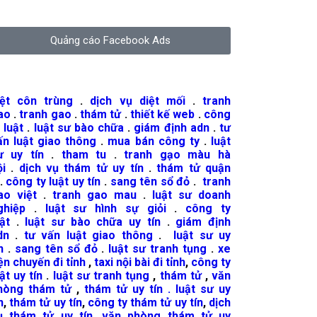
Quảng cáo Facebook Ads
iệt côn trùng
.
dịch vụ diệt mối
.
tranh
ao
.
tranh gao
.
thám tử
.
thiết kế web
.
công
 luật
.
luật sư bào chữa
.
giám định adn
.
tư
ấn luật giao thông
.
mua bán công ty
.
luật
ư uy tín
.
tham tu
.
tranh gạo màu hà
ội
.
dịch vụ thám tử uy tín
.
thám tử quận
.
công ty luật uy tín
.
sang tên sổ đỏ
.
tranh
ao việt
.
tranh gao mau
.
luật sư doanh
ghiệp
.
luật sư hình sự giỏi
.
công ty
ật
.
luật sư bào chữa uy tín
.
giám định
dn
.
tư vấn luật giao thông
.
luật sư uy
n
.
sang tên sổ đỏ
.
luật sư tranh tụng
.
xe
iện chuyến đi tỉnh
,
taxi nội bài đi tỉnh
,
công ty
ật uy tín
.
luật sư tranh tụng
,
thám tử
,
văn
hòng thám tử
,
thám tử uy tín .
luật sư uy
n
,
thám tử uy tín
,
công ty thám tử uy tín
,
dịch
ụ thám tử uy tín
,
văn phòng thám tử uy