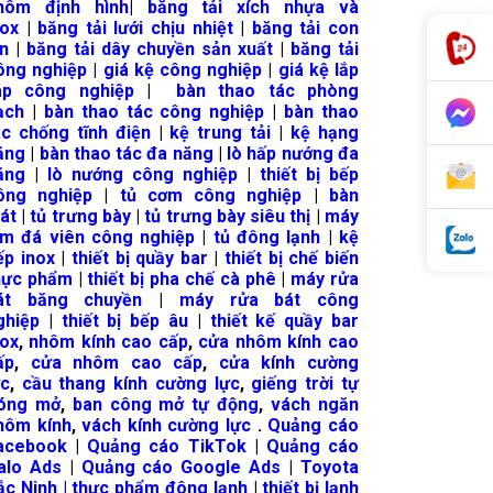
hôm định hình
|
băng tải xích nhựa và
nox
|
băng tải lưới chịu nhiệt
|
băng tải con
ăn
|
băng tải dây chuyền sản xuất
|
băng tải
ông nghiệp
|
giá kệ công nghiệp
|
giá kệ lắp
áp công nghiệp
|
bàn thao tác phòng
ạch
|
bàn thao tác công nghiệp
|
bàn thao
ác chống tĩnh điện
|
kệ trung tải
|
kệ hạng
ặng
|
bàn thao tác đa năng
|
lò hấp nướng đa
ăng
|
lò nướng công nghiệp
|
thiết bị bếp
ông nghiệp
|
tủ cơm công nghiệp
|
bàn
át
|
tủ trưng bày
|
tủ trưng bày siêu thị
|
máy
àm đá viên công nghiệp
|
tủ đông lạnh
|
kệ
ếp inox
|
thiết bị quầy bar
|
thiết bị chế biến
hực phẩm
|
thiết bị pha chế cà phê
|
máy rửa
át băng chuyền
|
máy rửa bát công
ghiệp
|
thiết bị bếp âu
|
thiết kế quầy bar
nox
,
nhôm kính cao cấp
,
cửa nhôm kính cao
ấp
,
cửa nhôm cao cấp
,
cửa kính cường
ực
,
cầu thang kính cường lực
,
giếng trời tự
óng mở
,
ban công mở tự động
,
vách ngăn
hôm kính
,
vách kính cường lực
.
Quảng cáo
acebook
|
Quảng cáo TikTok
|
Quảng cáo
alo Ads
|
Quảng cáo Google Ads
|
Toyota
ắc Ninh |
thực phẩm đông lạnh
|
thiết bị lạnh