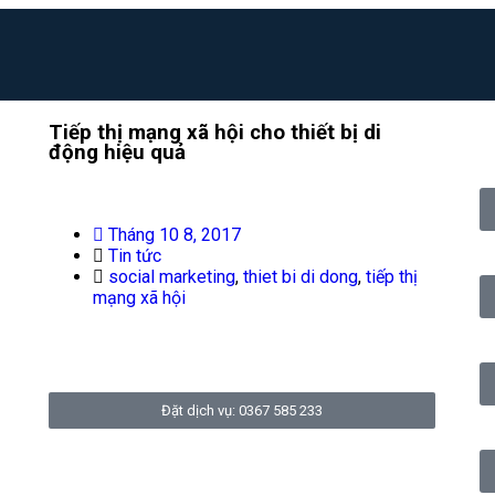
Tiếp thị mạng xã hội cho thiết bị di
động hiệu quả
Tháng 10 8, 2017
Tin tức
social marketing
,
thiet bi di dong
,
tiếp thị
mạng xã hội
Đặt dịch vụ: 0367 585 233