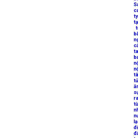
S
c
t
t
t
b
n
c
ta
b
n
n
t
tử
ă
s
r
t
n
n
l
đ
đ