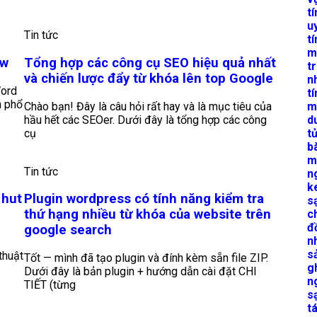
tí
uy
Tin tức
t
m
ew
Tổng hợp các công cụ SEO hiệu quả nhất
t
và chiến lược đẩy từ khóa lên top Google
n
Word
tí
n phổ
Chào bạn! Đây là câu hỏi rất hay và là mục tiêu của
m
hầu hết các SEOer. Dưới đây là tổng hợp các công
d
cụ
t
b
m
Tin tức
n
k
 hut
Plugin wordpress có tính năng kiểm tra
s
thứ hạng nhiều từ khóa của website trên
c
đ
google search
n
s
thuật
Tốt — mình đã tạo plugin và đính kèm sẵn file ZIP.
g
Dưới đây là bản plugin + hướng dẫn cài đặt CHI
n
TIẾT (từng
s
t