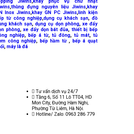
opping Jiwins
,
khay phục vụ chữ nhật
iwins
,
thùng đựng nguyên liệu Jiwins
,
khay
N Inox Jiwins
,
khay GN PC Jiwins
,
linh kiện
ếp từ công nghiệp
,
dụng cụ khách sạn
,
đồ
ùng khách sạn
,
dụng cụ dọn phòng
,
xe đẩy
ọn phòng
,
xe đẩy dọn bát đũa
,
thiết bị bếp
ông nghiệp
,
bếp á từ
,
tủ đông
,
tủ mát
,
tủ
ơm công nghiệp
,
bếp hầm từ
,
bếp á quạt
ổi
,
máy là đá
Tư vấn dịch vụ 24/7
Tầng 6, Số 11 Lô TT04, HD
Mon City, Đường Hàm Nghi,
Phường Từ Liêm, Hà Nội.
Hotline/ Zalo: 0963 286 779