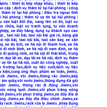
ápito
|
thiết bị bếp nhập khẩu
, |
thiết bị bếp
ao cấp
|
dịch vụ thám tử tại hải phòng
|
công
y thám tử tại hải phòng
|
điều tra ngoại tình
ại hải phòng
|
thám tử uy tín tại hải phòng
|
ư vấn luật đất đai
,
sang tên sổ đỏ
,
luật sư
ào chữa
,
luật sư tranh tụng
,
tư vấn doanh
ghiệp
,
xe đẩy hàng
,
dụng cụ khách sạn cao
ấp
,
taxi nội bài
,
taxi nội bài giá rẻ
,
bảng giá
xi nội bài
,
taxi nội bài
,
taxi sân bay
,
xe sân
ay
,
xe du lịch
,
xe hà nội đi thanh hoá
,
xe hà
ội đi ninh bình
,
xe hà nội đi nam định
,
xe hà
ội đi quảng ninh
,
xe hà nội đi thái bình
,
trung
âm dạy lái xe
,
dạy lái xe hà nội
,
dịch vụ thám
 uy tín tại hà nội
,
suất ăn công nghiệp
,
suất
n trường học
,
dịch vụ tiệc cưới
,
dịch vụ tiệc
ự kiện
,
cung ứng thực phẩm an toàn
,
jiwins
,
ack Jiwins
,
vòi Jiwins
,
thùng rác Jiwins
,
bếp
ừ âm quầy
,
vòi nước jiwins
,
thùng đựng đá giữ
hiệt Jiwins
,
thùng rác di động Jiwins
,
vòi
ước nóng lạnh Jiwins
,
vòi phun tráng nóng
ạnh jiwins
,
vòi phun tráng jiwins
,
xe đẩy đĩa di
ộng Jiwins,
xe đẩy đĩa điều chỉnh Jiwins
,
xe
ẩy rack Jiwins
,
rack rửa ly Jiwins
,
khay đựng