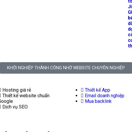
t
J
G
b
d
d
c
c
th
KHỞI NGHIỆP THÀNH CÔNG NHỜ WEBSITE CHUYÊN NGHIỆP
Hosting giá rẻ
Thiết kế App
Thiết kế website chuẩn
Email doanh nghiệp
Google
Mua backlink
Dịch vụ SEO