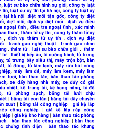
n
,
luật sư bào chữa hình sự giỏi
,
công ty luật
 tín
,
luật sư uy tín tại hà nội
,
công ty luật uy
ín tại hà nội
.
diệt mối tận gốc
,
công ty diệt
ối
,
diệt mối
,
dịch vụ diệt mối
.
dịch vụ điều
ra ngoại tình
,
điều tra ngoại tình
,
xác minh
hân thân
,
thám tử uy tín
,
công ty thám tử uy
n
,
dịch vụ thám tử uy tín
.
dịch vụ diệt
ối
.
tranh gao nghệ thuật
.
tranh gao chan
ung
.
thám tử
.
luật sư bào chữa giỏi
.
thám
ử tư
.
thiết bị bếp âu
,
lò nướng bánh
,
tủ trưng
ày
,
tủ trưng bày siêu thị
,
máy trộn bột
,
bàn
át
,
tủ đông
,
tủ làm lạnh
,
máy rửa bát công
ghiệp
,
máy làm đá
,
máy làm kem
,
máy làm
em tươi
,
bàn thao tác
,
bàn thao tác phòng
ạch
,
xe đẩy hàng nhà máy
,
xe đẩy có giá
hịu nhiệt
,
kệ trung tải
,
kệ hạng nặng
,
tủ để
ồ
,
tủ phòng sạch
,
băng tải lưới chịu
hiệt
|
băng tải con lăn
|
băng tải dây chuyền
ản xuất
|
băng tải công nghiệp
|
giá kệ lắp
hép công nghiệp
|
giá kệ lắp ráp công
ghiệp
|
giá kệ kho hàng
|
bàn thao tác phòng
ạch
|
bàn thao tác công nghiệp
|
bàn thao
ác chống tĩnh điện
|
bàn thao tác khung