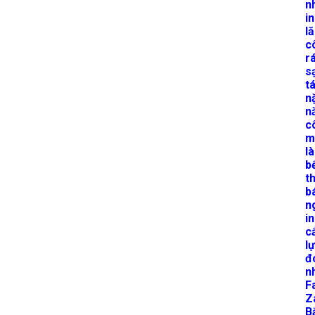
n
i
l
c
r
s
t
n
n
c
m
l
b
t
b
n
i
c
l
đ
n
F
Z
B