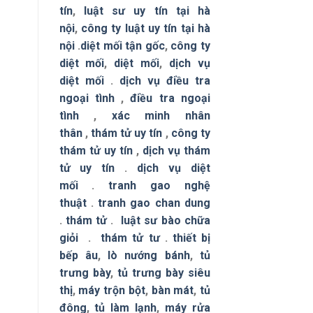
tín
,
luật sư uy tín tại hà
nội
,
công ty luật uy tín tại hà
nội
.
diệt mối tận gốc
,
công ty
diệt mối
,
diệt mối
,
dịch vụ
diệt mối
.
dịch vụ điều tra
ngoại tình
,
điều tra ngoại
tình
,
xác minh nhân
thân
,
thám tử uy tín
,
công ty
thám tử uy tín
,
dịch vụ thám
tử uy tín
.
dịch vụ diệt
mối
.
tranh gao nghệ
thuật
.
tranh gao chan dung
.
thám tử
.
luật sư bào chữa
giỏi
.
thám tử tư
.
thiết bị
bếp âu
,
lò nướng bánh
,
tủ
trưng bày
,
tủ trưng bày siêu
thị
,
máy trộn bột
,
bàn mát
,
tủ
đông
,
tủ làm lạnh
,
máy rửa