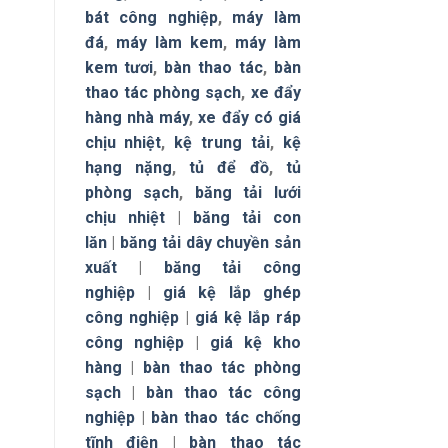
bát công nghiệp
,
máy làm
đá
,
máy làm kem
,
máy làm
kem tươi
,
bàn thao tác
,
bàn
thao tác phòng sạch
,
xe đẩy
hàng nhà máy
,
xe đẩy có giá
chịu nhiệt
,
kệ trung tải
,
kệ
hạng nặng
,
tủ để đồ
,
tủ
phòng sạch
,
băng tải lưới
chịu nhiệt
|
băng tải con
lăn
|
băng tải dây chuyền sản
xuất
|
băng tải công
nghiệp
|
giá kệ lắp ghép
công nghiệp
|
giá kệ lắp ráp
công nghiệp
|
giá kệ kho
hàng
|
bàn thao tác phòng
sạch
|
bàn thao tác công
nghiệp
|
bàn thao tác chống
tĩnh điện
|
bàn thao tác