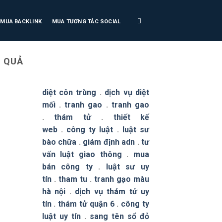
MUA BACKLINK
MUA TƯƠNG TÁC SOCIAL
U QUẢ
diệt côn trùng
.
dịch vụ diệt
mối
.
tranh gao
.
tranh gao
.
thám tử
.
thiết kế
web
.
công ty luật
.
luật sư
bào chữa
.
giám định adn
.
tư
vấn luật giao thông
.
mua
bán công ty
.
luật sư uy
tín
.
tham tu
.
tranh gạo màu
hà nội
.
dịch vụ thám tử uy
tín
.
thám tử quận 6
.
công ty
luật uy tín
.
sang tên sổ đỏ