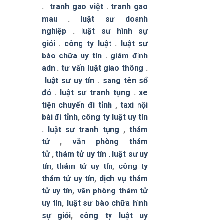
.
tranh gao việt
.
tranh gao
mau
.
luật sư doanh
nghiệp
.
luật sư hình sự
giỏi
.
công ty luật
.
luật sư
bào chữa uy tín
.
giám định
adn
.
tư vấn luật giao thông
.
luật sư uy tín
.
sang tên sổ
đỏ
.
luật sư tranh tụng
.
xe
tiện chuyến đi tỉnh
,
taxi nội
bài đi tỉnh
,
công ty luật uy tín
.
luật sư tranh tụng
,
thám
tử
,
văn phòng thám
tử
,
thám tử uy tín .
luật sư uy
tín
,
thám tử uy tín
,
công ty
thám tử uy tín
,
dịch vụ thám
tử uy tín
,
văn phòng thám tử
uy tín
,
luật sư bào chữa hình
sự giỏi
,
công ty luật uy