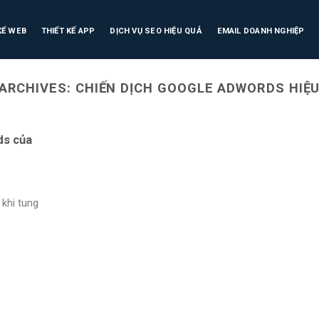
KẾ WEB
THIẾT KẾ APP
DỊCH VỤ SEO HIỆU QUẢ
EMAIL DOANH NGHIỆP
ARCHIVES:
CHIẾN DỊCH GOOGLE ADWORDS HIỆ
ds của
 khi tung