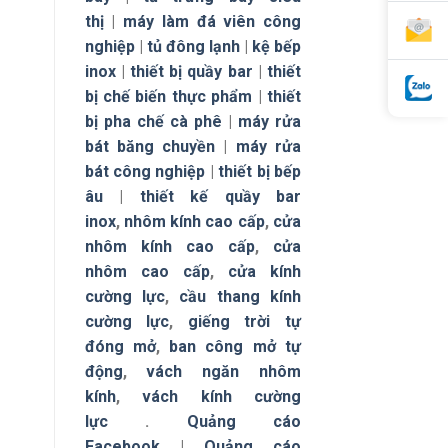
thị
|
máy làm đá viên công
nghiệp
|
tủ đông lạnh
|
kệ bếp
inox
|
thiết bị quầy bar
|
thiết
bị chế biến thực phẩm
|
thiết
bị pha chế cà phê
|
máy rửa
bát băng chuyền
|
máy rửa
bát công nghiệp
|
thiết bị bếp
âu
|
thiết kế quầy bar
inox
,
nhôm kính cao cấp
,
cửa
nhôm kính cao cấp
,
cửa
nhôm cao cấp
,
cửa kính
cường lực
,
cầu thang kính
cường lực
,
giếng trời tự
đóng mở
,
ban công mở tự
động
,
vách ngăn nhôm
kính
,
vách kính cường
lực
.
Quảng cáo
Facebook
|
Quảng cáo