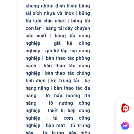
khung nhôm định hình
|
băng
tải xích nhựa và inox
|
băng
tải lưới chịu nhiệt
|
băng tải
con lăn
|
băng tải dây chuyền
sản xuất
|
băng tải công
nghiệp
|
giá kệ công
nghiệp
|
giá kệ lắp ráp công
nghiệp
|
bàn thao tác phòng
sạch
|
bàn thao tác công
nghiệp
|
bàn thao tác chống
tĩnh điện
|
kệ trung tải
|
kệ
hạng nặng
|
bàn thao tác đa
năng
|
lò hấp nướng đa
năng
|
lò nướng công
nghiệp
|
thiết bị bếp công
nghiệp
|
tủ cơm công
nghiệp
|
bàn mát
|
tủ trưng
bày
|
tủ trưng bày siêu