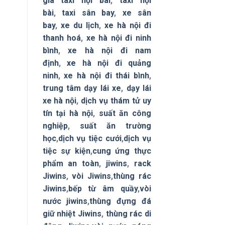
giá taxi nội bài
,
taxi nội
bài
,
taxi sân bay
,
xe sân
bay
,
xe du lịch
,
xe hà nội đi
thanh hoá
,
xe hà nội đi ninh
bình
,
xe hà nội đi nam
định
,
xe hà nội đi quảng
ninh
,
xe hà nội đi thái bình
,
trung tâm dạy lái xe
,
dạy lái
xe hà nội
,
dịch vụ thám tử uy
tín tại hà nội
,
suất ăn công
nghiệp
,
suất ăn trường
học
,
dịch vụ tiệc cưới
,
dịch vụ
tiệc sự kiện
,
cung ứng thực
phẩm an toàn
,
jiwins
,
rack
Jiwins
,
vòi Jiwins
,
thùng rác
Jiwins
,
bếp từ âm quầy
,
vòi
nước jiwins
,
thùng đựng đá
giữ nhiệt Jiwins
,
thùng rác di