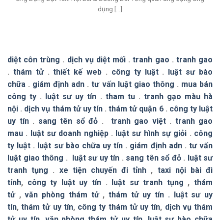
dụng [...]
diệt côn trùng
.
dịch vụ diệt mối
.
tranh gao
.
tranh gao
.
thám tử
.
thiết kế web
.
công ty luật
.
luật sư bào
chữa
.
giám định adn
.
tư vấn luật giao thông
.
mua bán
công ty
.
luật sư uy tín
.
tham tu
.
tranh gạo màu hà
nội
.
dịch vụ thám tử uy tín
.
thám tử quận 6
.
công ty luật
uy tín
.
sang tên sổ đỏ
.
tranh gao việt
.
tranh gao
mau
.
luật sư doanh nghiệp
.
luật sư hình sự giỏi
.
công
ty luật
.
luật sư bào chữa uy tín
.
giám định adn
.
tư vấn
luật giao thông
.
luật sư uy tín
.
sang tên sổ đỏ
.
luật sư
tranh tụng
.
xe tiện chuyến đi tỉnh
,
taxi nội bài đi
tỉnh
,
công ty luật uy tín
.
luật sư tranh tụng
,
thám
tử
,
văn phòng thám tử
,
thám tử uy tín .
luật sư uy
tín
,
thám tử uy tín
,
công ty thám tử uy tín
,
dịch vụ thám
tử uy tín
,
văn phòng thám tử uy tín
,
luật sư bào chữa