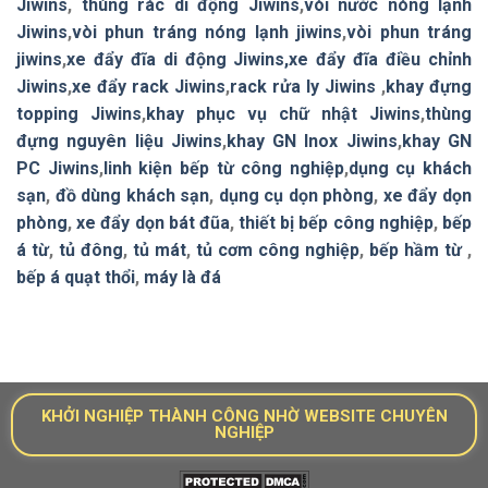
Jiwins
,
thùng rác di động Jiwins
,
vòi nước nóng lạnh
Jiwins
,
vòi phun tráng nóng lạnh jiwins
,
vòi phun tráng
jiwins
,
xe đẩy đĩa di động Jiwins,
xe đẩy đĩa điều chỉnh
Jiwins
,
xe đẩy rack Jiwins
,
rack rửa ly Jiwins
,
khay đựng
topping Jiwins
,
khay phục vụ chữ nhật Jiwins
,
thùng
đựng nguyên liệu Jiwins
,
khay GN Inox Jiwins
,
khay GN
PC Jiwins
,
linh kiện bếp từ công nghiệp
,
dụng cụ khách
sạn
,
đồ dùng khách sạn
,
dụng cụ dọn phòng
,
xe đẩy dọn
phòng
,
xe đẩy dọn bát đũa
,
thiết bị bếp công nghiệp
,
bếp
á từ
,
tủ đông
,
tủ mát
,
tủ cơm công nghiệp
,
bếp hầm từ
,
bếp á quạt thổi
,
máy là đá
KHỞI NGHIỆP THÀNH CÔNG NHỜ WEBSITE CHUYÊN
NGHIỆP