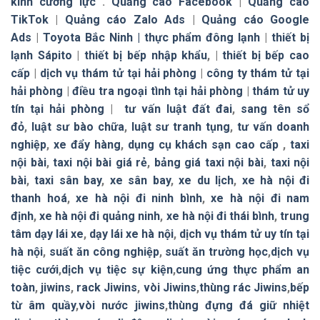
kính cường lực
.
Quảng cáo Facebook
|
Quảng cáo
TikTok
|
Quảng cáo Zalo Ads
|
Quảng cáo Google
Ads
|
Toyota Bắc Ninh |
thực phẩm đông lạnh
|
thiết bị
lạnh Sápito
|
thiết bị bếp nhập khẩu
, |
thiết bị bếp cao
cấp
|
dịch vụ thám tử tại hải phòng
|
công ty thám tử tại
hải phòng
|
điều tra ngoại tình tại hải phòng
|
thám tử uy
tín tại hải phòng
|
tư vấn luật đất đai
,
sang tên sổ
đỏ
,
luật sư bào chữa
,
luật sư tranh tụng
,
tư vấn doanh
nghiệp
,
xe đẩy hàng
,
dụng cụ khách sạn cao cấp
,
taxi
nội bài
,
taxi nội bài giá rẻ
,
bảng giá taxi nội bài
,
taxi nội
bài
,
taxi sân bay
,
xe sân bay
,
xe du lịch
,
xe hà nội đi
thanh hoá
,
xe hà nội đi ninh bình
,
xe hà nội đi nam
định
,
xe hà nội đi quảng ninh
,
xe hà nội đi thái bình
,
trung
tâm dạy lái xe
,
dạy lái xe hà nội
,
dịch vụ thám tử uy tín tại
hà nội
,
suất ăn công nghiệp
,
suất ăn trường học
,
dịch vụ
tiệc cưới
,
dịch vụ tiệc sự kiện
,
cung ứng thực phẩm an
toàn
,
jiwins
,
rack Jiwins
,
vòi Jiwins
,
thùng rác Jiwins
,
bếp
từ âm quầy
,
vòi nước jiwins
,
thùng đựng đá giữ nhiệt