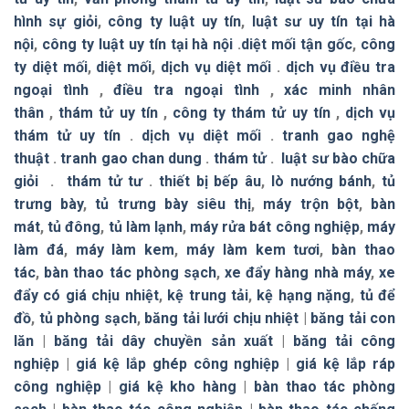
hình sự giỏi
,
công ty luật uy tín
,
luật sư uy tín tại hà
nội
,
công ty luật uy tín tại hà nội
.
diệt mối tận gốc
,
công
ty diệt mối
,
diệt mối
,
dịch vụ diệt mối
.
dịch vụ điều tra
ngoại tình
,
điều tra ngoại tình
,
xác minh nhân
thân
,
thám tử uy tín
,
công ty thám tử uy tín
,
dịch vụ
thám tử uy tín
.
dịch vụ diệt mối
.
tranh gao nghệ
thuật
.
tranh gao chan dung
.
thám tử
.
luật sư bào chữa
giỏi
.
thám tử tư
.
thiết bị bếp âu
,
lò nướng bánh
,
tủ
trưng bày
,
tủ trưng bày siêu thị
,
máy trộn bột
,
bàn
mát
,
tủ đông
,
tủ làm lạnh
,
máy rửa bát công nghiệp
,
máy
làm đá
,
máy làm kem
,
máy làm kem tươi
,
bàn thao
tác
,
bàn thao tác phòng sạch
,
xe đẩy hàng nhà máy
,
xe
đẩy có giá chịu nhiệt
,
kệ trung tải
,
kệ hạng nặng
,
tủ để
đồ
,
tủ phòng sạch
,
băng tải lưới chịu nhiệt
|
băng tải con
lăn
|
băng tải dây chuyền sản xuất
|
băng tải công
nghiệp
|
giá kệ lắp ghép công nghiệp
|
giá kệ lắp ráp
công nghiệp
|
giá kệ kho hàng
|
bàn thao tác phòng