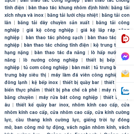
sạch
|
bàn thao tác công nghiệp
|
bàn thao tác chống
tĩnh điện
|
bàn thao tác khung nhôm định hình
|
băng tải
xích nhựa và inox
|
băng tải lưới chịu nhiệt
|
băng tải con
lăn
|
băng tải dây chuyền sản xuất
|
băng tải công
nghiệp
|
giá kệ công nghiệp
|
giá kệ lắp ráp công
nghiệp
|
bàn thao tác phòng sạch
|
bàn thao tác công
nghiệp
|
bàn thao tác chống tĩnh điện
|
kệ trung tải
|
kệ
hạng nặng
|
bàn thao tác đa năng
|
lò hấp nướng đa
năng
|
lò nướng công nghiệp
|
thiết bị bếp công
nghiệp
|
tủ cơm công nghiệp
|
bàn mát
|
tủ trưng bày
|
tủ
trưng bày siêu thị
|
máy làm đá viên công nghiệp
|
tủ
đông lạnh
|
kệ bếp inox
|
thiết bị quầy bar
|
thiết bị chế
biến thực phẩm
|
thiết bị pha chế cà phê
|
máy rửa bát
băng chuyền
|
máy rửa bát công nghiệp
|
thiết bị bếp
âu
|
thiết kế quầy bar inox
,
nhôm kính cao cấp
,
cửa
nhôm kính cao cấp
,
cửa nhôm cao cấp
,
cửa kính cường
lực
,
cầu thang kính cường lực
,
giếng trời tự đóng
mở
,
ban công mở tự động
,
vách ngăn nhôm kính
,
vách