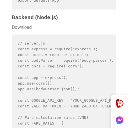
export
default
 App
;
Backend (Node.js)
Download
// server.js
const
 express 
=
require
(
'express'
)
;
const
 axios 
=
require
(
'axios'
)
;
const
 bodyParser 
=
require
(
'body-parser'
)
;
const
 cors 
=
require
(
'cors'
)
;
const
 app 
=
express
(
)
;
app
.
use
(
cors
(
)
)
;
app
.
use
(
bodyParser
.
json
(
)
)
;
const
GOOGLE_API_KEY
=
'YOUR_GOOGLE_API_KEY'
;
const
ZALO_OA_TOKEN
=
'YOUR_ZALO_OA_TOKEN'
;
// Fare calculation rates (VND)
const
FARE_RATES
=
{