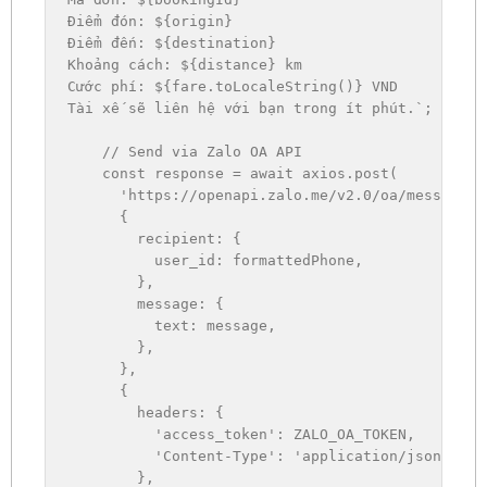
Điểm đón: 
${
origin
}
Điểm đến: 
${
destination
}
Khoảng cách: 
${
distance
}
 km

Cước phí: 
${
fare
.
toLocaleString
(
)
}
 VND

Tài xế sẽ liên hệ với bạn trong ít phút.
`
;
// Send via Zalo OA API
const
 response 
=
await
 axios
.
post
(
'https://openapi.zalo.me/v2.0/oa/message'
,
{
recipient
:
{
user_id
:
 formattedPhone
,
}
,
message
:
{
text
:
 message
,
}
,
}
,
{
headers
:
{
'access_token'
:
ZALO_OA_TOKEN
,
'Content-Type'
:
'application/json'
,
}
,