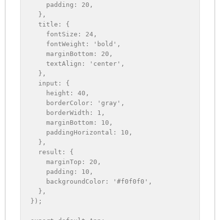
padding
:
20
,
}
,
title
:
{
fontSize
:
24
,
fontWeight
:
'bold'
,
marginBottom
:
20
,
textAlign
:
'center'
,
}
,
input
:
{
height
:
40
,
borderColor
:
'gray'
,
borderWidth
:
1
,
marginBottom
:
10
,
paddingHorizontal
:
10
,
}
,
result
:
{
marginTop
:
20
,
padding
:
10
,
backgroundColor
:
'#f0f0f0'
,
}
,
}
)
;