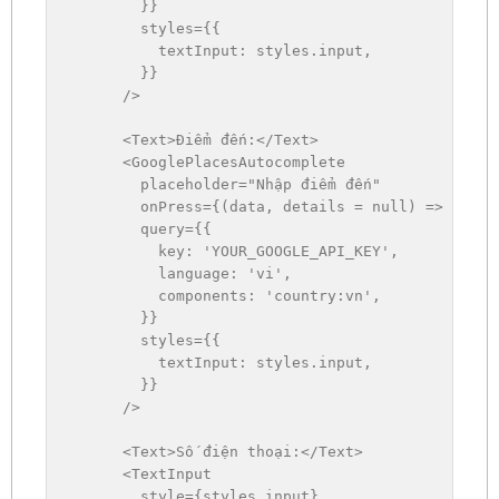
}
}
        styles
=
{
{
textInput
:
 styles
.
input
,
}
}
/
>
<
Text
>
Điểm đến
:
<
/
Text
>
<
GooglePlacesAutocomplete

        placeholder
=
"Nhập điểm đến"
        onPress
=
{
(
data
,
 details 
=
null
)
=>
setDe
        query
=
{
{
key
:
'YOUR_GOOGLE_API_KEY'
,
language
:
'vi'
,
components
:
'country:vn'
,
}
}
        styles
=
{
{
textInput
:
 styles
.
input
,
}
}
/
>
<
Text
>
S
ố điện thoại
:
<
/
Text
>
<
TextInput

        style
=
{
styles
.
input
}