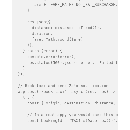
      fare 
+=
FARE_RATES
.
NOI_BAI_SURCHARGE
;
}
    res
.
json
(
{
distance
:
 distance
.
toFixed
(
1
)
,
      duration
,
fare
:
 Math
.
round
(
fare
)
,
}
)
;
}
catch
(
error
)
{
    console
.
error
(
error
)
;
    res
.
status
(
500
)
.
json
(
{
error
:
'Failed to cal
}
}
)
;
// Book taxi and send Zalo notification
app
.
post
(
'/book-taxi'
,
async
(
req
,
 res
)
=>
{
try
{
const
{
 origin
,
 destination
,
 distance
,
 fare
,
// In a real app, you would save this bookin
const
 bookingId 
=
`
TAXI-
${
Date
.
now
(
)
}
`
;