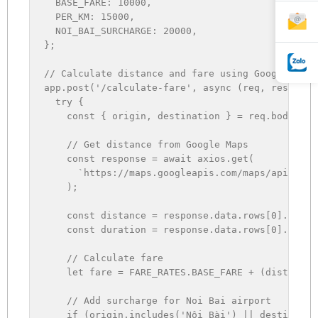
BASE_FARE
:
10000
,
PER_KM
:
15000
,
NOI_BAI_SURCHARGE
:
20000
,
}
;
// Calculate distance and fare using Google Maps
app
.
post
(
'/calculate-fare'
,
async
(
req
,
 res
)
=>
try
{
const
{
 origin
,
 destination 
}
=
 req
.
body
;
// Get distance from Google Maps
const
 response 
=
await
 axios
.
get
(
`
https://maps.googleapis.com/maps/api/dist
)
;
const
 distance 
=
 response
.
data
.
rows
[
0
]
.
eleme
const
 duration 
=
 response
.
data
.
rows
[
0
]
.
eleme
// Calculate fare
let
 fare 
=
FARE_RATES
.
BASE_FARE
+
(
distance 
// Add surcharge for Noi Bai airport
if
(
origin
.
includes
(
'Nội Bài'
)
||
 destinatio