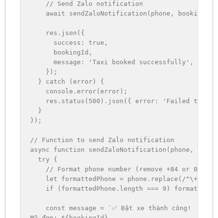
// Send Zalo notification
await
sendZaloNotification
(
phone
,
 bookingId
,
    res
.
json
(
{
success
:
true
,
      bookingId
,
message
:
'Taxi booked successfully'
,
}
)
;
}
catch
(
error
)
{
    console
.
error
(
error
)
;
    res
.
status
(
500
)
.
json
(
{
error
:
'Failed to boo
}
}
)
;
// Function to send Zalo notification
async
function
sendZaloNotification
(
phone
,
 booki
try
{
// Format phone number (remove +84 or 0 pref
let
 formattedPhone 
=
 phone
.
replace
(
/
^\+84|^0
if
(
formattedPhone
.
length 
===
9
)
 formattedPh
const
 message 
=
`
✅ Đặt xe thành công!

Mã đơn: 
${
bookingId
}