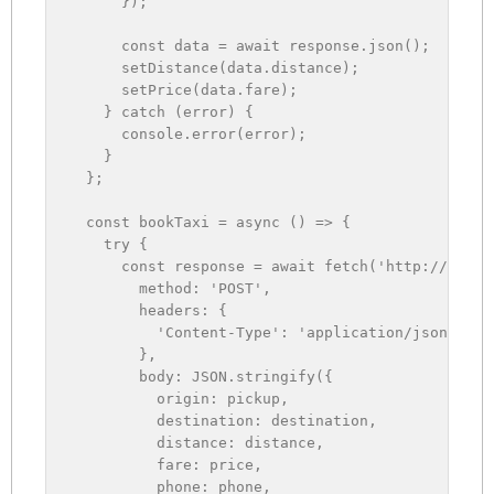
}
)
;
const
 data 
=
await
 response
.
json
(
)
;
setDistance
(
data
.
distance
)
;
setPrice
(
data
.
fare
)
;
}
catch
(
error
)
{
      console
.
error
(
error
)
;
}
}
;
const
bookTaxi
=
async
(
)
=>
{
try
{
const
 response 
=
await
fetch
(
'http://your-
method
:
'POST'
,
headers
:
{
'Content-Type'
:
'application/json'
,
}
,
body
:
JSON
.
stringify
(
{
origin
:
 pickup
,
destination
:
 destination
,
distance
:
 distance
,
fare
:
 price
,
phone
:
 phone
,