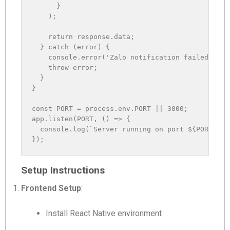
}
)
;
return
 response
.
data
;
}
catch
(
error
)
{
    console
.
error
(
'Zalo notification failed:'
,
 e
throw
 error
;
}
}
const
PORT
=
 process
.
env
.
PORT
||
3000
;
app
.
listen
(
PORT
,
(
)
=>
{
  console
.
log
(
`
Server running on port 
${
PORT
}
`
)
;
}
)
;
Setup Instructions
Frontend Setup
:
Install React Native environment