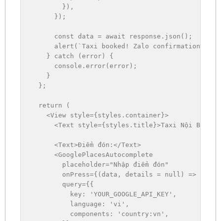
}
)
,
}
)
;
const
 data 
=
await
 response
.
json
(
)
;
alert
(
`
Taxi booked! Zalo confirmation sent
}
catch
(
error
)
{
      console
.
error
(
error
)
;
}
}
;
return
(
<
View style
=
{
styles
.
container
}
>
<
Text style
=
{
styles
.
title
}
>
Taxi 
N
ội 
B
ài 
&
 
<
Text
>
Điểm đón
:
<
/
Text
>
<
GooglePlacesAutocomplete

        placeholder
=
"Nhập điểm đón"
        onPress
=
{
(
data
,
 details 
=
null
)
=>
setPi
        query
=
{
{
key
:
'YOUR_GOOGLE_API_KEY'
,
language
:
'vi'
,
components
:
'country:vn'
,