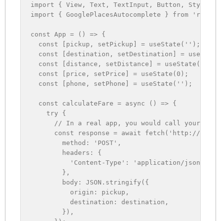
import
{
 View
,
 Text
,
 TextInput
,
 Button
,
 StyleShe
import
{
 GooglePlacesAutocomplete 
}
from
'react-
const
App
=
(
)
=>
{
const
[
pickup
,
 setPickup
]
=
useState
(
''
)
;
const
[
destination
,
 setDestination
]
=
useState
const
[
distance
,
 setDistance
]
=
useState
(
0
)
;
const
[
price
,
 setPrice
]
=
useState
(
0
)
;
const
[
phone
,
 setPhone
]
=
useState
(
''
)
;
const
calculateFare
=
async
(
)
=>
{
try
{
// In a real app, you would call your back
const
 response 
=
await
fetch
(
'http://your-
method
:
'POST'
,
headers
:
{
'Content-Type'
:
'application/json'
,
}
,
body
:
JSON
.
stringify
(
{
origin
:
 pickup
,
destination
:
 destination
,
}
)
,