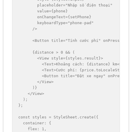
        placeholder
=
"Nhập số điện thoại"
        value
=
{
phone
}
        onChangeText
=
{
setPhone
}
        keyboardType
=
"phone-pad"
/
>
<
Button title
=
"Tính cước phí"
 onPress
=
{
cal
{
distance 
>
0
&&
(
<
View style
=
{
styles
.
result
}
>
<
Text
>
Khoảng cách
:
{
distance
}
 km
<
/
Text
<
Text
>
C
ước phí
:
{
price
.
toLocaleString
(
<
Button title
=
"Đặt xe ngay"
 onPress
=
{
b
<
/
View
>
)
}
<
/
View
>
)
;
}
;
const
 styles 
=
 StyleSheet
.
create
(
{
container
:
{
flex
:
1
,